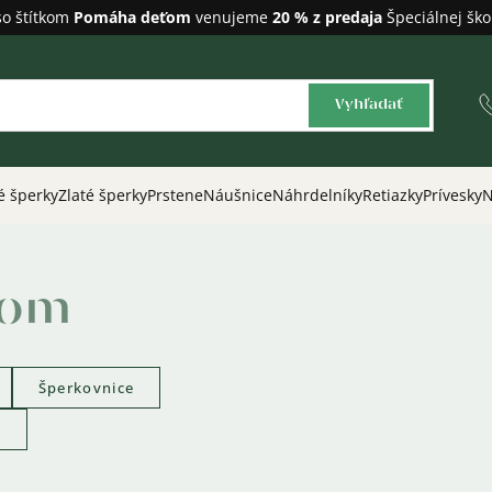
so štítkom
Pomáha deťom
venujeme
20 % z predaja
Špeciálnej ško
Vyhľadať
é šperky
Zlaté šperky
Prstene
Náušnice
Náhrdelníky
Retiazky
Prívesky
N
kom
Šperkovnice
a