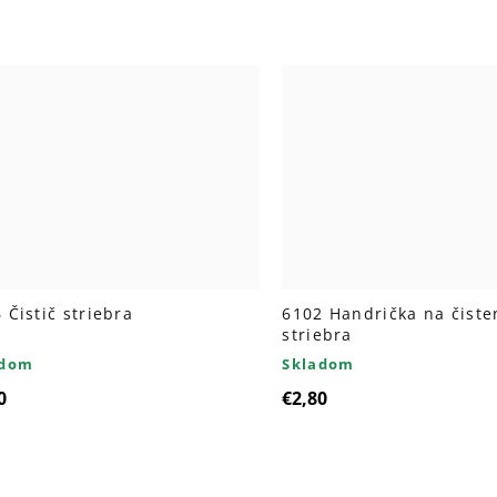
 Čistič striebra
6102 Handrička na čiste
striebra
adom
Skladom
0
€2,80