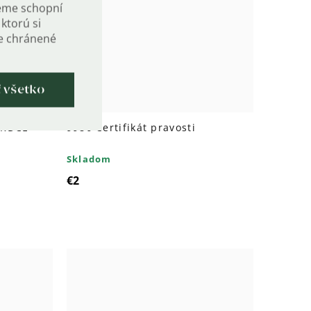
eme schopní
ktorú si
de chránené
ť všetko
SRDCE
9986 Certifikát pravosti
Skladom
€2