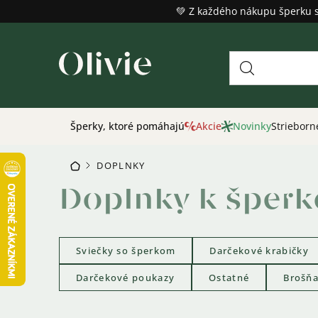
Prejsť
💚 Z každého nákupu šperku 
na
obsah
Šperky, ktoré pomáhajú
Akcie
Novinky
Strieborn
DOPLNKY
DOMOV
/
Doplnky k šper
Sviečky so šperkom
Darčekové krabičky
Darčekové poukazy
Ostatné
Brošň