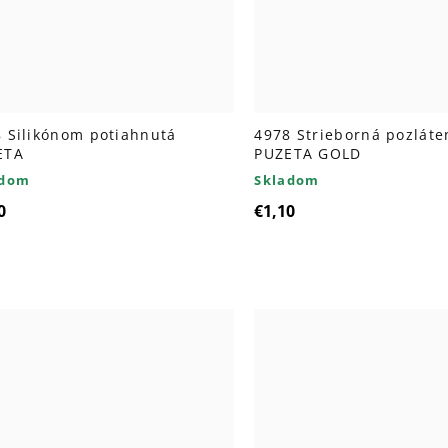
 Silikónom potiahnutá
4978 Strieborná pozláte
ETA
PUZETA GOLD
adom
Skladom
0
€1,10