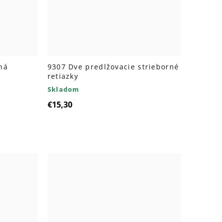
ná
9307 Dve predlžovacie strieborné
retiazky
Skladom
€15,30