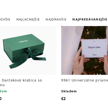
adenie
OVŠIE
NAJLACNEJŠIE
NAJDRAHŠIE
NAJPREDÁVANEJŠIE
roduktov
ýpis
roduktov
 Darčeková krabica so
9961 Univerzálne priani
hou
adom
Skladem
0
€2