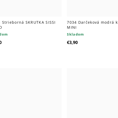
 Strieborná SKRUTKA SISSI
7034 Darčeková modrá k
D
MINI
adom
Skladom
0
€3,90