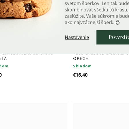
svetom šperkov. Len tak bud
skombinovať všetku tú krásu, 
zaslúžite. Vaše súkromie bu
ako najvzácnejší šperk. 💍
Nastavenie
Potvrdi
 Strieborná rhodiovaná
7533 Drevená krabička 
ETA
ORECH
adom
Skladom
0
€16,40