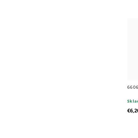
6606
Skl
€6,2