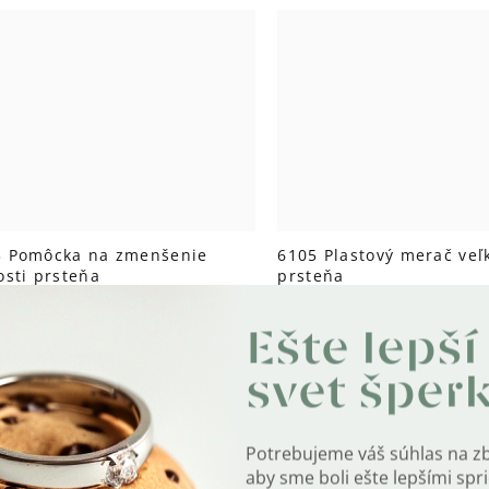
3 Pomôcka na zmenšenie
6105 Plastový merač veľ
osti prsteňa
prsteňa
adom
Skladom
0
€1
Ešte lepší
svet šper
Potrebujeme váš súhlas na z
aby sme boli ešte lepšími sp