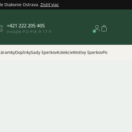
le Diakonie Ostrava.
Zistiť viac
+421 222 205 405
Nákupný
Volajte PO-PIA 9-17 h
košík
áramky
Doplnky
Sady šperkov
Kolekcie
Motívy šperkov
Podľa príležitos