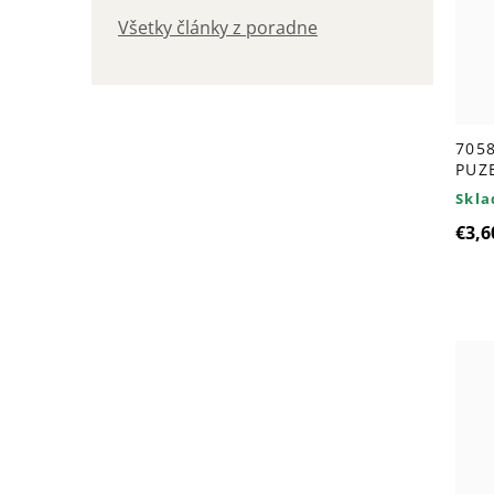
Všetky články z poradne
7058
PUZ
Skl
€3,6