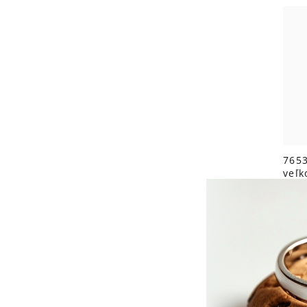
765
veľk
Skl
€6,3