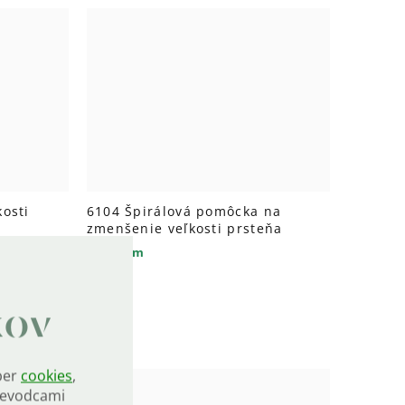
kosti
6104 Špirálová pomôcka na
zmenšenie veľkosti prsteňa
Skladom
€10,50
kov
ber
cookies
,
rievodcami