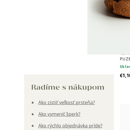
4977
PUZ
Skl
€1,1
Kategórie
Radíme s nákupom
Ako zistiť veľkosť prsteňa?
Ako vymeniť šperk?
Ako rýchlo objednávka príde?