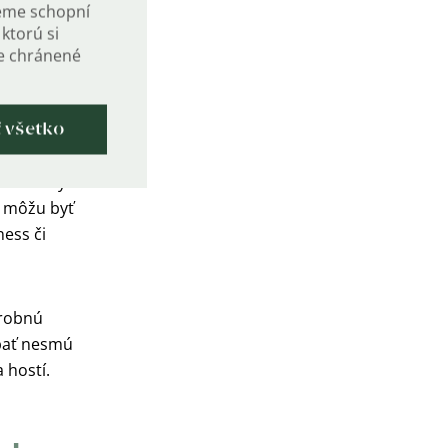
eme schopní
ktorú si
de chránené
ť všetko
dnes ide
odou obvykle
vy môžu byť
ness či
drobnú
ýbať nesmú
 hostí.