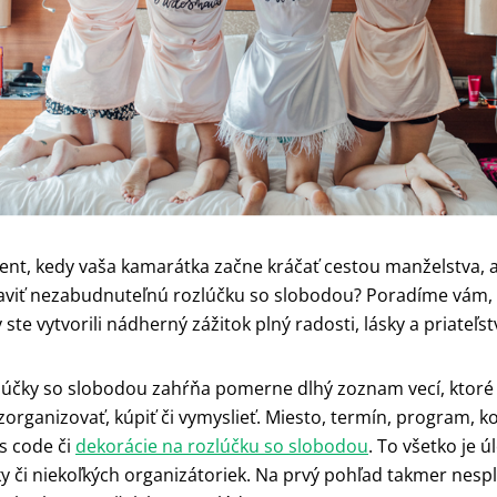
ent, kedy vaša kamarátka začne kráčať cestou manželstva, a 
aviť nezabudnuteľnú rozlúčku so slobodou? Poradíme vám, 
ste vytvorili nádherný zážitok plný radosti, lásky a priateľst
lúčky so slobodou zahŕňa pomerne dlhý zoznam vecí, ktoré 
zorganizovať, kúpiť či vymyslieť. Miesto, termín, program, 
ss code či
dekorácie na rozlúčku so slobodou
. To všetko je 
y či niekoľkých organizátoriek. Na prvý pohľad takmer nespl