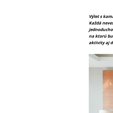
Výlet s kama
Každá neves
jednoducho p
na ktorú bud
aktivity aj 