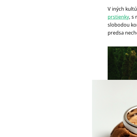
V iných kult
prstienky
, s
slobodou kon
predsa nechc