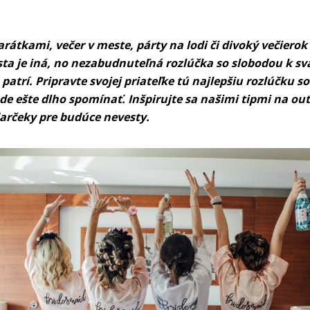
rátkami, večer v meste, párty na lodi či divoký večierok 
ta je iná, no nezabudnuteľná rozlúčka so slobodou k s
atrí. Pripravte svojej priateľke tú najlepšiu rozlúčku s
e ešte dlho spomínať. Inšpirujte sa našimi tipmi na outf
darčeky pre budúce nevesty.