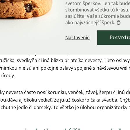
svetom šperkov. Len tak bud
skombinovať všetku tú krásu, 
zaslúžite. Vaše súkromie bu
ako najvzácnejší šperk. 💍
Nastavenie
Potvrdi
dysi zahŕňala rozlúčka so slobodou najmä duchovné rituály, 
 o zábavu a príjemné chvíle s priateľmi. Rozlúčku so slob
užička, svedkyňa či iná blízka priateľka nevesty. Tieto osla
výnimkou nie sú ani pokojné oslavy spojené s návštevou well
rírody.
ky nevesta často nosí korunku, venček, závoj, šerpu či inú 
ou dáva aj okoliu vedieť, že ju už čoskoro čaká svadba. Ch
 chutné jedlo či darčeky. To všetko je úlohou organizátorky a