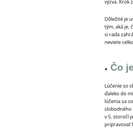
výzva. Krok 
Dôležité je u
tým, aká je, 
si rada zahr
neviete celk
Čo j
Lúčenie so s
ďaleko do mi
lúčenia sa s
slobodného ž
v 5. storočí 
pripravovať 