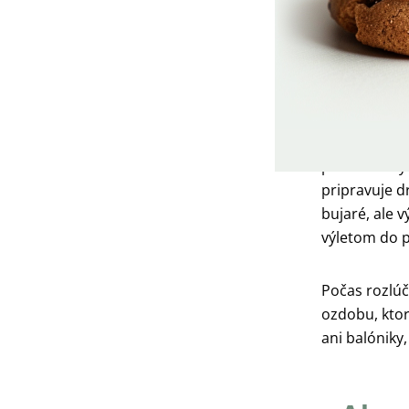
Zatiaľ čo ke
predovšetkým
pripravuje dr
bujaré, ale 
výletom do p
Počas rozlúč
ozdobu, ktor
ani balóniky,