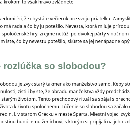
za krokom to však hravo zvládnete.
vedomiť si, že chystáte večierok pre svoju priateľku. Zamysli
čo má rada a čo by ju potešilo. Nevesta, ktorá miluje prírodu
á spoločenské hry, zrejme netúži po divokej párty v nočnom 
om iste, čo by nevestu potešilo, skúste sa jej nenápadne opý
e rozlúčka so slobodou?
lobodou je zvyk starý takmer ako manželstvo samo. Keby ste
nulosti, zistili by ste, že obradu manželstva vždy predchád
o starým životom. Tento prechodový rituál sa spájal s prec
ivota k životu spoločnému. Lúčenie so slobodou sa začalo 
pred n. l. v starom Grécku v meste Sparta. Miestni vojaci zvyk
hostinu budúcemu ženíchovi, s ktorým si pripíjali na jeho zd