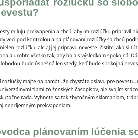
usporiadať rozlúčku so slob
nevestu?
esty milujú prekvapenia a chcú, aby im rozlúčku pripravil nie
dy veci pod kontrolou a na plánovaní rozlúčky sa chcú podie
ielen rozlúčku, ale aj jej prípravu neveste. Zistite, ako si tú
ona a urobte všetko tak, aby bola s výsledkom spokojná. D
slobodou bude úspešná len vtedy, keď bude spokojná neves
í rozlúčky majte na pamäti, že chystáte oslavu pre nevestu, 
univerzálnymi tipmi zo ženských časopisov, ale svojím srdc
skutočne rada. Vyhnete sa tak zbytočným sklamaniam, trá
j nepríjemným prekvapeniam.
evodca plánovaním lúčenia s