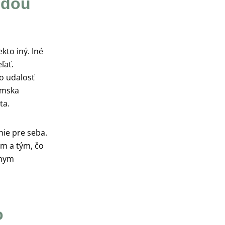
odou
kto iný. Iné
ľať.
to udalosť
ámska
ta.
nie pre seba.
om a tým, čo
pnym
o