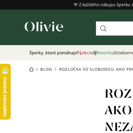
Prejsť
💚 Z každého nákupu šperku 
na
obsah
Šperky, ktoré pomáhajú
Akcie
Novinky
Strieborn
BLOG
ROZLÚČKA SO SLOBODOU: AKO PR
DOMOV
/
/
ROZ
AKO
NEZ