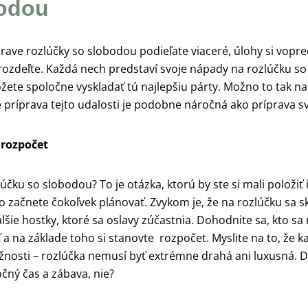
odou
prave rozlúčky so slobodou podieľate viaceré, úlohy si vopr
rozdeľte. Každá nech predstaví svoje nápady na rozlúčku s
žete spoločne vyskladať tú najlepšiu párty. Možno to tak n
e príprava tejto udalosti je podobne náročná ako príprava s
 rozpočet
lúčku so slobodou? To je otázka, ktorú by ste si mali položiť
o začnete čokoľvek plánovať. Zvykom je, že na rozlúčku sa s
alšie hostky, ktoré sa oslavy zúčastnia. Dohodnite sa, kto sa
 a na základe toho si stanovte rozpočet. Myslite na to, že k
nosti – rozlúčka nemusí byť extrémne drahá ani luxusná. Dô
čný čas a zábava, nie?