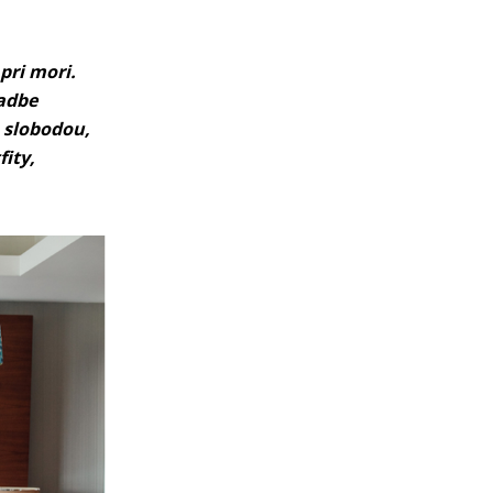
pri mori.
vadbe
o slobodou,
ity,