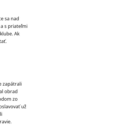
te sa nad
 a s priateľmi
klube. Ak
tať.
 zapátrali
zal obrad
hodom zo
oslavovať už
li
ravie.