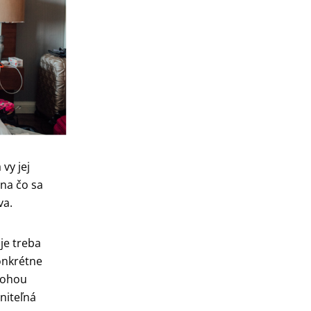
vy jej
na čo sa
va.
je treba
konkrétne
úlohou
niteľná