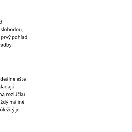
ed
o slobodou,
a prvý pohľad
vadby.
 ideálne ešte
kladajú
 na rozlúčku
aždý má iné
ležitý je