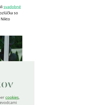
ali
svadobné
rozlúčka so
 Nikto
kov
ber
cookies
,
rievodcami