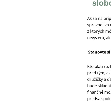
slob
Ak sa na prí
spravodlivo 
z ktorých mô
nevyzerá, al
Stanovte si
Kto platí roz
pred tým, ak
družičky a ď
bude skladať
finančné mož
predsa spolo