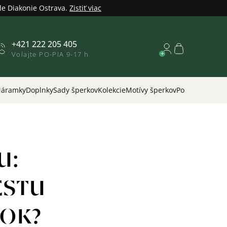
le Diakonie Ostrava.
Zistiť viac
+421 222 205 405
Nákupný
Volajte PO-PIA 9-17 h
košík
áramky
Doplnky
Sady šperkov
Kolekcie
Motívy šperkov
Podľa príležitos
U:
ESTU
OK?