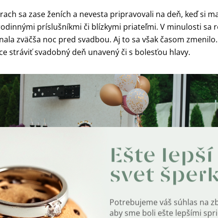
úrach sa zase ženích a nevesta pripravovali na deň, keď si m
 rodinnými príslušníkmi či blízkymi priateľmi. V minulosti sa 
ala zväčša noc pred svadbou. Aj to sa však časom zmenilo.
e stráviť svadobný deň unavený či s bolesťou hlavy.
Ešte lepší
svet šper
Potrebujeme váš súhlas na z
aby sme boli ešte lepšími sp