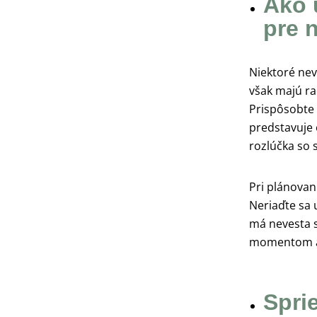
Ako 
pre 
Niektoré nev
však majú ra
Prispôsobte n
predstavuje 
rozlúčka so 
Pri plánovan
Neriaďte sa 
má nevesta 
momentom a
Spri