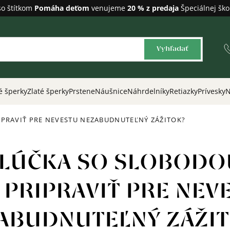
so štítkom
Pomáha deťom
venujeme
20 % z predaja
Špeciálnej ško
Vyhľadať
é šperky
Zlaté šperky
Prstene
Náušnice
Náhrdelníky
Retiazky
Prívesky
N
IPRAVIŤ PRE NEVESTU NEZABUDNUTEĽNÝ ZÁŽITOK?
LÚČKA SO SLOBODO
 PRIPRAVIŤ PRE NEV
ABUDNUTEĽNÝ ZÁŽIT