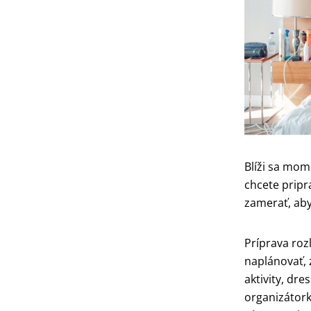
Blíži sa mom
chcete pripr
zamerať, aby 
Príprava roz
naplánovať, 
aktivity, dre
organizátork