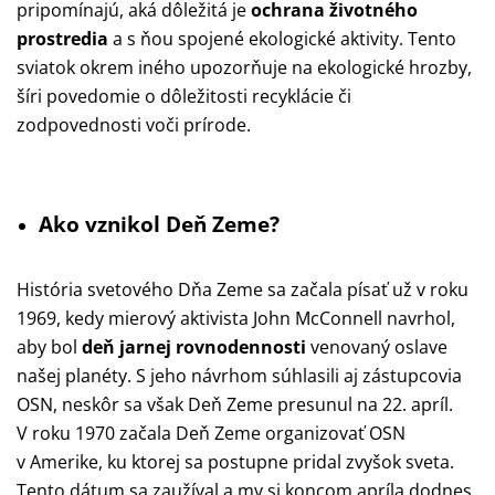
pripomínajú, aká dôležitá je
ochrana životného
prostredia
a s ňou spojené ekologické aktivity. Tento
sviatok okrem iného upozorňuje na ekologické hrozby,
šíri povedomie o dôležitosti recyklácie či
zodpovednosti voči prírode.
Ako vznikol Deň Zeme?
História svetového Dňa Zeme sa začala písať už v roku
1969, kedy mierový aktivista John McConnell navrhol,
aby bol
deň jarnej rovnodennosti
venovaný oslave
našej planéty. S jeho návrhom súhlasili aj zástupcovia
OSN, neskôr sa však Deň Zeme presunul na 22. apríl.
V roku 1970 začala Deň Zeme organizovať OSN
v Amerike, ku ktorej sa postupne pridal zvyšok sveta.
Tento dátum sa zaužíval a my si koncom apríla dodnes