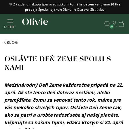
Prejsť
💚 Z každého nákupu šperku so štítkom
Pomáha deťom
venujeme
20 % z
predaja
Špeciálnej škole Diakonie Ostrava.
Zistiť viac
na
obsah
Náku
MENU
košík
Vyhľadať
BLOG
OSLÁVTE DEŇ ZEME SPOLU S
NAMI
Medzinárodný Deň Zeme každoročne pripadá na 22.
apríl. Ak ste tento deň doteraz neslávili, alebo
premýšľate, čomu sa venovať tento rok, máme pre
vás niekoľko skvelých tipov. Oslávte Deň Zeme tak,
ako sa patrí a urobte radosť sebe aj našej planéte.
Inšpirujte sa našimi tipmi, vďaka ktorým si 22. apríl