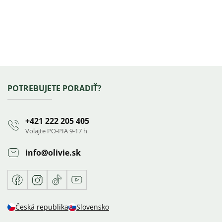
Zápätie
POTREBUJETE PORADIŤ?
+421 222 205 405
Volajte PO-PIA 9-17 h
info
@
olivie.sk
Facebook
Instagram
TikTok
Youtube
Česká republika
Slovensko