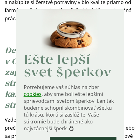
a nakúpite si čerstvé potraviny v bio kvalite priamo od
farmárov. Oni zase budú radi, že ich úsilie a celoročná
práca majú taký úspech.
Deň Zeme sme oslávili aj my
Ešte lepší
v OLIVII. Už dvakrát sme sa
svet šperkov
zapojili do iniciatívy Sázíme
stromy, vďaka ktorej sa
Potrebujeme váš súhlas na zber
cookies
, aby sme boli ešte lepšími
každoročne vysadia stovky
sprievodcami svetom šperkov. Len tak
stromov.
budeme schopní skombinovať všetku
tú krásu, ktorú si zaslúžite. Vaše
Vzdelávajte sa. Pozrite si
ekologický dokument
,
súkromie bude chránené ako
prečítajte si inšpiratívne články venované planéte alebo
najvzácnejší šperk. 💍
sa prihláste na kurz, na ktorom sa dozviete niečo nové