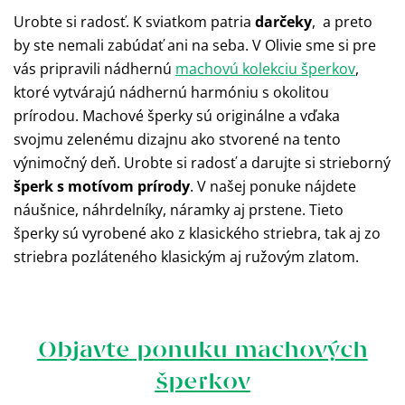
Urobte si radosť. K sviatkom patria
darčeky
, a preto
by ste nemali zabúdať ani na seba. V Olivie sme si pre
vás pripravili nádhernú
machovú kolekciu šperkov
,
ktoré vytvárajú nádhernú harmóniu s okolitou
prírodou. Machové šperky sú originálne a vďaka
svojmu zelenému dizajnu ako stvorené na tento
výnimočný deň. Urobte si radosť a darujte si strieborný
šperk s motívom prírody
. V našej ponuke nájdete
náušnice, náhrdelníky, náramky aj prstene. Tieto
šperky sú vyrobené ako z klasického striebra, tak aj zo
striebra pozláteného klasickým aj ružovým zlatom.
Objavte ponuku machových
šperkov