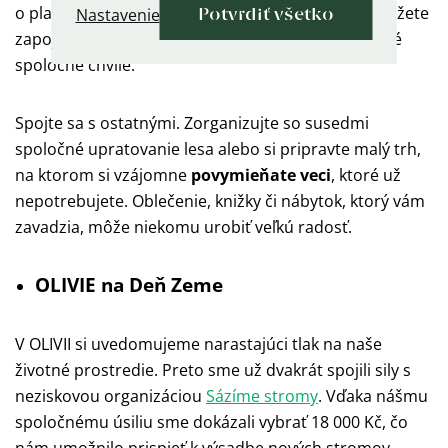
o planéte, lesoch či oceánoch. Do týchto aktivít môžete
Nastavenie
Potvrdiť všetko
zapojiť celú rodinu a stráviť tak príjemné a užitočné
spoločné chvíle.
Spojte sa s ostatnými. Zorganizujte so susedmi
spoločné upratovanie lesa alebo si pripravte malý trh,
na ktorom si vzájomne
povymieňate veci
, ktoré už
nepotrebujete. Oblečenie, knižky či nábytok, ktorý vám
zavadzia, môže niekomu urobiť veľkú radosť.
OLIVIE na Deň Zeme
V OLIVII si uvedomujeme narastajúci tlak na naše
životné prostredie. Preto sme už dvakrát spojili sily s
neziskovou organizáciou
Sázíme stromy
. Vďaka nášmu
spoločnému úsiliu sme dokázali vybrať 18 000 Kč, čo