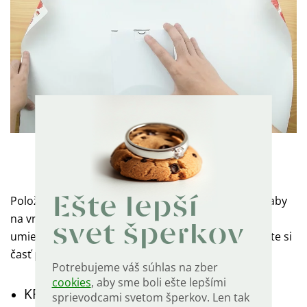
(Zdroj: wikihow)
Položte darček hore nohami na baliaci papier tak, aby
Ešte lepší
na vrchu darčeka bola tá čistá časť balenia. Darček
svet šperkov
umiestnite doprostred baliaceho papiera a zmerajte si
časť papiera tak, aby vám pokryla celý darček.
Potrebujeme váš súhlas na zber
cookies
, aby sme boli ešte lepšími
KROK 4: Lepíme
sprievodcami svetom šperkov. Len tak