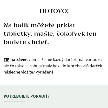
HOTOVO!
Na balík môžete pridať
trblietky, mašle, čokoľvek len
budete chcieť.
TIP
na záver
: vieme, že nie každý darček má tvar boxu,
ale čo takto si zohnať malý box, do ktorého váš darček
následne vložíte? Vyriešené!
Zápätie
POTREBUJETE PORADIŤ?