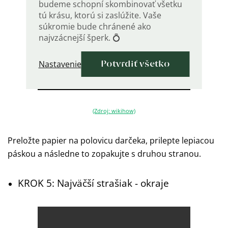
budeme schopní skombinovať všetku
tú krásu, ktorú si zaslúžite. Vaše
súkromie bude chránené ako
najvzácnejší šperk. 💍
Nastavenie
Potvrdiť všetko
(Zdroj: wikihow)
Preložte papier na polovicu darčeka, prilepte lepiacou
páskou a následne to zopakujte s druhou stranou.
KROK 5: Najväčší strašiak - okraje