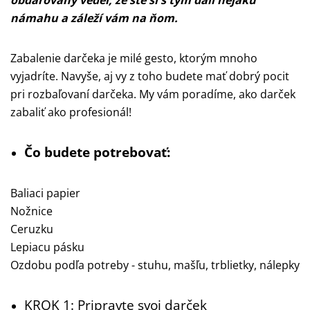
obdarovaný vedel, že ste si s tým dali nejakú
námahu a záleží vám na ňom.
Zabalenie darčeka je milé gesto, ktorým mnoho
vyjadríte. Navyše, aj vy z toho budete mať dobrý pocit
pri rozbaľovaní darčeka. My vám poradíme, ako darček
zabaliť ako profesionál!
Čo budete potrebovať:
Baliaci papier
Nožnice
Ceruzku
Lepiacu pásku
Ozdobu podľa potreby - stuhu, mašľu, trblietky, nálepky
KROK 1: Pripravte svoj darček