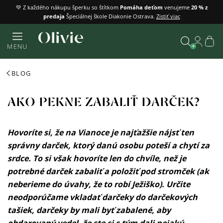
Prejsť
💚 Z každého nákupu šperku so štítkom
Pomáha deťom
venujeme
20 % z
predaja
Špeciálnej škole Diakonie Ostrava.
Zistiť viac
na
obsah
Náku
MENU
košík
Vyhľadať
BLOG
AKO PEKNE ZABALIŤ DARČEK?
Hovoríte si, že na Vianoce je najťažšie nájsť ten
správny darček, ktorý danú osobu poteší a chytí za
srdce. To si však hovoríte len do chvíle, než je
potrebné darček zabaliť a položiť pod stromček (ak
neberieme do úvahy, že to robí Ježiško). Určite
neodporúčame vkladať darčeky do darčekových
tašiek, darčeky by mali byť zabalené, aby