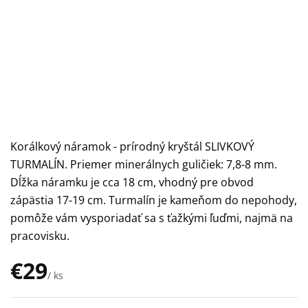
Korálkový náramok - prírodný kryštál SLIVKOVÝ
TURMALÍN. Priemer minerálnych guličiek: 7,8-8 mm.
Dĺžka náramku je cca 18 cm, vhodný pre obvod
zápästia 17-19 cm. Turmalín je kameňom do nepohody,
pomôže vám vysporiadať sa s ťažkými ľuďmi, najmä na
pracovisku.
€29
/ ks
Jednotková
cena: