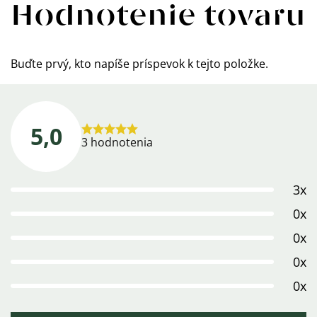
Hodnotenie tovaru
Buďte prvý, kto napíše príspevok k tejto položke.
5,0
Priemerné
3 hodnotenia
hodnotenie
produktu
3x
je
5,0
0x
z
0x
5
0x
hviezdičiek.
0x