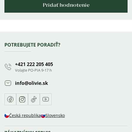
Pridať hodnotenie
Výpis
hodnotení
Zápätie
POTREBUJETE PORADIŤ?
+421 222 205 405
Volajte PO-PIA 9-17 h
info
@
olivie.sk
Facebook
Instagram
TikTok
Youtube
Česká republika
Slovensko