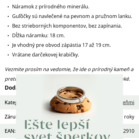
Náramok z prírodného minerálu.
Guľôčky sú navlečené na pevnom a pružnom lanku.
Bez strieborných komponentov, bez zapínania.
Dĺžka náramku: 18 cm.
Je vhodný pre obvod zápästia 17 až 19 cm.
Vrátane darčekovej krabičky.
Vezmite prosím na vedomie, že ide o prírodný kameň a
preto štruktúra aj farba kameňa nie sú nikdy rovnaké.
Dodatočné parametre
Kategória
:
Šperky s drahými kameňmi
Záruka
:
2 roky
Ešte lepší
EAN
:
568754452910
svet šperkov