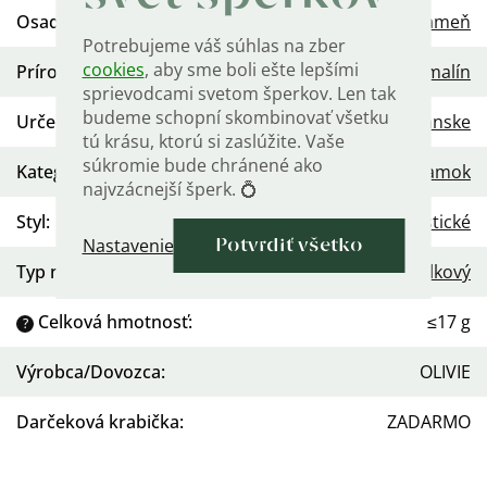
Osadenie
:
Prírodný kameň
Potrebujeme váš súhlas na zber
cookies
, aby sme boli ešte lepšími
Prírodný kameň
:
Turmalín
sprievodcami svetom šperkov. Len tak
budeme schopní skombinovať všetku
Určenie
:
Dámske
,
Pánske
tú krásu, ktorú si zaslúžite. Vaše
súkromie bude chránené ako
Kategória
:
Náramok
najvzácnejší šperk. 💍
Styl
:
Minimalistické
Nastavenie
Potvrdiť všetko
Typ náramku
:
Korálkový
Celková hmotnosť
:
≤17 g
?
Výrobca/Dovozca
:
OLIVIE
Darčeková krabička
:
ZADARMO