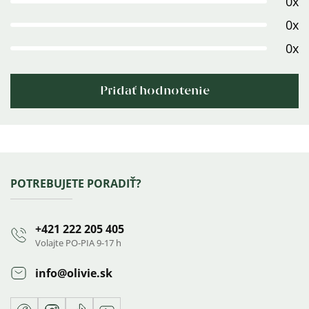
0x
5
0x
hviezdičiek.
0x
Pridať hodnotenie
Výpis
hodnotení
Zápätie
POTREBUJETE PORADIŤ?
+421 222 205 405
Volajte PO-PIA 9-17 h
info
@
olivie.sk