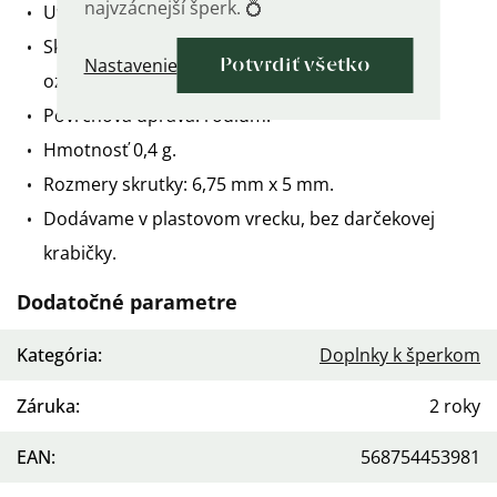
najvzácnejší šperk. 💍
Uvedená cena je za 1 pár.
Skrutky sú vyrobené zo striebra 925/1000 a sú
Nastavenie
Potvrdiť všetko
označené puncovou značkou rýdzosti.
Povrchová úprava: ródium.
Hmotnosť 0,4 g.
Rozmery skrutky: 6,75 mm x 5 mm.
Dodávame v plastovom vrecku, bez darčekovej
krabičky.
Dodatočné parametre
Kategória
:
Doplnky k šperkom
Záruka
:
2 roky
EAN
:
568754453981