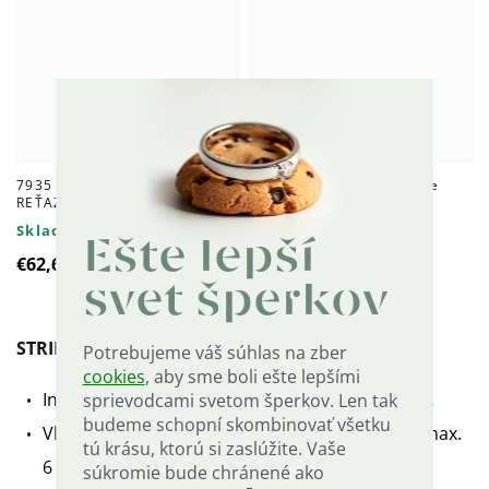
7935 Strieborné náušnice
7937 Strieborné náušnice
REŤAZ
KRUH
Skladom
Skladom
Ešte lepší
€62,60
€79,90
svet šperkov
STRIEBORNÁ SKRUTKA SISSI
Potrebujeme váš súhlas na zber
cookies
, aby sme boli ešte lepšími
Inovované náhradné skrutky SISSI, tzv. balóniky.
sprievodcami svetom šperkov. Len tak
budeme schopní skombinovať všetku
Vhodné pre náušnice so skrutkovacou časťou max.
tú krásu, ktorú si zaslúžite. Vaše
6 mm.
súkromie bude chránené ako