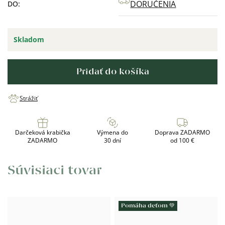
DORUČENIA
DO:
Skladom
Pridať do košíka
Strážiť
Darčeková krabička
Výmena do
Doprava ZADARMO
ZADARMO
30 dní
od 100 €
Súvisiaci tovar
Pomáha deťom 💚