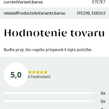
currentVariant:barva
:
E7E7E7
relatedProductsAsVariants:barva
:
FFE29B, E6B3A3
Hodnotenie tovaru
Buďte prvý, kto napíše príspevok k tejto položke.
5,0
Priemerné
6 hodnotení
hodnotenie
produktu
6x
je
5,0
0x
z