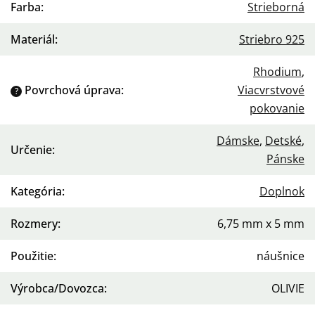
Farba
:
Strieborná
Materiál
:
Striebro 925
Rhodium
,
Povrchová úprava
:
Viacvrstvové
?
pokovanie
Dámske
,
Detské
,
Určenie
:
Pánske
Kategória
:
Doplnok
Rozmery
:
6,75 mm x 5 mm
Použitie
:
náušnice
Výrobca/Dovozca
:
OLIVIE