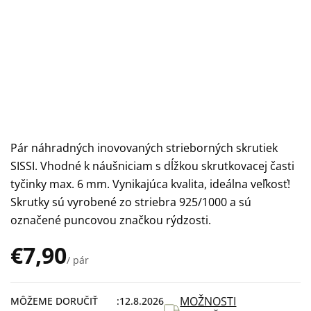
Pár náhradných inovovaných strieborných skrutiek
SISSI. Vhodné k náušniciam s dĺžkou skrutkovacej časti
tyčinky max. 6 mm. Vynikajúca kvalita, ideálna veľkosť!
Skrutky sú vyrobené zo striebra 925/1000 a sú
označené puncovou značkou rýdzosti.
€7,90
/ pár
Jednotková
cena:
MOŽNOSTI
MÔŽEME DORUČIŤ
12.8.2026