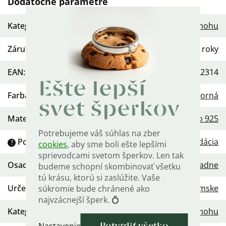
Dodatočné parametre
Kategória
:
Prstene na nohu
Záruka
:
2 roky
EAN
:
568754452314
Ešte lepší
Farba
:
Strieborná
svet šperkov
Materiál
:
Striebro 925
Potrebujeme váš súhlas na zber
Povrchová úprava
:
Oxidácia
?
cookies
, aby sme boli ešte lepšími
sprievodcami svetom šperkov. Len tak
Osadenie
:
Žiadne
budeme schopní skombinovať všetku
tú krásu, ktorú si zaslúžite. Vaše
Určenie
:
Dámske
súkromie bude chránené ako
najvzácnejší šperk. 💍
Kategória
:
Prsteň na nohu