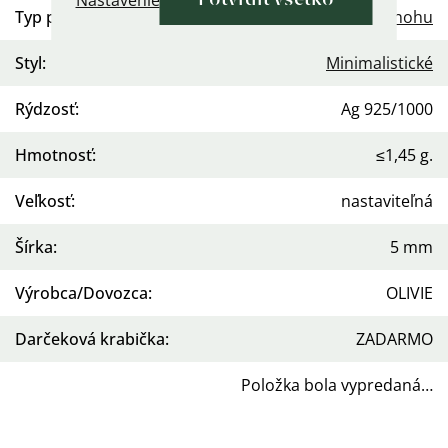
Nastavenie
Potvrdiť všetko
Typ prsteňa
:
Na nohu
Styl
:
Minimalistické
Rýdzosť
:
Ag 925/1000
Hmotnosť
:
≤1,45 g.
Veľkosť
:
nastaviteľná
Šírka
:
5 mm
Výrobca/Dovozca
:
OLIVIE
Darčeková krabička
:
ZADARMO
Položka bola vypredaná…