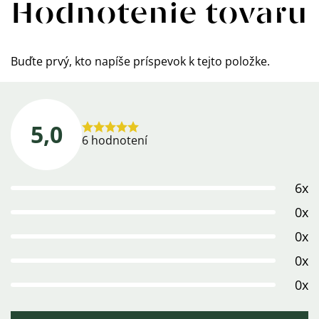
Hodnotenie tovaru
Buďte prvý, kto napíše príspevok k tejto položke.
5,0
Priemerné
6 hodnotení
hodnotenie
produktu
6x
je
5,0
0x
z
0x
5
0x
hviezdičiek.
0x