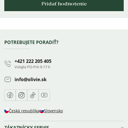
Pridať hodnotenie
Výpis
hodnotení
Zápätie
POTREBUJETE PORADIŤ?
+421 222 205 405
Volajte PO-PIA 9-17 h
info
@
olivie.sk
Facebook
Instagram
TikTok
Youtube
Česká republika
Slovensko
ZÁKAZNÍCKY SERVIS