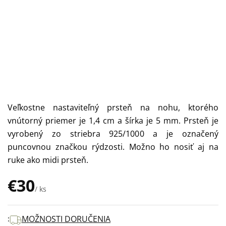
Veľkostne nastaviteľný prsteň na nohu, ktorého
vnútorný priemer je 1,4 cm a šírka je 5 mm. Prsteň je
vyrobený zo striebra 925/1000 a je označený
puncovnou značkou rýdzosti. Možno ho nosiť aj na
ruke ako midi prsteň.
€30
/ ks
Jednotková
cena:
MOŽNOSTI DORUČENIA