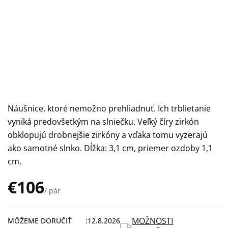
Náušnice, ktoré nemožno prehliadnuť. Ich trblietanie
vyniká predovšetkým na slniečku. Veľký číry zirkón
obklopujú drobnejšie zirkóny a vďaka tomu vyzerajú
ako samotné slnko. Dĺžka: 3,1 cm, priemer ozdoby 1,1
cm.
€106
/ pár
Jednotková
cena:
MOŽNOSTI
MÔŽEME DORUČIŤ
12.8.2026