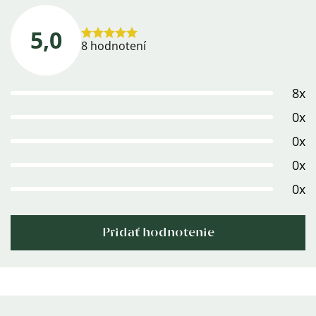
5,0
Priemerné
8 hodnotení
hodnotenie
produktu
8x
je
5,0
0x
z
0x
5
0x
hviezdičiek.
0x
Pridať hodnotenie
Výpis
hodnotení