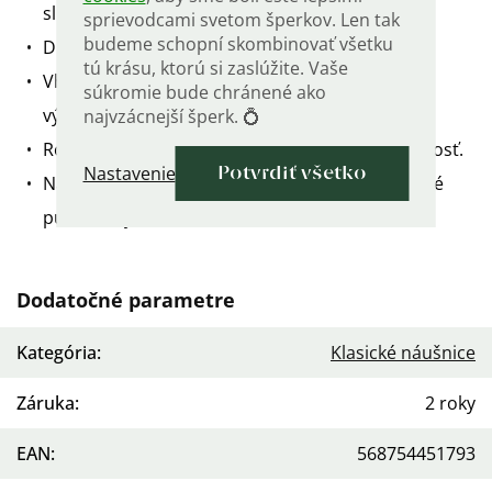
slniečko.
sprievodcami svetom šperkov. Len tak
budeme schopní skombinovať všetku
Dĺžka 3,1 cm.
tú krásu, ktorú si zaslúžite. Vaše
Vhodné aj ako svadobné, na plesy alebo na iné
súkromie bude chránené ako
významné príležitosti.
najvzácnejší šperk. 💍
Ródiované - pre väčšiu odolnosť a dlhšiu životnosť.
Nastavenie
Potvrdiť všetko
Náušnice sú vyrobené zo striebra a sú označené
puncom rýdzosti 925.
Dodatočné parametre
Kategória
:
Klasické náušnice
Záruka
:
2 roky
EAN
:
568754451793