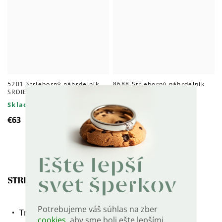
5201 Strieborný náhrdelník
8688 Strieborný náhrdelník
SRDIEČKO
NÚT
Skladom
Skladom
€63
€53
Ešte lepší
svet šperkov
STRIEBORNÉ VISIACE NÁUŠNICE SLNKO
Potrebujeme váš súhlas na zber
Trblietavé strieborné náušnice pripomínajúce
cookies
, aby sme boli ešte lepšími