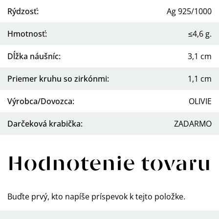
Rýdzosť
:
Ag 925/1000
Hmotnosť
:
≤4,6 g.
Dĺžka náušníc
:
3,1 cm
Priemer kruhu so zirkónmi
:
1,1 cm
Výrobca/Dovozca
:
OLIVIE
Darčeková krabička
:
ZADARMO
Hodnotenie tovaru
Buďte prvý, kto napíše príspevok k tejto položke.