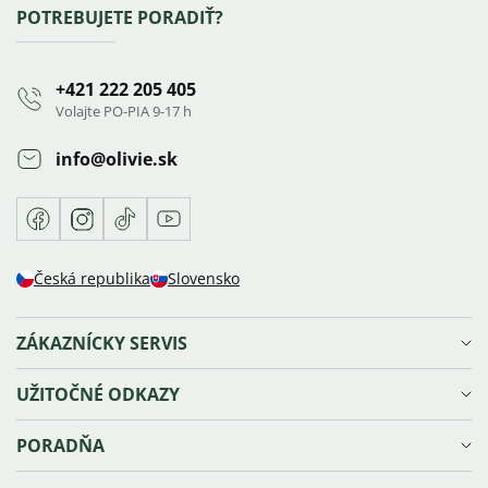
Zápätie
POTREBUJETE PORADIŤ?
+421 222 205 405
Volajte PO-PIA 9-17 h
info
@
olivie.sk
Facebook
Instagram
TikTok
Youtube
Česká republika
Slovensko
ZÁKAZNÍCKY SERVIS
Doprava a platba
UŽITOČNÉ ODKAZY
Reklamácie, výmena a vrátenie tovaru
Ochrana osobných údajov
Vernostný program Olivie⁺
PORADŇA
Obchodné podmienky
Blog
Sledovanie zásielky
Náš príbeh
Veľkosti šperkov