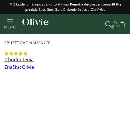
Prejsť
💚 Z každého nákupu šperku so štítkom
Pomáha deťom
venujeme
20 % z
predaja
Špeciálnej škole Diakonie Ostrava.
Zistiť viac
na
obsah
Náku
MENU
košík
Vyhľadať
PUZETOVÉ NÁUŠNICE
Priemerné
4 hodnotenia
hodnotenie
Značka:
Olivie
produktu
je
5,0
z
5
hviezdičiek.