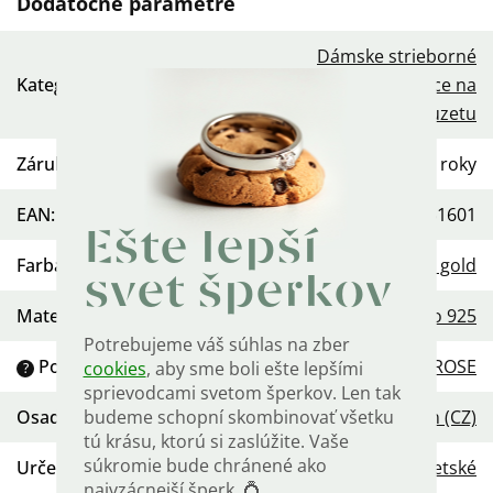
Dodatočné parametre
Dámske strieborné
Kategória
:
náušnice na
puzetu
Záruka
:
2 roky
EAN
:
568754451601
Ešte lepší
Farba
:
Rose gold
svet šperkov
Materiál
:
Striebro 925
Potrebujeme váš súhlas na zber
Povrchová úprava
:
Pozlátené ROSE
cookies
, aby sme boli ešte lepšími
?
sprievodcami svetom šperkov. Len tak
budeme schopní skombinovať všetku
Osadenie
:
Zirkón (CZ)
tú krásu, ktorú si zaslúžite. Vaše
súkromie bude chránené ako
Určenie
:
Dámske
,
Detské
najvzácnejší šperk. 💍