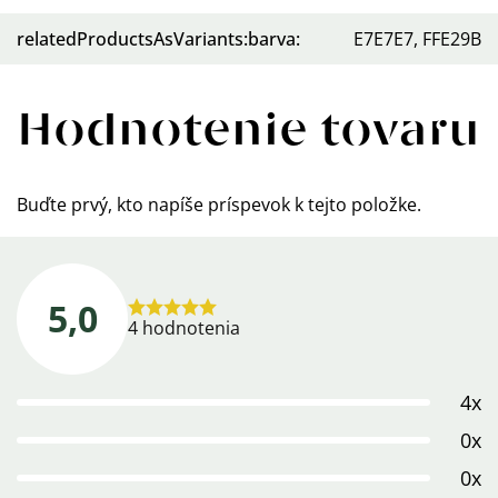
relatedProductsAsVariants:barva
:
E7E7E7, FFE29B
Hodnotenie tovaru
Buďte prvý, kto napíše príspevok k tejto položke.
5,0
Priemerné
4 hodnotenia
hodnotenie
produktu
4x
je
5,0
0x
z
0x
5