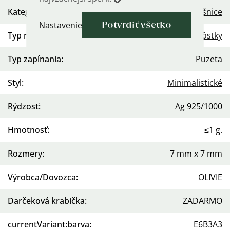
Kategória
:
Náušnice
Nastavenie
Potvrdiť všetko
Typ náušníc
:
Kôstky
Typ zapínania
:
Puzeta
Styl
:
Minimalistické
Rýdzosť
:
Ag 925/1000
Hmotnosť
:
≤1 g.
Rozmery
:
7 mm x 7 mm
Výrobca/Dovozca
:
OLIVIE
Darčeková krabička
:
ZADARMO
currentVariant:barva
:
E6B3A3