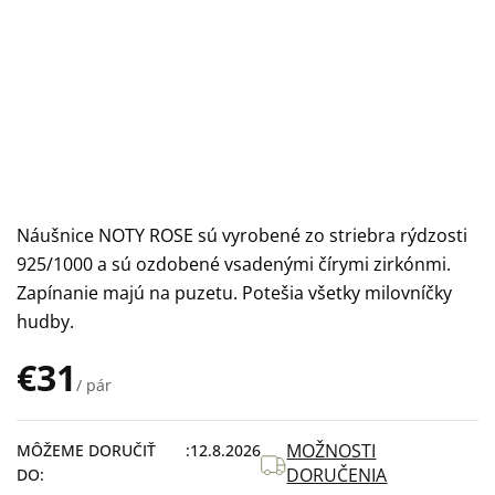
Náušnice NOTY ROSE sú vyrobené zo striebra rýdzosti
925/1000 a sú ozdobené vsadenými čírymi zirkónmi.
Zapínanie majú na puzetu. Potešia všetky milovníčky
hudby.
€31
/ pár
Jednotková
cena:
MOŽNOSTI
MÔŽEME DORUČIŤ
12.8.2026
DORUČENIA
DO: