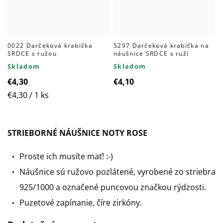
0022 Darčeková krabička
5297 Darčeková krabička na
SRDCE s ružou
náušnice SRDCE s ruží
Skladom
Skladom
€4,30
€4,10
Jednotková
€4,30 / 1 ks
cena:
STRIEBORNÉ NÁUŠNICE NOTY ROSE
Proste ich musíte mať! :-)
Náušnice sú ružovo pozlátené, vyrobené zo striebra
925/1000 a označené puncovou značkou rýdzosti.
Puzetové zapínanie, číre zirkóny.