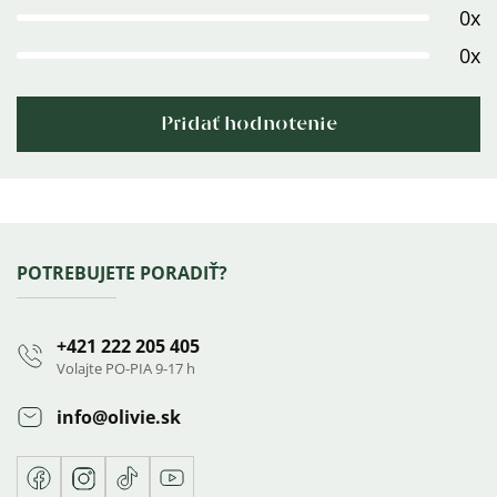
0x
hviezdičiek.
0x
Pridať hodnotenie
Výpis
hodnotení
Zápätie
POTREBUJETE PORADIŤ?
+421 222 205 405
Volajte PO-PIA 9-17 h
info
@
olivie.sk
Facebook
Instagram
TikTok
Youtube