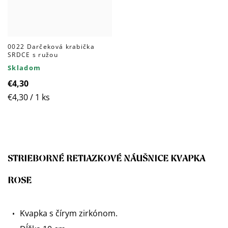
0022 Darčeková krabička
SRDCE s ružou
Skladom
€4,30
Jednotková
€4,30 / 1 ks
cena:
STRIEBORNÉ RETIAZKOVÉ NÁUŠNICE KVAPKA
ROSE
Kvapka s čírym zirkónom.