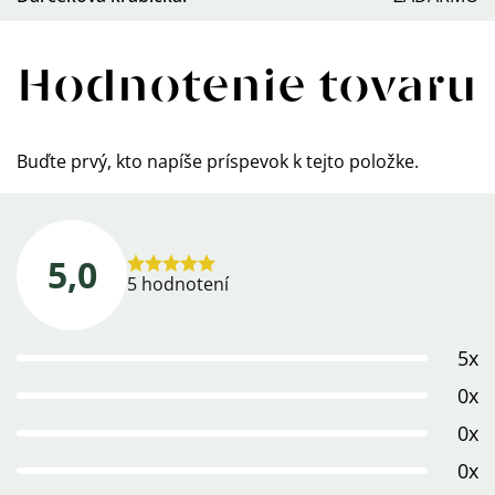
Hodnotenie tovaru
Buďte prvý, kto napíše príspevok k tejto položke.
5,0
Priemerné
5 hodnotení
hodnotenie
produktu
5x
je
5,0
0x
z
0x
5
0x
hviezdičiek.