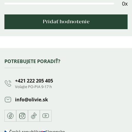
0x
Pridať hodnotenie
Výpis
hodnotení
Zápätie
POTREBUJETE PORADIŤ?
+421 222 205 405
Volajte PO-PIA 9-17 h
info
@
olivie.sk
Facebook
Instagram
TikTok
Youtube
Česká republika
Slovensko