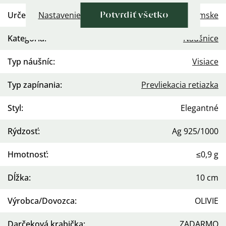
Nastavenie
Určenie
:
Dámske
Potvrdiť všetko
Kategória
:
Náušnice
Typ náušníc
:
Visiace
Typ zapínania
:
Prevliekacia retiazka
Styl
:
Elegantné
Rýdzosť
:
Ag 925/1000
Hmotnosť
:
≤0,9 g
Dĺžka
:
10 cm
Výrobca/Dovozca
:
OLIVIE
Darčeková krabička
:
ZADARMO