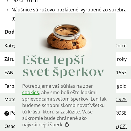
Dĺžka 10 cm.
Náušnice sú ružovo pozlátené, vyrobené zo striebra
925/1000.
Dodatočné parametre
Kategória
:
Dámske strieborné náušnice
Ešte lepší
Záruka
:
2 roky
svet šperkov
EAN
:
568754451553
Potrebujeme váš súhlas na zber
Farba
:
Rose gold
cookies
, aby sme boli ešte lepšími
sprievodcami svetom šperkov. Len tak
Materiál
:
Striebro 925
budeme schopní skombinovať všetku
tú krásu, ktorú si zaslúžite. Vaše
Povrchová úprava
:
Pozlátené ROSE
?
súkromie bude chránené ako
najvzácnejší šperk. 💍
Osadenie
:
Zirkón (CZ)