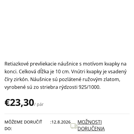
Retiazkové prevliekacie náušnice s motívom kvapky na
konci. Celková dĺžka je 10 cm. Vnútri kvapky je vsadený
číry zirkón. Náušnice sú pozlátené ružovým zlatom,
vyrobené sú zo striebra rýdzosti 925/1000.
€23,30
/ pár
Jednotková
cena:
MOŽNOSTI
MÔŽEME DORUČIŤ
12.8.2026
DORUČENIA
DO: