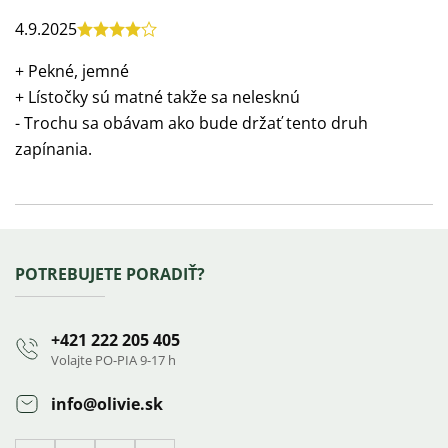
Výpis
4.9.2025
Hodnotenie
hodnotení
produktu
+ Pekné, jemné
je
+ Lístočky sú matné takže sa nelesknú
4
- Trochu sa obávam ako bude držať tento druh
z
zapínania.
5
hviezdičiek.
Zápätie
POTREBUJETE PORADIŤ?
+421 222 205 405
Volajte PO-PIA 9-17 h
info
@
olivie.sk