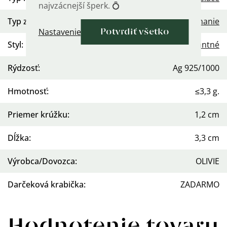
najvzácnejší šperk. 💍
Typ zapínania
:
Kĺbové zapínanie
Nastavenie
Potvrdiť všetko
Styl
:
Extravagantné
Rýdzosť
:
Ag 925/1000
Hmotnosť
:
≤3,3 g.
Priemer krúžku
:
1,2 cm
Dĺžka
:
3,3 cm
Výrobca/Dovozca
:
OLIVIE
Darčeková krabička
:
ZADARMO
Hodnotenie tovaru