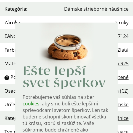
Kategória
:
Dámske strieborné náušnice
Záruka
:
2 roky
EAN
:
568754457124
Farba
:
Zlatá
Materiál
:
Striebro 925
Ešte lepší
Povrchová úprava
:
Platina
,
Pozlátené
?
svet šperkov
Osadenie
:
Zirkón (CZ)
Potrebujeme váš súhlas na zber
cookies
, aby sme boli ešte lepšími
Určenie
:
Dámske
sprievodcami svetom šperkov. Len tak
budeme schopní skombinovať všetku
Kategória
:
Náušnice
tú krásu, ktorú si zaslúžite. Vaše
súkromie bude chránené ako
Typ náušníc
:
Kruhy
,
Visiace