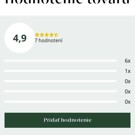
4,9
Priemerné
7 hodnotení
hodnotenie
produktu
6x
je
4,9
1x
z
0x
5
0x
hviezdičiek.
0x
Pridať hodnotenie