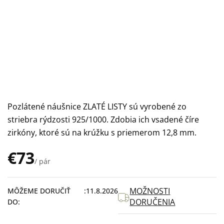
Pozlátené náušnice ZLATÉ LISTY sú vyrobené zo
striebra rýdzosti 925/1000. Zdobia ich vsadené číre
zirkóny, ktoré sú na krúžku s priemerom 12,8 mm.
€73
/ pár
Jednotková
cena:
MOŽNOSTI
MÔŽEME DORUČIŤ
11.8.2026
DORUČENIA
DO: