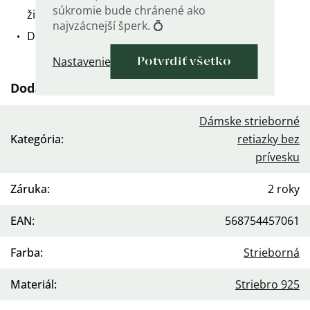
súkromie bude chránené ako
životnosť.
najvzácnejší šperk. 💍
Dĺžka 55 cm.
Nastavenie
Potvrdiť všetko
Dodatočné parametre
Dámske strieborné
Kategória
:
retiazky bez
prívesku
Záruka
:
2 roky
EAN
:
568754457061
Farba
:
Strieborná
Materiál
:
Striebro 925