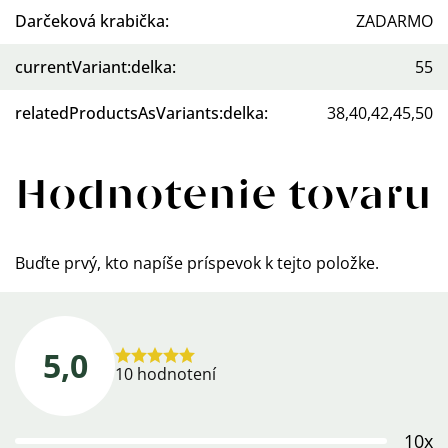
Darčeková krabička
:
ZADARMO
currentVariant:delka
:
55
relatedProductsAsVariants:delka
:
38,40,42,45,50
Hodnotenie tovaru
Buďte prvý, kto napíše príspevok k tejto položke.
5,0
Priemerné
10 hodnotení
hodnotenie
produktu
10x
je