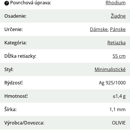
Povrchová úprava
:
Rhodium
?
Osadenie
:
Žiadne
Určenie
:
Dámske
,
Pánske
Kategória
:
Retiazka
Dĺžka retiazky
:
55 cm
Styl
:
Minimalistické
Rýdzosť
:
Ag 925/1000
Hmotnosť
:
≤1,4 g
Šírka
:
1,1 mm
Výrobca/Dovozca
:
OLIVIE