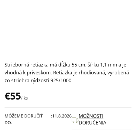
Strieborná retiazka má dĺžku 55 cm, šírku 1,1 mm a je
vhodná k príveskom. Retiazka je rhodiovaná, vyrobená
zo striebra rýdzosti 925/1000.
€55
/ ks
Jednotková
cena:
MOŽNOSTI
MÔŽEME DORUČIŤ
11.8.2026
DORUČENIA
DO: