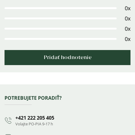
5,0
0x
z
0x
5
0x
hviezdičiek.
0x
Pridať hodnotenie
Výpis
hodnotení
Zápätie
POTREBUJETE PORADIŤ?
+421 222 205 405
Volajte PO-PIA 9-17 h