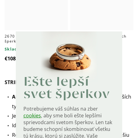
2670 Súprava strieborných
2685 Súprava strieborných
šperkov LUNA SAFÍR
šperkov LUNA SMARAGD
Skladom
Skladom
€108
€141
Ešte lepší
STRIEBORNÁ RHODIOVANÁ RETIAZKA ANKER
svet šperkov
ANKER
je jeden z najpevnejších a najspoľahlivejších
typov retiazok.
Potrebujeme váš súhlas na zber
cookies
, aby sme boli ešte lepšími
Jednotlivé očká sú radené kolmo k sebe
sprievodcami svetom šperkov. Len tak
Ideálna retiazka k prívesku.
budeme schopní skombinovať všetku
Ródiovaný - pre väčšiu odolnosť, vyšší lesk a dlhšiu
tú krásu, ktorú si zaslúžite. Vaše