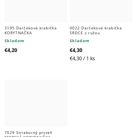
3195 Darčeková krabička
0022 Darčeková krabička
KORYTNAČKA
SRDCE s ružou
Skladom
Skladom
€4,20
€4,30
Jednotková
€4,30 / 1 ks
cena:
7029 Strieborný prsteň