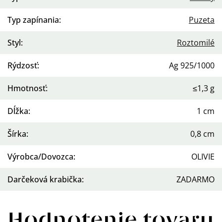
Typ zapínania
:
Puzeta
Styl
:
Roztomilé
Rýdzosť
:
Ag 925/1000
Hmotnosť
:
≤1,3 g
Dĺžka
:
1 cm
Šírka
:
0,8 cm
Výrobca/Dovozca
:
OLIVIE
Darčeková krabička
:
ZADARMO
Hodnotenie tovaru