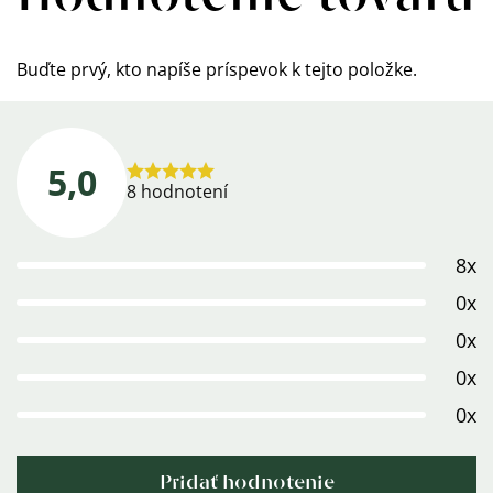
Buďte prvý, kto napíše príspevok k tejto položke.
5,0
Priemerné
8 hodnotení
hodnotenie
produktu
8x
je
5,0
0x
z
0x
5
0x
hviezdičiek.
0x
Pridať hodnotenie