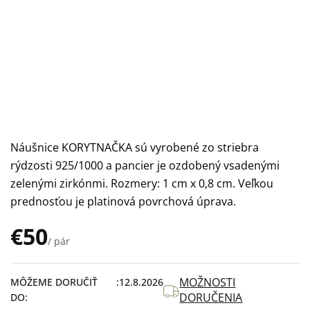
Náušnice KORYTNAČKA sú vyrobené zo striebra
rýdzosti 925/1000 a pancier je ozdobený vsadenými
zelenými zirkónmi. Rozmery: 1 cm x 0,8 cm. Veľkou
prednosťou je platinová povrchová úprava.
€50
/ pár
Jednotková
cena:
MOŽNOSTI
MÔŽEME DORUČIŤ
12.8.2026
DORUČENIA
DO: