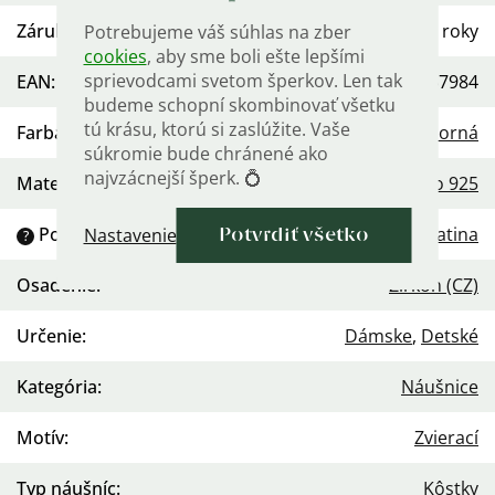
Záruka
:
2 roky
Potrebujeme váš súhlas na zber
cookies
, aby sme boli ešte lepšími
sprievodcami svetom šperkov. Len tak
EAN
:
568754457984
budeme schopní skombinovať všetku
tú krásu, ktorú si zaslúžite. Vaše
Farba
:
Strieborná
súkromie bude chránené ako
najvzácnejší šperk. 💍
Materiál
:
Striebro 925
Povrchová úprava
:
Platina
Nastavenie
Potvrdiť všetko
?
Osadenie
:
Zirkón (CZ)
Určenie
:
Dámske
,
Detské
Kategória
:
Náušnice
Motív
:
Zvierací
Typ náušníc
:
Kôstky