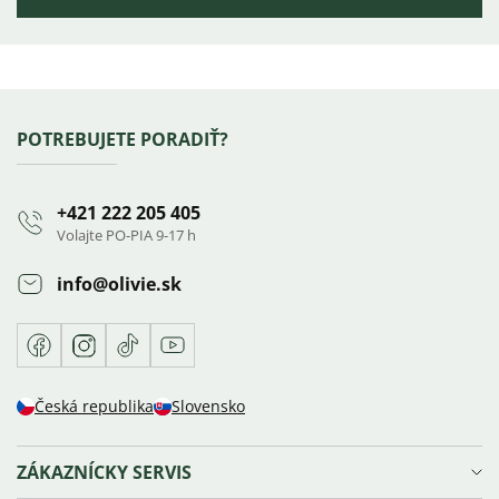
Výpis
hodnotení
Zápätie
POTREBUJETE PORADIŤ?
+421 222 205 405
Volajte PO-PIA 9-17 h
info
@
olivie.sk
Facebook
Instagram
TikTok
Youtube
Česká republika
Slovensko
ZÁKAZNÍCKY SERVIS