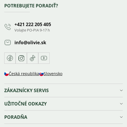
Zápätie
POTREBUJETE PORADIŤ?
+421 222 205 405
Volajte PO-PIA 9-17 h
info
@
olivie.sk
Facebook
Instagram
TikTok
Youtube
Česká republika
Slovensko
ZÁKAZNÍCKY SERVIS
Doprava a platba
UŽITOČNÉ ODKAZY
Reklamácie, výmena a vrátenie tovaru
Ochrana osobných údajov
Vernostný program Olivie⁺
PORADŇA
Obchodné podmienky
Blog
Sledovanie zásielky
Náš príbeh
Veľkosti šperkov