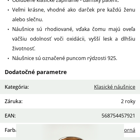
Obľúbené klasické zapínanie - dámsky patent.
Veľmi krásne, vhodné ako darček pre každú ženu
alebo slečnu.
Náušnice sú rhodiované, vďaka čomu majú oveľa
väčšiu odolnosť voči oxidácii, vyšší lesk a dlhšiu
životnosť.
Náušnice sú označené puncom rýdzosti 925.
Dodatočné parametre
Kategória
:
Klasické náušnice
Záruka
:
2 roky
EAN
:
568754457921
Farba
:
Strieborná