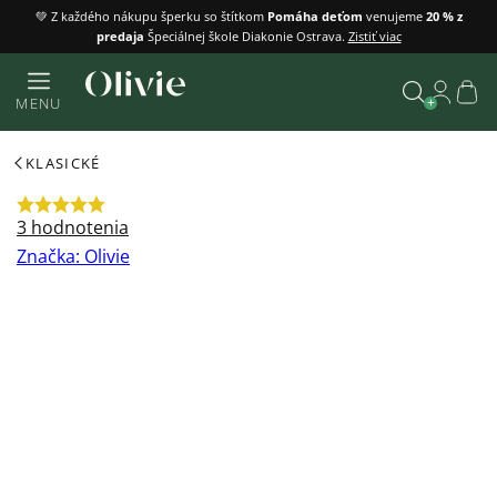
Prejsť
💚 Z každého nákupu šperku so štítkom
Pomáha deťom
venujeme
20 % z
predaja
Špeciálnej škole Diakonie Ostrava.
Zistiť viac
na
obsah
Náku
MENU
košík
Vyhľadať
KLASICKÉ
Priemerné
3 hodnotenia
hodnotenie
Značka:
Olivie
produktu
je
5,0
z
5
hviezdičiek.