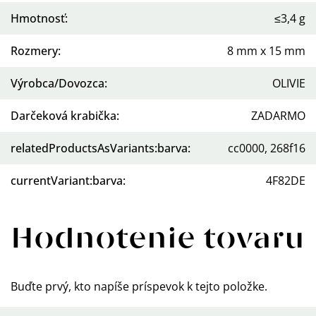
Hmotnosť
:
≤3,4 g
Rozmery
:
8 mm x 15 mm
Výrobca/Dovozca
:
OLIVIE
Darčeková krabička
:
ZADARMO
relatedProductsAsVariants:barva
:
cc0000, 268f16
currentVariant:barva
:
4F82DE
Hodnotenie tovaru
Buďte prvý, kto napíše príspevok k tejto položke.