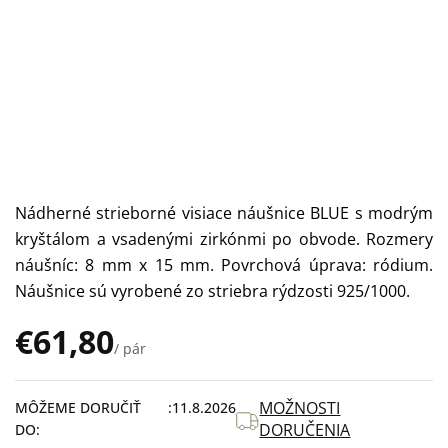
Nádherné strieborné visiace náušnice BLUE s modrým
kryštálom a vsadenými zirkónmi po obvode. Rozmery
náušníc: 8 mm x 15 mm. Povrchová úprava: ródium.
Náušnice sú vyrobené zo striebra rýdzosti 925/1000.
€61,80
/ pár
Jednotková
cena:
MOŽNOSTI
MÔŽEME DORUČIŤ
11.8.2026
DORUČENIA
DO: