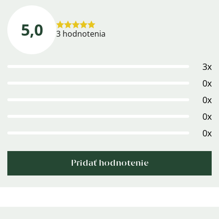
5,0
Priemerné
3 hodnotenia
hodnotenie
produktu
3x
je
5,0
0x
z
0x
5
0x
hviezdičiek.
0x
Pridať hodnotenie
Výpis
hodnotení