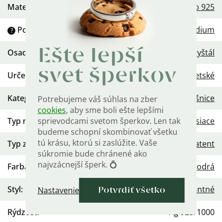
Materiál
:
Striebro 925
Povrchová úprava
:
Rhodium
?
Ešte lepší
Osadenie
:
Zirkón (CZ)
,
Kryštál
svet šperkov
Určenie
:
Dámske
,
Detské
Kategória
:
Náušnice
Potrebujeme váš súhlas na zber
cookies
, aby sme boli ešte lepšími
sprievodcami svetom šperkov. Len tak
Typ náušníc
:
Visiace
budeme schopní skombinovať všetku
tú krásu, ktorú si zaslúžite. Vaše
Typ zapínania
:
Dámsky patent
súkromie bude chránené ako
najvzácnejší šperk. 💍
Farba kameňa
:
Modrá
Styl
:
Elegantné
Nastavenie
Potvrdiť všetko
Rýdzosť
:
Ag 925/1000