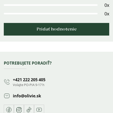
0x
hviezdičiek.
0x
Pridať hodnotenie
Výpis
hodnotení
Zápätie
POTREBUJETE PORADIŤ?
+421 222 205 405
Volajte PO-PIA 9-17 h
info
@
olivie.sk
Facebook
Instagram
TikTok
Youtube