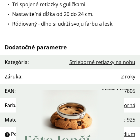
Tri spojené retiazky s guličkami.
Nastaviteľná dĺžka od 20 do 24 cm.
Ródiovaný - dlho si udrží svoju farbu a lesk.
Dodatočné parametre
Kategória
:
Strieborné retiazky na nohu
Záruka
:
2 roky
EAN
:
568754457805
Farba
:
Strieborná
Materiál
:
Striebro 925
Povrchová úprava
:
Rhodium
?