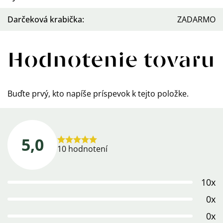
Darčeková krabička
:
ZADARMO
Hodnotenie tovaru
Buďte prvý, kto napíše príspevok k tejto položke.
5,0
Priemerné
10 hodnotení
hodnotenie
produktu
10x
je
5,0
0x
z
0x
5