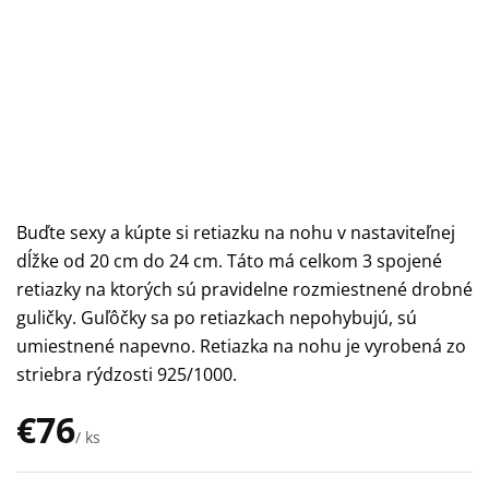
Buďte sexy a kúpte si retiazku na nohu v nastaviteľnej
dĺžke od 20 cm do 24 cm. Táto má celkom 3 spojené
retiazky na ktorých sú pravidelne rozmiestnené drobné
guličky. Guľôčky sa po retiazkach nepohybujú, sú
umiestnené napevno. Retiazka na nohu je vyrobená zo
striebra rýdzosti 925/1000.
€76
/ ks
Jednotková
cena: