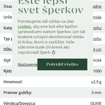
Ešte lepší
Osadenie
:
Žiadne
svet šperkov
Určenie
:
Dámske
Potrebujeme váš súhlas na zber
cookies
, aby sme boli ešte lepšími
Kategória
:
Retiazka na nohu
sprievodcami svetom šperkov. Len tak
budeme schopní skombinovať všetku
Typ prsteňa
:
Na nohu
tú krásu, ktorú si zaslúžite. Vaše
súkromie bude chránené ako
Dĺžka retiazky
:
20-24 cm
najvzácnejší šperk. 💍
Styl
:
Minimalistické
Nastavenie
Potvrdiť všetko
Rýdzosť
:
Ag 925/1000
Hmotnosť
:
≤2,9 g
Priemer guličky
:
3 mm
Výrobca/Dovozca
:
OLIVIE