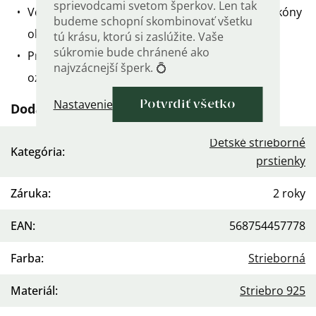
sprievodcami svetom šperkov. Len tak
Veľký modrý zirkón uprostred a drobné číre zirkóny
budeme schopní skombinovať všetku
okolo neho.
tú krásu, ktorú si zaslúžite. Vaše
súkromie bude chránené ako
Prsteň je vyrobený zo striebra 925/1000 a je
najvzácnejší šperk. 💍
označený puncovou značkou rýdzosti.
Nastavenie
Potvrdiť všetko
Dodatočné parametre
Detské strieborné
Kategória
:
prstienky
Záruka
:
2 roky
EAN
:
568754457778
Farba
:
Strieborná
Materiál
:
Striebro 925