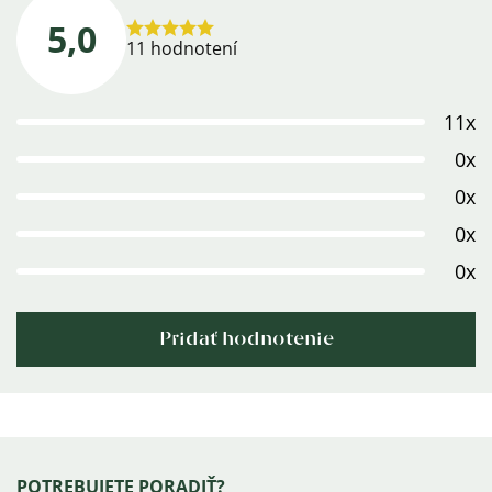
5,0
Priemerné
11 hodnotení
hodnotenie
produktu
11x
je
5,0
0x
z
0x
5
0x
hviezdičiek.
0x
Pridať hodnotenie
Výpis
hodnotení
Zápätie
POTREBUJETE PORADIŤ?