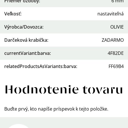
Priemer ozdoby
:
6 mm
Veľkosť
:
nastaviteľná
Výrobca/Dovozca
:
OLIVIE
Darčeková krabička
:
ZADARMO
currentVariant:barva
:
4F82DE
relatedProductsAsVariants:barva
:
FF69B4
Hodnotenie tovaru
Buďte prvý, kto napíše príspevok k tejto položke.