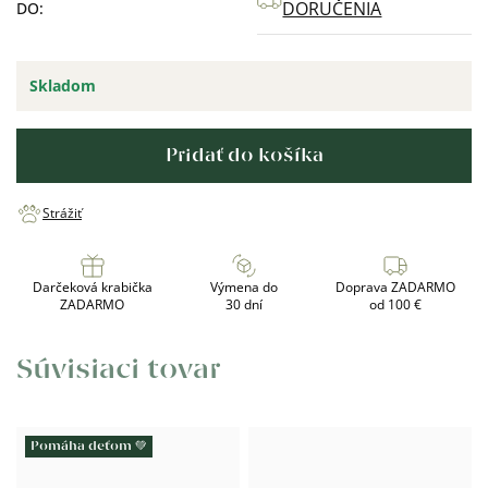
DORUČENIA
DO:
Skladom
Pridať do košíka
Strážiť
Darčeková krabička
Výmena do
Doprava ZADARMO
ZADARMO
30 dní
od 100 €
Súvisiaci tovar
Pomáha deťom 💚