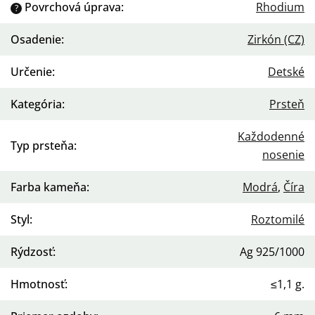
Povrchová úprava
:
Rhodium
?
Osadenie
:
Zirkón (CZ)
Určenie
:
Detské
Kategória
:
Prsteň
Každodenné
Typ prsteňa
:
nosenie
Farba kameňa
:
Modrá
,
Číra
Styl
:
Roztomilé
Rýdzosť
:
Ag 925/1000
Hmotnosť
:
≤1,1 g.