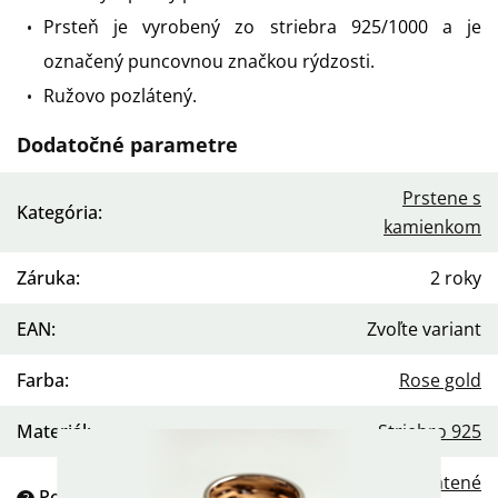
Prsteň je vyrobený zo striebra 925/1000 a je
označený puncovnou značkou rýdzosti.
Ružovo pozlátený.
Dodatočné parametre
Prstene s
Kategória
:
kamienkom
Záruka
:
2 roky
EAN
:
Zvoľte variant
Farba
:
Rose gold
Materiál
:
Striebro 925
Platina
,
Pozlátené
Povrchová úprava
: