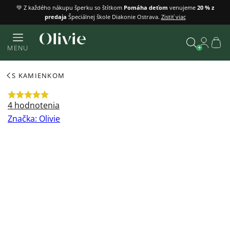
Prejsť
💚 Z každého nákupu šperku so štítkom
Pomáha deťom
venujeme
20 % z
predaja
Špeciálnej škole Diakonie Ostrava.
Zistiť viac
na
obsah
Náku
MENU
košík
Vyhľadať
S KAMIENKOM
Priemerné
4 hodnotenia
hodnotenie
Značka:
Olivie
produktu
je
5,0
z
5
hviezdičiek.