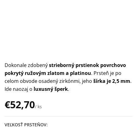
Dokonale zdobený
strieborný prstienok povrchovo
pokrytý ružovým zlatom a platinou
. Prsteň je po
celom obvode osadený zirkónmi, jeho
šírka je 2,5 mm
.
Ide naozaj o
luxusný šperk
.
€52,70
/ ks
Jednotková
cena:
VEĽKOSŤ PRSTEŇOV