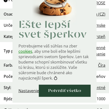
?
ROSE
Osadenie
:
Zirkón (CZ)
Ešte lepší
Určenie
:
Dámske
svet šperkov
Kategória
:
Prsteň
Potrebujeme váš súhlas na zber
Každodenné
Typ prsteňa
:
cookies
, aby sme boli ešte lepšími
nosenie
sprievodcami svetom šperkov. Len tak
budeme schopní skombinovať všetku
Farba kameňa
:
Číra
tú krásu, ktorú si zaslúžite. Vaše
súkromie bude chránené ako
Počet kameňov
:
Viac kameňov
najvzácnejší šperk. 💍
Styl
:
Elegantné
Nastavenie
Potvrdiť všetko
Rýdzosť
:
Ag 925/1000