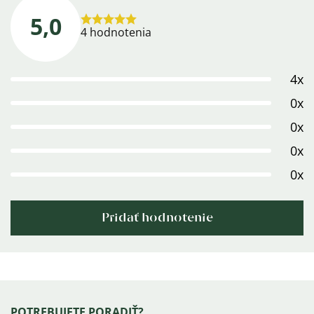
5,0
Priemerné
4 hodnotenia
hodnotenie
produktu
4x
je
5,0
0x
z
0x
5
0x
hviezdičiek.
0x
Pridať hodnotenie
Výpis
hodnotení
Zápätie
POTREBUJETE PORADIŤ?