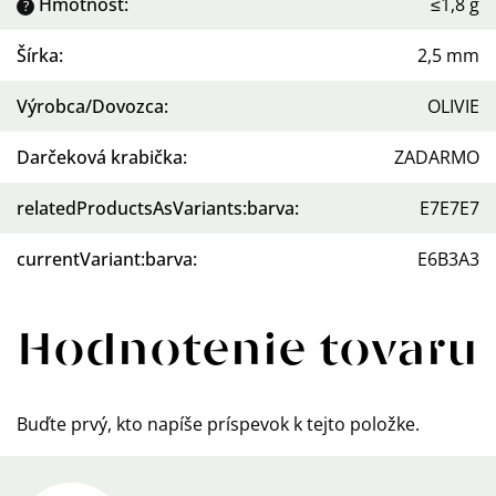
Hmotnosť
:
≤1,8 g
?
Šírka
:
2,5 mm
Výrobca/Dovozca
:
OLIVIE
Darčeková krabička
:
ZADARMO
relatedProductsAsVariants:barva
:
E7E7E7
currentVariant:barva
:
E6B3A3
Hodnotenie tovaru
Buďte prvý, kto napíše príspevok k tejto položke.