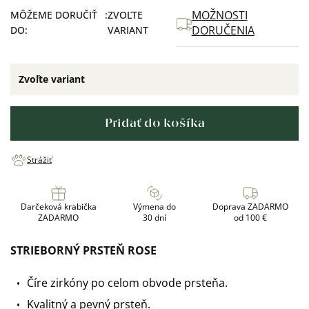
MOŽNOSTI
MÔŽEME DORUČIŤ
ZVOĽTE
DORUČENIA
DO:
VARIANT
Zvoľte variant
Pridať do košíka
Strážiť
Darčeková krabička
Výmena do
Doprava ZADARMO
ZADARMO
30 dní
od 100 €
STRIEBORNÝ PRSTEŇ ROSE
Číre zirkóny po celom obvode prsteňa.
Kvalitný a pevný prsteň.