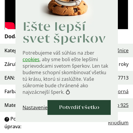
Ešte lepší
Dodatočné parametre
svet šperkov
Kategória
:
Klasické náušnice
Potrebujeme váš súhlas na zber
cookies
, aby sme boli ešte lepšími
Záruka
:
2 roky
sprievodcami svetom šperkov. Len tak
budeme schopní skombinovať všetku
EAN
:
568754457713
tú krásu, ktorú si zaslúžite. Vaše
súkromie bude chránené ako
Farba
:
Strieborná
najvzácnejší šperk. 💍
Materiál
:
Striebro 925
Nastavenie
Potvrdiť všetko
Povrchová
?
Rhodium
úprava
: