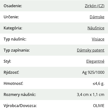
Osadenie
:
Zirkón (CZ)
Určenie
:
Dámske
Kategória
:
Náušnice
Typ náušníc
:
Visiace
Typ zapínania
:
Dámsky patent
Styl
:
Elegantné
Rýdzosť
:
Ag 925/1000
Hmotnosť
:
≤4,6 g.
Rozmery náušníc
:
3,4 cm x 1,1 cm
Výrobca/Dovozca
:
OLIVIE