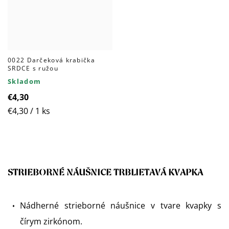
0022 Darčeková krabička
SRDCE s ružou
Skladom
€4,30
Jednotková
€4,30 / 1 ks
cena:
STRIEBORNÉ NÁUŠNICE TRBLIETAVÁ KVAPKA
Nádherné strieborné náušnice v tvare kvapky s
čírym zirkónom.