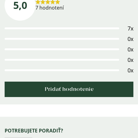
5,0
Priemerné
7 hodnotení
hodnotenie
produktu
7x
je
5,0
0x
z
0x
5
0x
hviezdičiek.
0x
Pridať hodnotenie
Výpis
hodnotení
Zápätie
POTREBUJETE PORADIŤ?