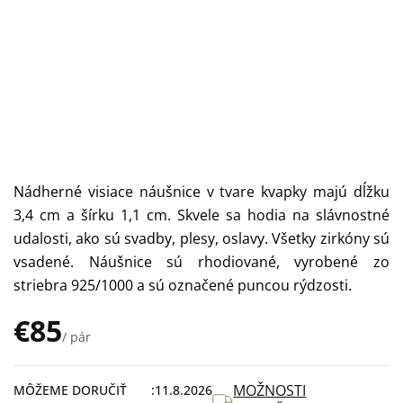
Nádherné visiace náušnice v tvare kvapky majú dĺžku
3,4 cm a šírku 1,1 cm. Skvele sa hodia na slávnostné
udalosti, ako sú svadby, plesy, oslavy. Všetky zirkóny sú
vsadené. Náušnice sú rhodiované, vyrobené zo
striebra 925/1000 a sú označené puncou rýdzosti.
€85
/ pár
Jednotková
cena:
MOŽNOSTI
MÔŽEME DORUČIŤ
11.8.2026