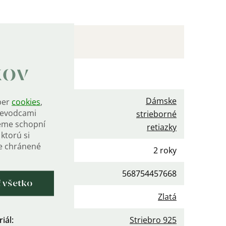
kov
očné parametre
Dámske
ber
cookies
,
rievodcami
gória
:
strieborné
eme schopní
retiazky
ktorú si
de chránené
ka
:
2 roky
568754457668
ť všetko
a
:
Zlatá
iál
:
Striebro 925