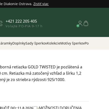
le Diakonie Ostrava.
Zistiť viac
+421 222 205 405
Nákupný
Volajte PO-PIA 9-17 h
košík
áramky
Doplnky
Sady šperkov
Kolekcie
Motívy šperkov
Podľa príležitos
eborná retiazka GOLD TWISTED je pozlátená a
 cm. Retiazka má zatočený vzhľad a šírku 1,2
ý je zo striebra rýdzosti 925/1000.
MOŽNOSTI DORUČENIA
UČIŤ DO:
11.8.2026