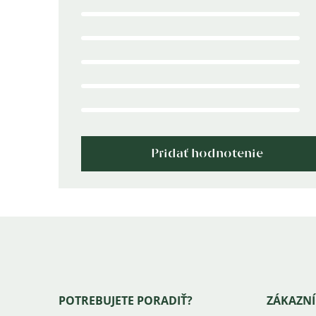
je
5,0
z
5
hviezdičiek.
Pridať hodnotenie
Zápätie
POTREBUJETE PORADIŤ?
ZÁKAZNÍ