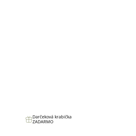
hviezdičiek.
Darčeková krabička
ZADARMO