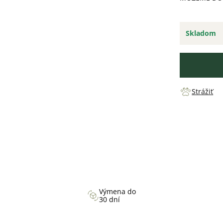
Skladom
Strážiť
Výmena do
30 dní