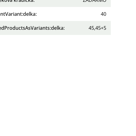
ntVariant:delka
:
40
tedProductsAsVariants:delka
:
45,45+5