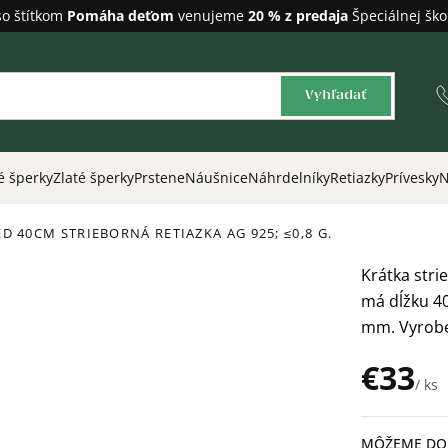
so štítkom
Pomáha deťom
venujeme
20 % z predaja
Špeciálnej ško
Vyhľadať
é šperky
Zlaté šperky
Prstene
Náušnice
Náhrdelníky
Retiazky
Prívesky
N
ED 40CM STRIEBORNÁ RETIAZKA
AG 925; ≤0,8 G.
Krátka stri
má dĺžku 40
mm. Vyroben
€33
/ ks
Jednotková
cena:
MÔŽEME DOR