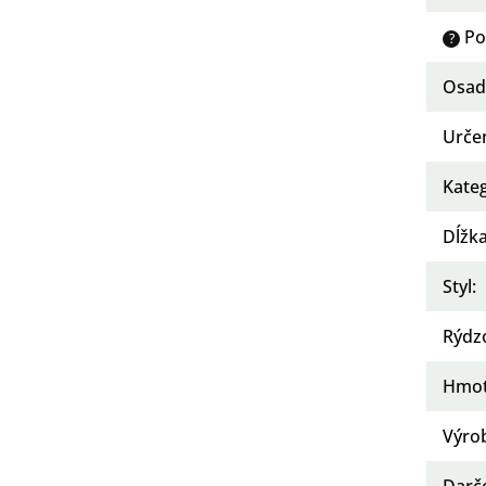
Po
?
Osad
Urče
Kate
Dĺžka
Styl
:
Rýdz
Hmot
Výro
Darč