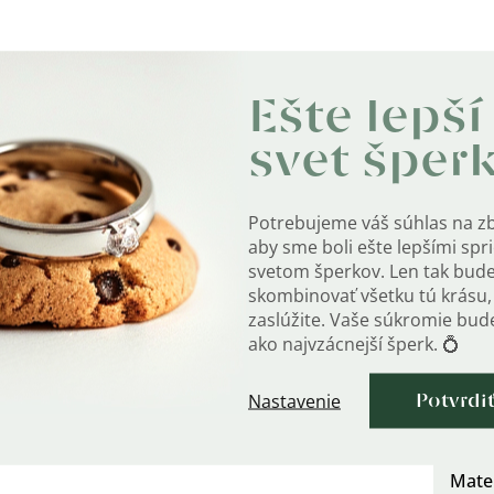
Ešte lepší
svet šper
Dodat
Potrebujeme váš súhlas na z
aby sme boli ešte lepšími sp
Kate
elých, ktorí ju chcú nosiť tesne pri krku.
svetom šperkov. Len tak bud
skombinovať všetku tú krásu, 
tiazku?
zaslúžite. Vaše súkromie bu
Záru
nuky.
ako najvzácnejší šperk. 💍
EAN
:
 puncom rýdzosti 925.
Nastavenie
Potvrdi
Farb
Mater