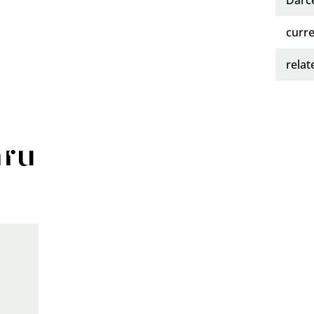
curre
rela
aru