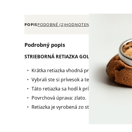
POPIS
PODOBNÉ (2)
HODNOTENIE (6)
Podrobný popis
STRIEBORNÁ RETIAZKA GOLD TWISTED 40cm
Krátka retiazka vhodná pre deti alebo pre dosp
Vybrali ste si prívesok a teraz potrebujete re
Táto retiazka sa hodí k príveskom z našej po
Povrchová úprava: zlato.
Retiazka je vyrobená zo striebra a označená