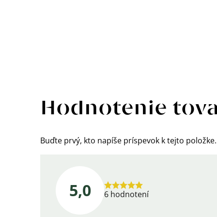
Výpis
hodnotení
Hodnotenie tov
Buďte prvý, kto napíše príspevok k tejto položke.
5,0
Priemerné
6 hodnotení
hodnotenie
produktu