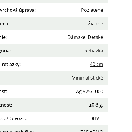
vrchová úprava
:
Pozlátené
enie
:
Žiadne
nie
:
Dámske
,
Detské
gória
:
Retiazka
 retiazky
:
40 cm
Minimalistické
osť
:
Ag 925/1000
nosť
:
≤0,8 g.
bca/Dovozca
:
OLIVIE
eková krabička
:
ZADARMO