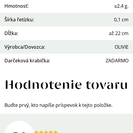
Hmotnosť
:
≤2,4 g.
Šírka řetízku
:
0,1 cm
Dĺžka
:
až 22 cm
Výrobca/Dovozca
:
OLIVIE
Darčeková krabička
:
ZADARMO
Hodnotenie tovaru
Buďte prvý, kto napíše príspevok k tejto položke.