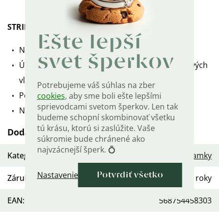
STRIEBORNÝ NÁRAMOK ZIMNÝ ČAS
Ešte lepší
Nastaviteľná dĺžka až do 22 cm.
svet šperkov
Úžasná kombinácia modrých zirkónov a snehových
vločiek.
Potrebujeme váš súhlas na zber
Povrchová úprava: platina.
cookies
, aby sme boli ešte lepšími
sprievodcami svetom šperkov. Len tak
Náramok je označený puncom rýdzosti 925.
budeme schopní skombinovať všetku
tú krásu, ktorú si zaslúžite. Vaše
Dodatočné parametre
súkromie bude chránené ako
najvzácnejší šperk. 💍
Kategória
:
Dámske strieborné náramky
Nastavenie
Potvrdiť všetko
Záruka
:
2 roky
EAN
:
568754458303