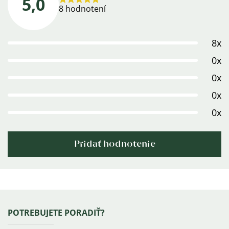
5,0
Priemerné
8 hodnotení
hodnotenie
produktu
8x
je
5,0
0x
z
0x
5
0x
hviezdičiek.
0x
Pridať hodnotenie
Výpis
hodnotení
Zápätie
POTREBUJETE PORADIŤ?