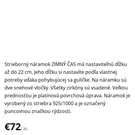
Strieborný náramok ZIMNÝ ČAS má nastaviteľnú dĺžku
až do 22 cm. Jeho dĺžku si nastavíte podľa vlastnej
potreby vďaka pohybujúcej sa guličke. Na náramku sú
dve snehové vločky. Všetky zirkóny sú vsadené. Veľkou
prednosťou je platinová povrchová úprava. Náramok je
vyrobený zo striebra 925/1000 a je označený
puncovnou značkou rýdzosti.
€72
/ ks
Jednotková