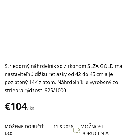
Strieborný náhrdelník so zirkónom SLZA GOLD má
nastaviteľnú dĺžku retiazky od 42 do 45 cm a je
pozlátený 14K zlatom. Náhrdelník je vyrobený zo
striebra rýdzosti 925/1000.
€104
/ ks
Jednotková
cena:
MOŽNOSTI
MÔŽEME DORUČIŤ
11.8.2026
DORUČENIA
DO: