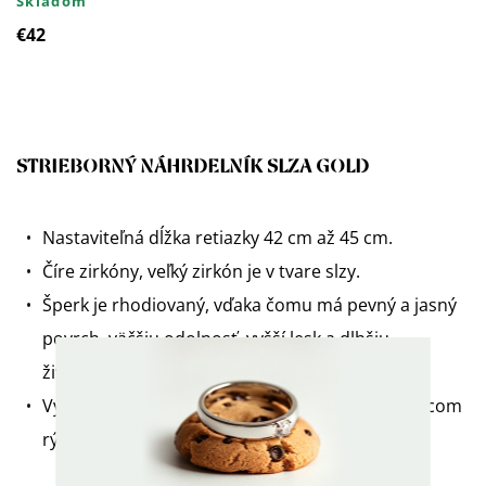
Skladom
€42
STRIEBORNÝ NÁHRDELNÍK SLZA GOLD
Nastaviteľná dĺžka retiazky 42 cm až 45 cm.
Číre zirkóny, veľký zirkón je v tvare slzy.
Šperk je rhodiovaný, vďaka čomu má pevný a jasný
povrch, väčšiu odolnosť, vyšší lesk a dlhšiu
životnosť.
Vyrobený zo striebra 925/1000 a označený puncom
rýdzosti.