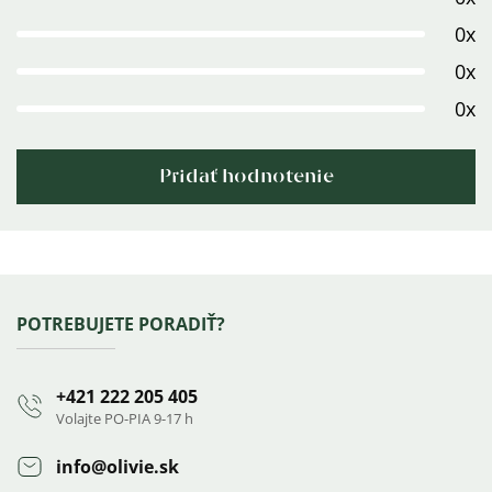
z
0x
5
0x
hviezdičiek.
0x
Pridať hodnotenie
Výpis
hodnotení
Zápätie
POTREBUJETE PORADIŤ?
+421 222 205 405
Volajte PO-PIA 9-17 h
info
@
olivie.sk