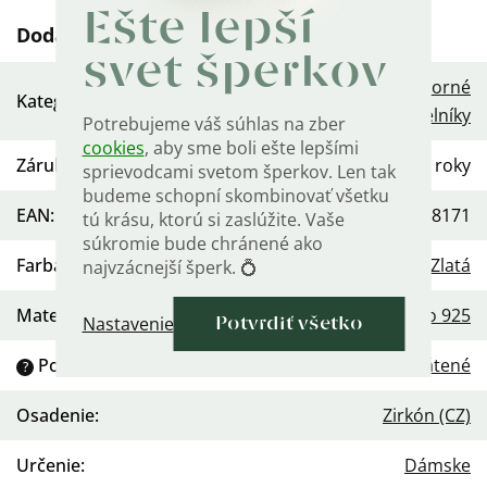
Ešte lepší
Dodatočné parametre
svet šperkov
Dámske strieborné
Kategória
:
náhrdelníky
Potrebujeme váš súhlas na zber
cookies
, aby sme boli ešte lepšími
Záruka
:
2 roky
sprievodcami svetom šperkov. Len tak
budeme schopní skombinovať všetku
EAN
:
568754458171
tú krásu, ktorú si zaslúžite. Vaše
súkromie bude chránené ako
Farba
:
Zlatá
najvzácnejší šperk. 💍
Materiál
:
Striebro 925
Nastavenie
Potvrdiť všetko
Povrchová úprava
:
Pozlátené
?
Osadenie
:
Zirkón (CZ)
Určenie
:
Dámske