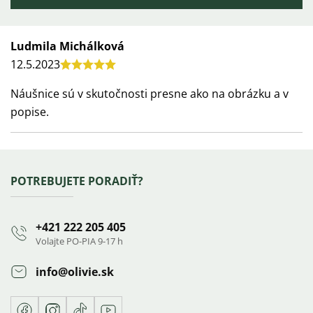
Výpis
Ludmila Michálková
12.5.2023
hodnotení
Hodnotenie
produktu
Náušnice sú v skutočnosti presne ako na obrázku a v
je
popise.
5
z
5
Zápätie
POTREBUJETE PORADIŤ?
hviezdičiek.
+421 222 205 405
Volajte PO-PIA 9-17 h
info
@
olivie.sk