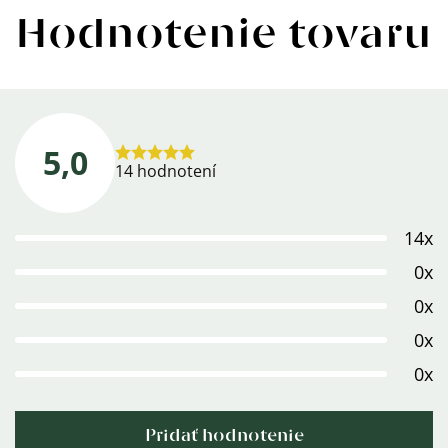
Hodnotenie tovaru
5,0
Priemerné
14 hodnotení
hodnotenie
produktu
14x
je
5,0
0x
z
0x
5
0x
hviezdičiek.
0x
Pridať hodnotenie