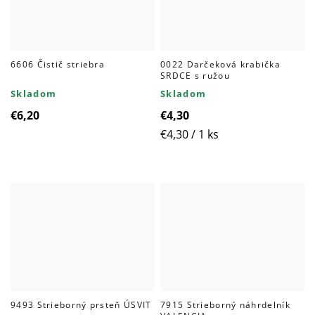
6606 Čistič striebra
0022 Darčeková krabička
SRDCE s ružou
Skladom
Skladom
€6,20
€4,30
Jednotková
€4,30 / 1 ks
cena:
9493 Strieborný prsteň ÚSVIT
7915 Strieborný náhrdelník