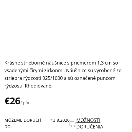
Krásne strieborné náušnice s priemerom 1,3 cm so
vsadenými čírymi zirkónmi. Náušnice sú vyrobené zo
striebra rýdzosti 925/1000 a sú označené puncom
rýdzosti. Rhodiované.
€26
/ pár
Jednotková
cena:
MOŽNOSTI
MÔŽEME DORUČIŤ
13.8.2026
DORUČENIA
DO: