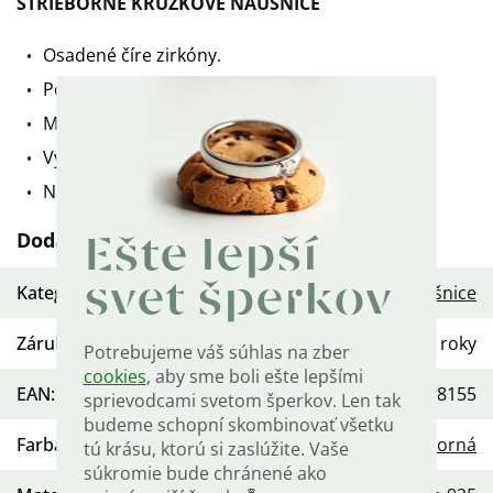
STRIEBORNÉ KRÚŽKOVÉ NÁUŠNICE
Osadené číre zirkóny
.
Povrchová úprava: ródium.
Malé a veľmi pekné kvalitné krúžky.
Vyrobené zo striebra rýdzosti 925/1000.
Náušnice sú označené puncom rýdzosti.
Dodatočné parametre
Ešte lepší
svet šperkov
Kategória
:
Dámske strieborné náušnice
Záruka
:
2 roky
Potrebujeme váš súhlas na zber
cookies
, aby sme boli ešte lepšími
EAN
:
568754458155
sprievodcami svetom šperkov. Len tak
budeme schopní skombinovať všetku
Farba
:
Strieborná
tú krásu, ktorú si zaslúžite. Vaše
súkromie bude chránené ako