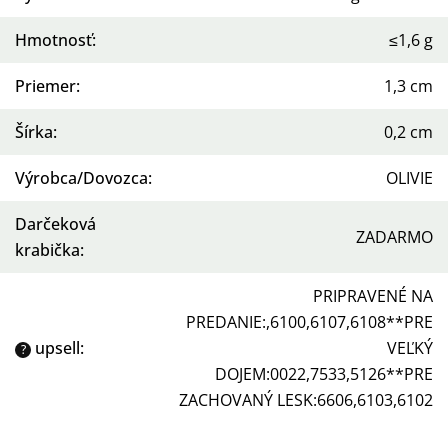
Hmotnosť
:
≤1,6 g
Priemer
:
1,3 cm
Šírka
:
0,2 cm
Výrobca/Dovozca
:
OLIVIE
Darčeková
ZADARMO
krabička
:
PRIPRAVENÉ NA
PREDANIE:,6100,6107,6108**PRE
upsell
:
VEĽKÝ
?
DOJEM:0022,7533,5126**PRE
ZACHOVANÝ LESK:6606,6103,6102