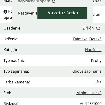
Materiál
:
Striebro 925
najvzácnejší šperk. 💍
Povrchová
?
Nastavenie
Potvrdiť všetko
Rhodium
úprava
:
Osadenie
:
Zirkón (CZ)
Určenie
:
Dámske
,
Detské
Kategória
:
Náušnice
Typ náušníc
:
Kruhy
Typ zapínania
:
Kĺbové zapínanie
Farba kameňa
:
Číra
Styl
:
Minimalistické
Rýdzosť
:
Ag 925/1000