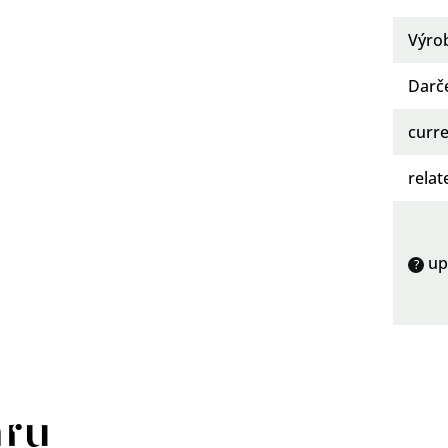
Výro
Darč
curre
rela
up
?
aru