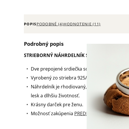
POPIS
PODOBNÉ (4)
HODNOTENIE (11)
Podrobný popis
STRIEBORNÝ NÁHRDELNÍK SPOJENÉ SRDCIA
Dve prepojené srdiečka so zirkónmi ako symb
Vyrobený zo striebra 925/1000 a označený p
Náhrdelník je rhodiovaný, vďaka čomu má pevn
lesk a dlhšiu životnosť.
Krásny darček pre ženu.
Možnosť zakúpenia
PREDLŽOVACIEJ RETIAZK