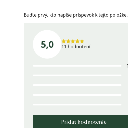
Buďte prvý, kto napíše príspevok k tejto položke.
5,0
Priemerné
11 hodnotení
hodnotenie
produktu
je
5,0
z
5
hviezdičiek.
Pridať hodnotenie