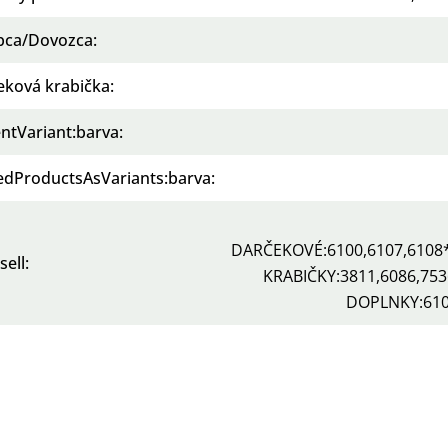
bca/Dovozca
:
eková krabička
:
ntVariant:barva
:
tedProductsAsVariants:barva
:
DARČEKOVÉ:6100,6107,610
sell
:
KRABIČKY:3811,6086,7
DOPLNKY:610