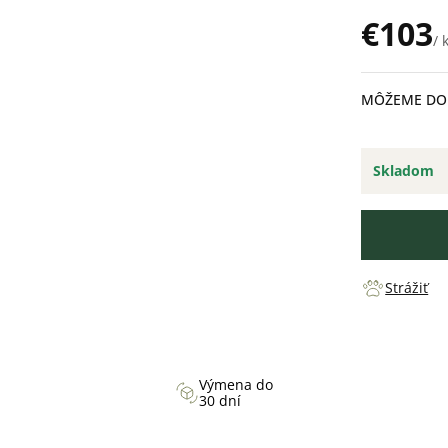
€103
/ 
Jednotková
cena:
MÔŽEME DOR
Skladom
Strážiť
Výmena do
30 dní