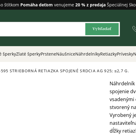
so štítkom
Pomáha deťom
venujeme
20 % z predaja
Špeciálnej ško
Vyhľadať
é šperky
Zlaté šperky
Prstene
Náušnice
Náhrdelníky
Retiazky
Prívesky
N
3595 STRIEBORNÁ RETIAZKA SPOJENÉ SRDCIA
AG 925; ≤2,7 G.
Náhrdelník
spojenie dv
vsadenými č
stvorený na
Vyrobený je
nastaviteľn
dĺžky retia