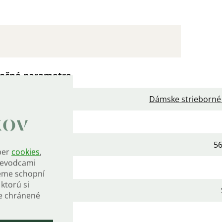
očné parametre
gória
:
Dámske strieborné
kov
ka
:
5
ber
cookies
,
rievodcami
a
:
eme schopní
ktorú si
iál
:
de chránené
vrchová úprava
: