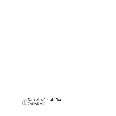
hviezdičiek.
Darčeková krabička
ZADARMO