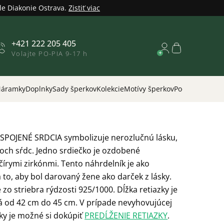
le Diakonie Ostrava.
Zistiť viac
+421 222 205 405
Nákupný
Volajte PO-PIA 9-17 h
košík
áramky
Doplnky
Sady šperkov
Kolekcie
Motívy šperkov
Podľa príležitos
 SPOJENÉ SRDCIA symbolizuje nerozlučnú lásku,
och sŕdc. Jedno srdiečko je ozdobené
írymi zirkónmi. Tento náhrdelník je ako
 to, aby bol darovaný žene ako darček z lásky.
 zo striebra rýdzosti 925/1000. Dĺžka retiazky je
á od 42 cm do 45 cm. V prípade nevyhovujúcej
zky je možné si dokúpiť
PREDĹŽENIE RETIAZKY
.