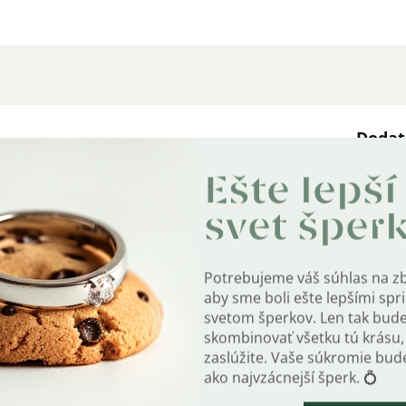
Dodat
Kate
Ešte lepší
ol nerozlučnej lásky.
svet šper
Záru
uncom rýdzosti.
EAN
:
ý a jasný povrch, oveľa väčšiu odolnosť, vyšší
Potrebujeme váš súhlas na z
aby sme boli ešte lepšími sp
Farb
svetom šperkov. Len tak bud
skombinovať všetku tú krásu, 
Mater
Y
.
zaslúžite. Vaše súkromie bu
ako najvzácnejší šperk. 💍
Po
?