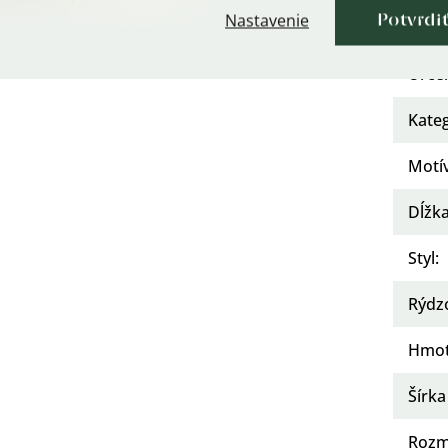
Nastavenie
Potvrdi
Osad
Urče
Kate
Motí
Dĺžka
Styl
:
Rýdz
Hmot
Šírka
Rozm