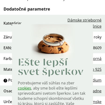
Dodatočné parametre
Dámske strieborné
Kategória
:
náušnice
Záruka
:
2 roky
EAN
:
568754458609
Farba
:
Strieborná
Ešte lepší
Materiál
:
Striebro 925
svet šperkov
Povrchová úprava
:
Rhodium
?
Potrebujeme váš súhlas na zber
cookies
, aby sme boli ešte lepšími
Osadenie
:
Žiadne
sprievodcami svetom šperkov. Len tak
budeme schopní skombinovať všetku
Určenie
:
Dámske
tú krásu, ktorú si zaslúžite. Vaše