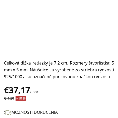
Celková dĺžka retiazky je 7,2 cm. Rozmery štvorlístka: 5
mm x 5 mm. Náušnice sú vyrobené zo striebra rýdzosti
925/1000 a sú označené puncovnou značkou rýdzosti.
€37,17
/ pár
Jednotková
€41,30
–10 %
cena:
MOŽNOSTI DORUČENIA