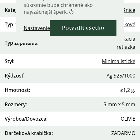
súkromie bude chránené ako
Kategória
:
Náušnice
najvzácnejší šperk. 💍
Typ náušníc
:
Visiace
,
Retiazkové
Nastavenie
Potvrdiť všetko
Prevliekacia
Typ zapínania
:
retiazka
Styl
:
Minimalistické
Rýdzosť
:
Ag 925/1000
Hmotnosť
:
≤1,2 g.
Rozmery
:
5 mm x 5 mm
Výrobca/Dovozca
:
OLIVIE
Darčeková krabička
:
ZADARMO