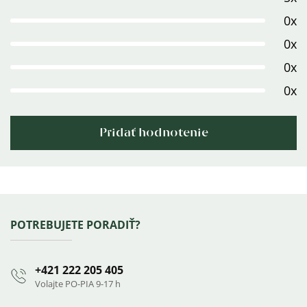
5,0
0x
z
0x
5
0x
hviezdičiek.
0x
Pridať hodnotenie
Výpis
hodnotení
Zápätie
POTREBUJETE PORADIŤ?
+421 222 205 405
Volajte PO-PIA 9-17 h