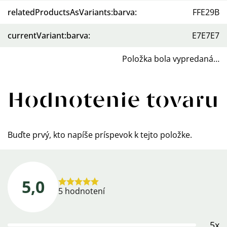
relatedProductsAsVariants:barva
:
FFE29B
currentVariant:barva
:
E7E7E7
Položka bola vypredaná…
Hodnotenie tovaru
Buďte prvý, kto napíše príspevok k tejto položke.
5,0
Priemerné
5 hodnotení
hodnotenie
produktu
5x
je