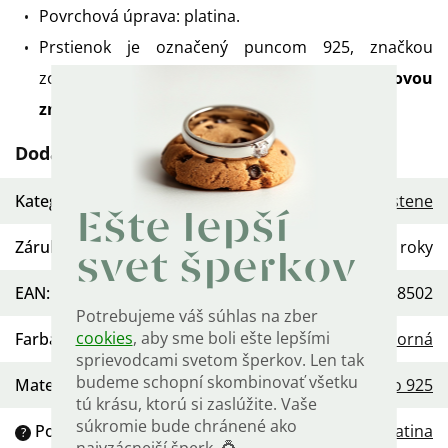
Povrchová úprava: platina.
Prstienok je označený puncom 925, značkou
zodpovednosti MOL aj
štátnou puncovou
značkou
.
Dodatočné parametre
Kategória
:
Dámske strieborné prstene
Ešte lepší
Záruka
:
2 roky
svet šperkov
EAN
:
568754458502
Potrebujeme váš súhlas na zber
cookies
, aby sme boli ešte lepšími
Farba
:
Strieborná
sprievodcami svetom šperkov. Len tak
budeme schopní skombinovať všetku
Materiál
:
Striebro 925
tú krásu, ktorú si zaslúžite. Vaše
súkromie bude chránené ako
Povrchová úprava
:
Platina
?