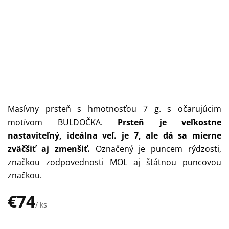
Masívny prsteň s hmotnosťou 7 g. s očarujúcim
motívom BULDOČKA.
Prsteň je veľkostne
nastaviteľný, ideálna veľ. je 7, ale dá sa mierne
zväčšiť aj zmenšiť.
Označený je puncem rýdzosti,
značkou zodpovednosti MOL aj štátnou puncovou
značkou.
€74
/ ks
Jednotková
cena: