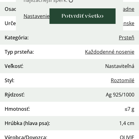
najvzácnejší šperk. 💍
Osadenie
:
Žiadne
Nastavenie
Potvrdiť všetko
Určenie
:
Dámske
,
Pánske
Kategória
:
Prsteň
Typ prsteňa
:
Každodenné nosenie
Veľkosť
:
Nastaviteľná
Styl
:
Roztomilé
Rýdzosť
:
Ag 925/1000
Hmotnosť
:
≤7 g
Hrúbka (hlava psa)
:
1,4 cm
Výrobca/Dovozca
:
OLIVIE