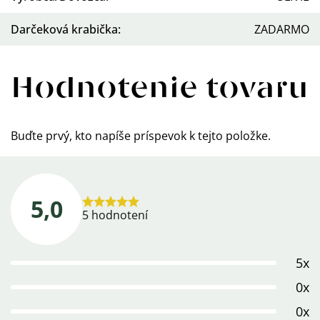
Darčeková krabička
:
ZADARMO
Hodnotenie tovaru
Buďte prvý, kto napíše príspevok k tejto položke.
5,0
Priemerné
5 hodnotení
hodnotenie
produktu
5x
je
5,0
0x
z
0x