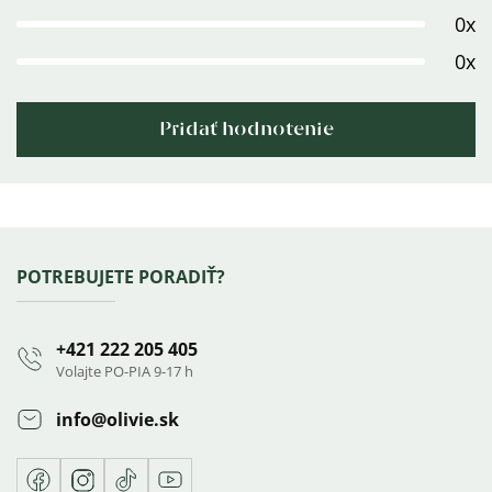
5
0x
hviezdičiek.
0x
Pridať hodnotenie
Výpis
hodnotení
Zápätie
POTREBUJETE PORADIŤ?
+421 222 205 405
Volajte PO-PIA 9-17 h
info
@
olivie.sk
Facebook
Instagram
TikTok
Youtube