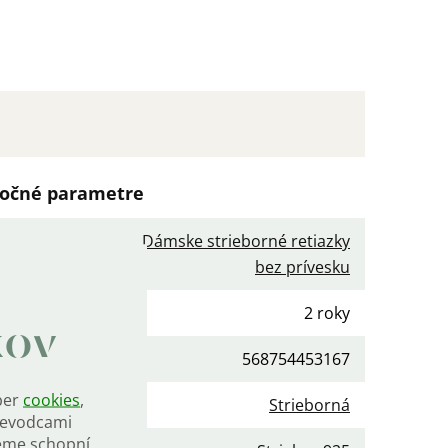
očné parametre
Dámske strieborné retiazky
gória
:
bez prívesku
ka
:
2 roky
kov
568754453167
ber
cookies
,
a
:
Strieborná
rievodcami
eme schopní