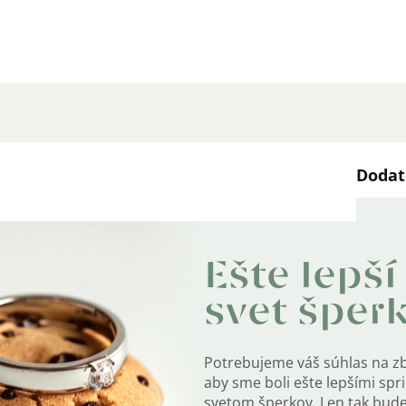
Dodat
Kate
je označená puncom rýdzosti.
Ešte lepší
Záru
svet šper
EAN
:
Potrebujeme váš súhlas na z
Farb
aby sme boli ešte lepšími sp
svetom šperkov. Len tak bud