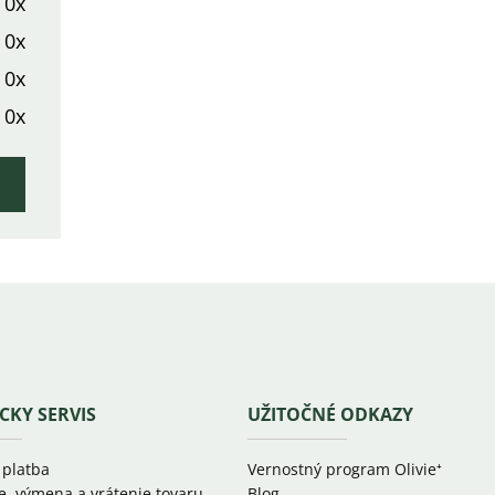
0x
0x
0x
0x
CKY SERVIS
UŽITOČNÉ ODKAZY
 platba
Vernostný program Olivie⁺
e, výmena a vrátenie tovaru
Blog