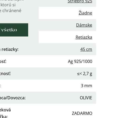
iál
:
Striebro 925
ktorú si
de chránené
enie
:
Žiadne
nie
:
Dámske
ť všetko
gória
:
Retiazka
 retiazky
:
45 cm
osť
:
Ag 925/1000
nosť
:
≤< 2,7 g
:
3 mm
bca/Dovozca
:
OLIVIE
eková
ZADARMO
ička
: