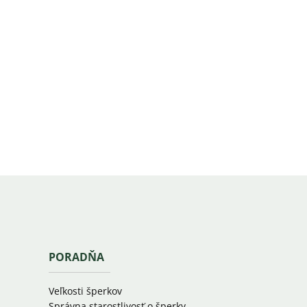
PORADŇA
Veľkosti šperkov
Správna starostlivosť o šperky