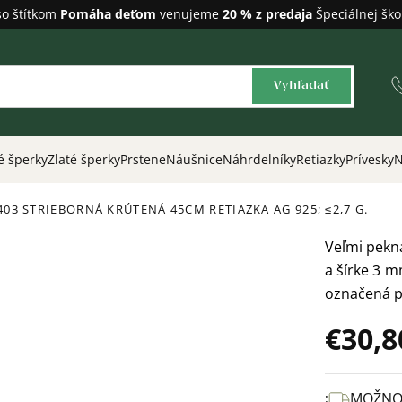
so štítkom
Pomáha deťom
venujeme
20 % z predaja
Špeciálnej ško
Vyhľadať
é šperky
Zlaté šperky
Prstene
Náušnice
Náhrdelníky
Retiazky
Prívesky
N
403 STRIEBORNÁ KRÚTENÁ 45CM RETIAZKA
AG 925; ≤2,7 G.
Veľmi pekn
a šírke 3 m
označená p
€30,8
Jednotková
cena:
MOŽNO