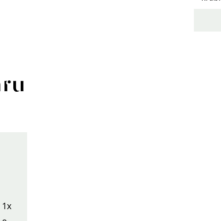
aru
1x