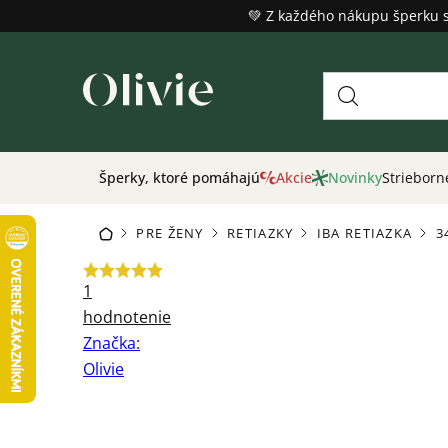
Prejsť
💚 Z každého nákupu šperku 
na
obsah
Šperky, ktoré pomáhajú
Akcie
Novinky
Strieborn
PRE ŽENY
RETIAZKY
IBA RETIAZKA
3
DOMOV
/
/
/
/
Priemerné
1
hodnotenie
hodnotenie
produktu
Značka:
je
Olivie
5,0
z
5