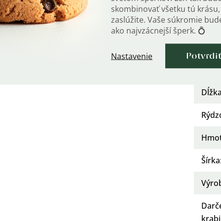
Mater
skombinovať všetku tú krásu, 
zaslúžite. Vaše súkromie bu
Osad
ako najvzácnejší šperk. 💍
Urče
Nastavenie
Potvrdi
Kate
Dĺžka
Rýdz
Hmot
Šírka
Výro
Darč
krab