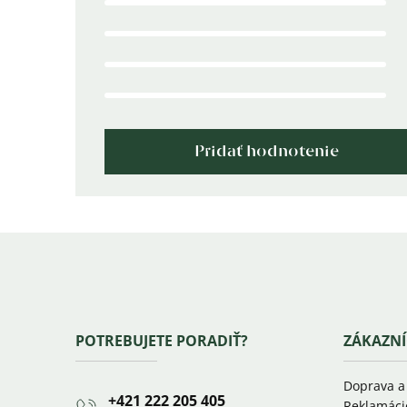
z
5
hviezdičiek.
Pridať hodnotenie
Zápätie
POTREBUJETE PORADIŤ?
ZÁKAZNÍ
Doprava a
+421 222 205 405
Reklamáci