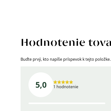
Výpis
hodnotení
Hodnotenie tov
Buďte prvý, kto napíše príspevok k tejto položke.
5,0
Priemerné
1 hodnotenie
hodnotenie
produktu
je
5,0