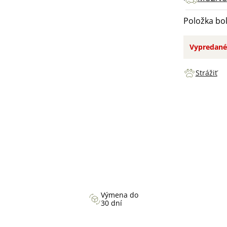
Položka bo
Vypredané
Strážiť
Výmena do
30 dní