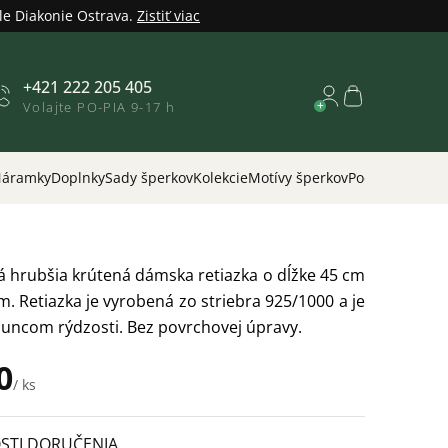
le Diakonie Ostrava.
Zistiť viac
+421 222 205 405
Nákupný
Volajte PO-PIA 9-17 h
košík
áramky
Doplnky
Sady šperkov
Kolekcie
Motívy šperkov
Podľa príležitos
á hrubšia krútená dámska retiazka o dĺžke 45 cm
m. Retiazka je vyrobená zo striebra 925/1000 a je
uncom rýdzosti. Bez povrchovej úpravy.
0
/ ks
STI DORUČENIA