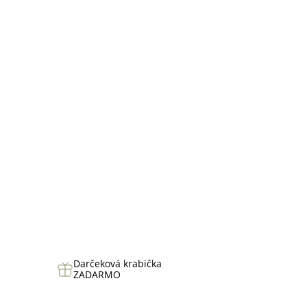
hviezdičiek.
Darčeková krabička
ZADARMO