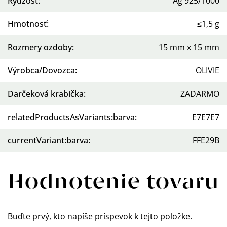
Rýdzosť
:
Ag 925/1000
Hmotnosť
:
≤1,5 g
Rozmery ozdoby
:
15 mm x 15 mm
Výrobca/Dovozca
:
OLIVIE
Darčeková krabička
:
ZADARMO
relatedProductsAsVariants:barva
:
E7E7E7
currentVariant:barva
:
FFE29B
Hodnotenie tovaru
Buďte prvý, kto napíše príspevok k tejto položke.