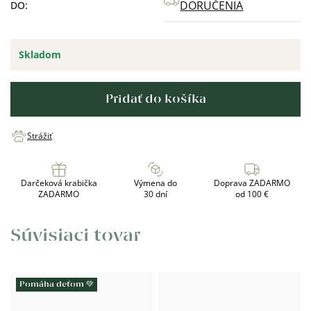
DORUČENIA
DO:
Skladom
Pridať do košíka
Strážiť
Darčeková krabička
Výmena do
Doprava ZADARMO
ZADARMO
30 dní
od 100 €
Súvisiaci tovar
Pomáha deťom 💚