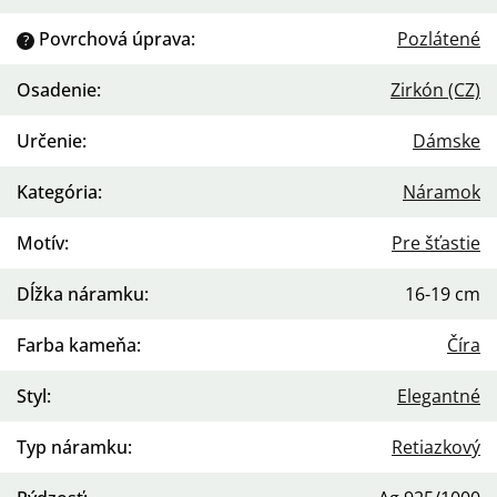
Povrchová úprava
:
Pozlátené
?
Osadenie
:
Zirkón (CZ)
Určenie
:
Dámske
Kategória
:
Náramok
Motív
:
Pre šťastie
Dĺžka náramku
:
16-19 cm
Farba kameňa
:
Číra
Styl
:
Elegantné
Typ náramku
:
Retiazkový