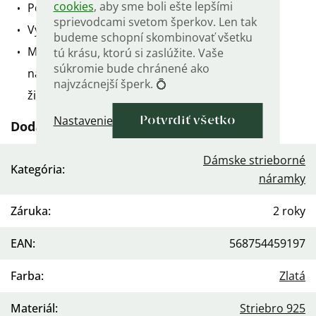
cookies
, aby sme boli ešte lepšími
Pozlátený 14K žltým zlatom.
sprievodcami svetom šperkov. Len tak
Vyrobený zo striebra rýdzosti
budeme schopní skombinovať všetku
Microsetting - zirkóny sú uložené čo možno
tú krásu, ktorú si zaslúžite. Vaše
súkromie bude chránené ako
najbližšie k sebe, čo vytvára úžasný vzhľad a
najvzácnejší šperk. 💍
žiarivosť.
Nastavenie
Potvrdiť všetko
Dodatočné parametre
Dámske strieborné
Kategória
:
náramky
Záruka
:
2 roky
EAN
:
568754459197
Farba
:
Zlatá
Materiál
:
Striebro 925