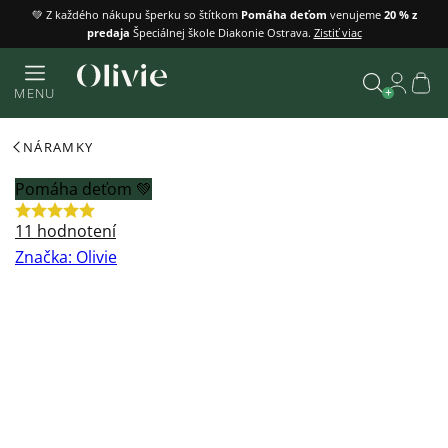
Prejsť
💚 Z každého nákupu šperku so štítkom
Pomáha deťom
venujeme
20 % z
predaja
Špeciálnej škole Diakonie Ostrava.
Zistiť viac
na
obsah
Náku
MENU
košík
Vyhľadať
NÁRAMKY
Pomáha deťom 💚
Priemerné
11 hodnotení
hodnotenie
Značka:
Olivie
produktu
je
5,0
z
5
hviezdičiek.