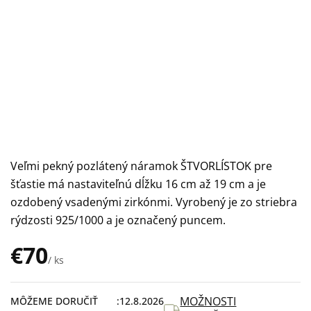
Veľmi pekný pozlátený náramok ŠTVORLÍSTOK pre
šťastie má nastaviteľnú dĺžku 16 cm až 19 cm a je
ozdobený vsadenými zirkónmi. Vyrobený je zo striebra
rýdzosti 925/1000 a je označený puncem.
€70
/ ks
Jednotková
cena:
MOŽNOSTI
MÔŽEME DORUČIŤ
12.8.2026