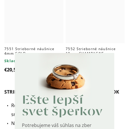
7551 Strieborné náušnice
7552 Strieborné náušnice
4mm GOLD
10mm CHAMPAGNE
Skladom
Skladom
€20,50
€32
STRIEBORNÝ POZLÁTENÝ NÁRAMOK ŠTVORLÍSTOK
Ešte lepší
Retiazkový strieborný náramok s motívom
svet šperkov
srdiečkového štvorlístka s čírymi zirkónmi.
Nastaviteľná dĺžka od 16 cm do 19 cm.
Potrebujeme váš súhlas na zber