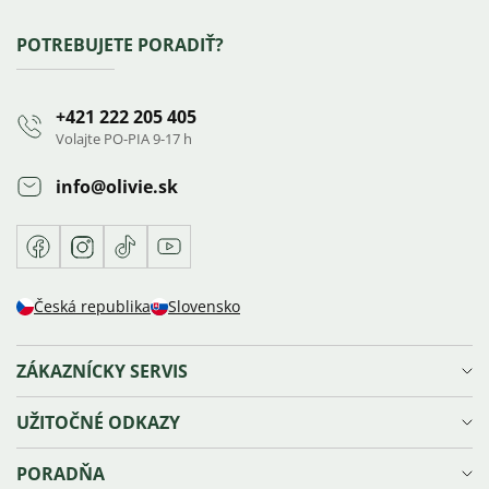
hodnotení
Zápätie
POTREBUJETE PORADIŤ?
+421 222 205 405
Volajte PO-PIA 9-17 h
info
@
olivie.sk
Facebook
Instagram
TikTok
Youtube
Česká republika
Slovensko
ZÁKAZNÍCKY SERVIS
Doprava a platba
UŽITOČNÉ ODKAZY
Reklamácie, výmena a vrátenie tovaru
Ochrana osobných údajov
Vernostný program Olivie⁺
PORADŇA
Obchodné podmienky
Blog