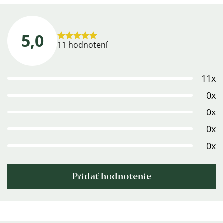
5,0
Priemerné
11 hodnotení
hodnotenie
produktu
11x
je
5,0
0x
z
0x
5
0x
hviezdičiek.
0x
Pridať hodnotenie
Výpis