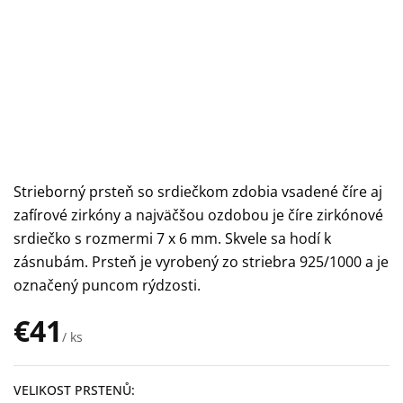
Strieborný prsteň so srdiečkom zdobia vsadené číre aj
zafírové zirkóny a najväčšou ozdobou je číre zirkónové
srdiečko s rozmermi 7 x 6 mm. Skvele sa hodí k
zásnubám. Prsteň je vyrobený zo striebra 925/1000 a je
označený puncom rýdzosti.
€41
/ ks
Jednotková
cena:
VELIKOST PRSTENŮ