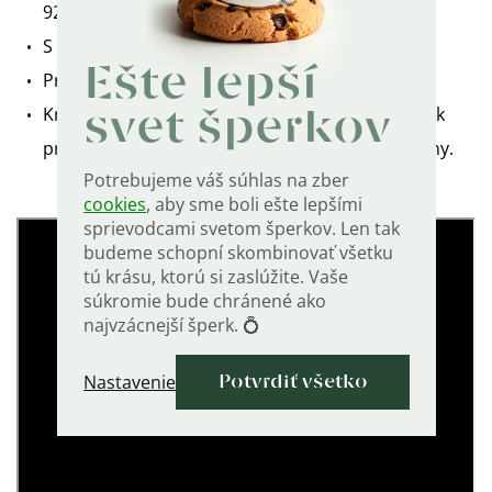
925/1000.
S čírymi a zafírovými zirkónmi.
Ešte lepší
Prstienok je označený puncom 925.
Krásne detailné spracovanie! Vhodný ako darček
svet šperkov
pre ženu na Valentína, Vianoce alebo narodeniny.
Potrebujeme váš súhlas na zber
cookies
, aby sme boli ešte lepšími
sprievodcami svetom šperkov. Len tak
budeme schopní skombinovať všetku
tú krásu, ktorú si zaslúžite. Vaše
súkromie bude chránené ako
najvzácnejší šperk. 💍
Nastavenie
Potvrdiť všetko