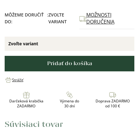
MOŽNOSTI
MÔŽEME DORUČIŤ
ZVOĽTE
DORUČENIA
DO:
VARIANT
Zvoľte variant
Pridať do košíka
Strážiť
Darčeková krabička
Výmena do
Doprava ZADARMO
ZADARMO
30 dní
od 100 €
Súvisiaci tovar