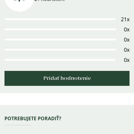
hodnotenie
produktu
21x
je
5,0
0x
z
0x
5
0x
hviezdičiek.
0x
Pridať hodnotenie
Výpis
hodnotení
Zápätie
POTREBUJETE PORADIŤ?