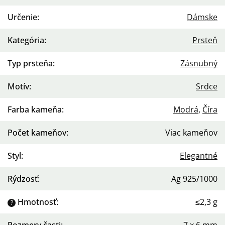
Určenie
:
Dámske
Kategória
:
Prsteň
Typ prsteňa
:
Zásnubný
Motív
:
Srdce
Farba kameňa
:
Modrá
,
Číra
Počet kameňov
:
Viac kameňov
Styl
:
Elegantné
Rýdzosť
:
Ag 925/1000
Hmotnosť
:
≤2,3 g
?