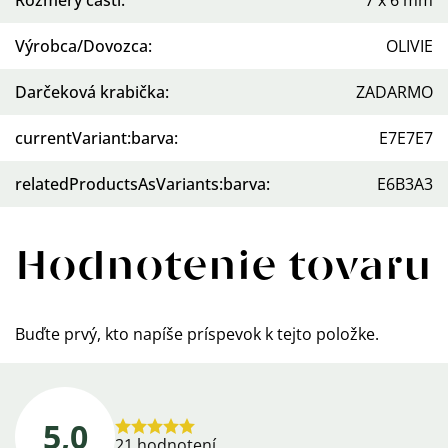
Rozmery časti
:
7 x 6 mm
Výrobca/Dovozca
:
OLIVIE
Darčeková krabička
:
ZADARMO
currentVariant:barva
:
E7E7E7
relatedProductsAsVariants:barva
:
E6B3A3
Hodnotenie tovaru
Buďte prvý, kto napíše príspevok k tejto položke.
5,0
Priemerné
21 hodnotení