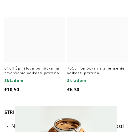
6104 Špirálová pomôcka na
7653 Pomôcka na zmenšenie
zmenšenie veľkosti prsteňa
veľkosti prsteňa
Skladom
Skladom
€10,50
€6,30
STRIEBORNÝ PRSTEŇ SO SRDIEČKOM
Nádherný prsteň z rhodiovaného striebra rýdzosti