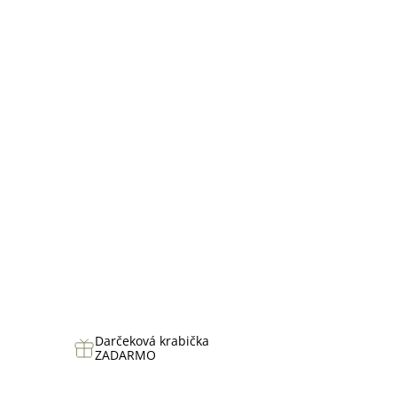
hviezdičiek.
Darčeková krabička
ZADARMO