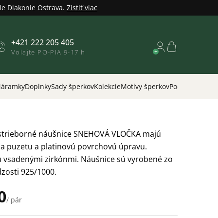
le Diakonie Ostrava.
Zistiť viac
+421 222 205 405
Nákupný
Volajte PO-PIA 9-17 h
košík
áramky
Doplnky
Sady šperkov
Kolekcie
Motívy šperkov
Podľa príležitos
strieborné náušnice SNEHOVÁ VLOČKA majú
na puzetu a platinovú povrchovú úpravu.
 vsadenými zirkónmi. Náušnice sú vyrobené zo
dzosti 925/1000.
0
/ pár