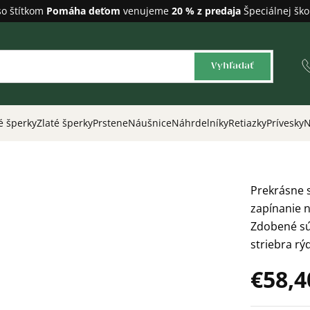
so štítkom
Pomáha deťom
venujeme
20 % z predaja
Špeciálnej ško
Vyhľadať
é šperky
Zlaté šperky
Prstene
Náušnice
Náhrdelníky
Retiazky
Prívesky
N
Prekrásne 
zapínanie 
Zdobené sú
striebra rý
€58,4
Jednotková
cena: