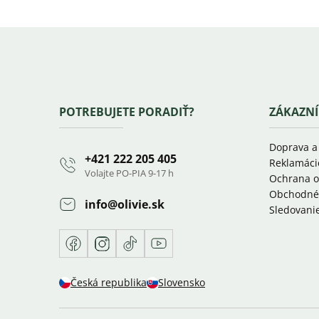
Zápätie
POTREBUJETE PORADIŤ?
ZÁKAZNÍ
Doprava a
+421 222 205 405
Reklamáci
Volajte PO-PIA 9-17 h
Ochrana o
Obchodné
info
@
olivie.sk
Sledovanie
Facebook
Instagram
TikTok
Youtube
Česká republika
Slovensko