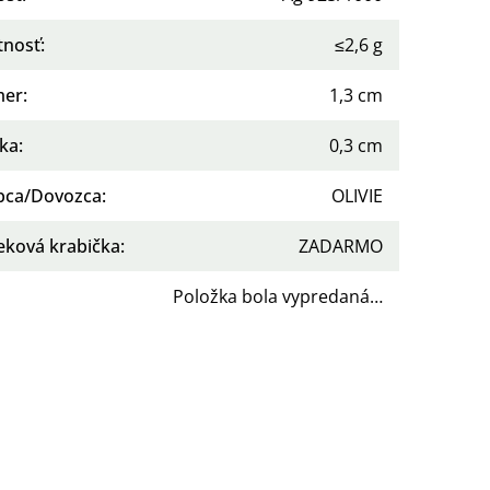
nosť
:
≤2,6 g
mer
:
1,3 cm
ka
:
0,3 cm
bca/Dovozca
:
OLIVIE
eková krabička
:
ZADARMO
Položka bola vypredaná…