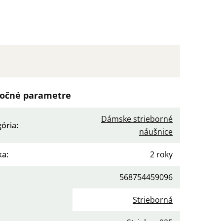
očné parametre
Dámske strieborné
gória
:
náušnice
ka
:
2 roky
568754459096
a
:
Strieborná