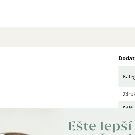
Dodat
Kate
Záru
EAN
:
Farb
Ešte lepší