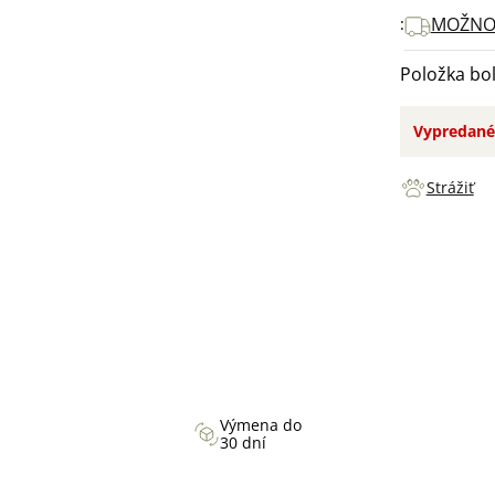
MOŽNO
Položka bo
Vypredané
Strážiť
Výmena do
30 dní