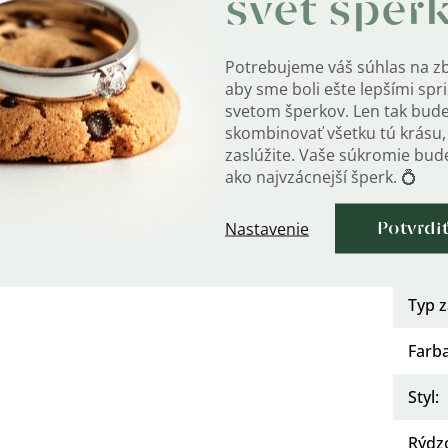
svet šper
Mater
Po
?
Potrebujeme váš súhlas na z
úpra
aby sme boli ešte lepšími sp
svetom šperkov. Len tak bud
Osad
skombinovať všetku tú krásu, 
zaslúžite. Vaše súkromie bu
Urče
ako najvzácnejší šperk. 💍
Kate
Nastavenie
Potvrdi
Typ 
Typ z
Farb
Styl
:
Rýdz