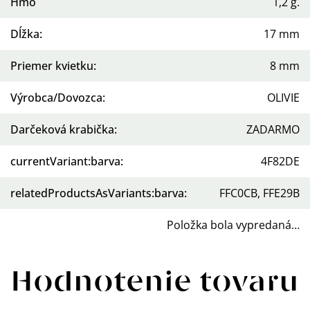
Hmotnosť
:
≤1,2 g.
Dĺžka
:
17 mm
Priemer kvietku
:
8 mm
Výrobca/Dovozca
:
OLIVIE
Darčeková krabička
:
ZADARMO
currentVariant:barva
:
4F82DE
relatedProductsAsVariants:barva
:
FFC0CB, FFE29B
Položka bola vypredaná…
Hodnotenie tovaru