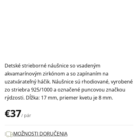
Detské strieborné náušnice so vsadeným
akvamarínovým zirkónom a so zapínaním na
uzatvárateľný háčik. Náušnice sú rhodiované, vyrobené
zo striebra 925/1000 a označené puncovou značkou
rýdzosti. Dĺžka: 17 mm, priemer kvetu je 8 mm.
€37
/ pár
Jednotková
cena:
MOŽNOSTI DORUČENIA