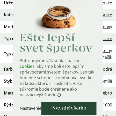
Určenie
:
Detské
Kategória
:
Náušnice
Motív
:
Kvetinový
Ešte lepší
Typ náušníc
:
Visiace
svet šperkov
Uzatvárateľný
Typ zapínania
:
háčik
Potrebujeme váš súhlas na zber
cookies
, aby sme boli ešte lepšími
Farba kameňa
:
Modrá
sprievodcami svetom šperkov. Len tak
budeme schopní skombinovať všetku
Styl
:
Roztomilé
tú krásu, ktorú si zaslúžite. Vaše
súkromie bude chránené ako
Materiál
:
striebro
najvzácnejší šperk. 💍
Rýdzosť
:
Ag 925/1000
Nastavenie
Potvrdiť všetko