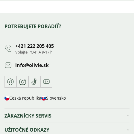
Výpis
hodnotení
Zápätie
POTREBUJETE PORADIŤ?
+421 222 205 405
Volajte PO-PIA 9-17 h
info
@
olivie.sk
Facebook
Instagram
TikTok
Youtube
Česká republika
Slovensko
ZÁKAZNÍCKY SERVIS
Doprava a platba
UŽITOČNÉ ODKAZY
Reklamácie, výmena a vrátenie tovaru