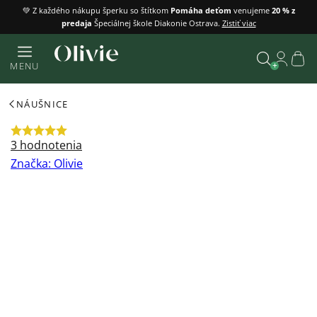
Prejsť
💚 Z každého nákupu šperku so štítkom
Pomáha deťom
venujeme
20 % z
predaja
Špeciálnej škole Diakonie Ostrava.
Zistiť viac
na
obsah
Náku
MENU
košík
Vyhľadať
NÁUŠNICE
Priemerné
3 hodnotenia
hodnotenie
Značka:
Olivie
produktu
je
5,0
z
5
hviezdičiek.