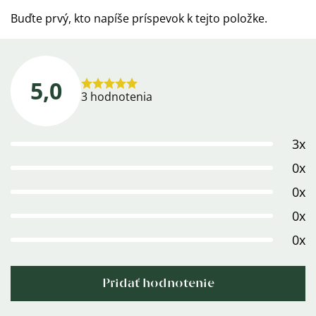
Buďte prvý, kto napíše príspevok k tejto položke.
5,0
Priemerné
3 hodnotenia
hodnotenie
produktu
3x
je
5,0
0x
z
0x
5
0x
hviezdičiek.
0x
Pridať hodnotenie