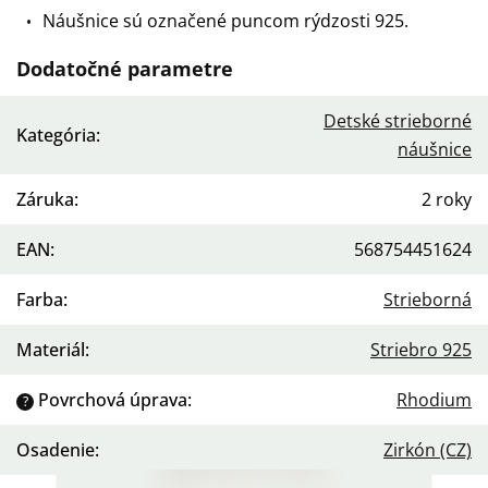
Náušnice sú označené puncom rýdzosti 925.
Dodatočné parametre
Detské strieborné
Kategória
:
náušnice
Záruka
:
2 roky
EAN
:
568754451624
Farba
:
Strieborná
Materiál
:
Striebro 925
Povrchová úprava
:
Rhodium
?
Osadenie
:
Zirkón (CZ)