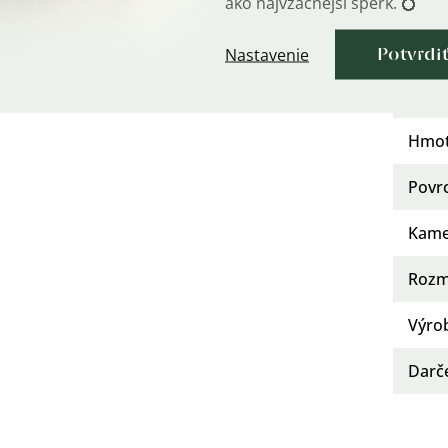
ako najvzácnejší šperk. 💍
Styl
:
Mater
Nastavenie
Potvrdi
Rýdz
Hmot
Povr
Kam
Rozm
Výro
Darč