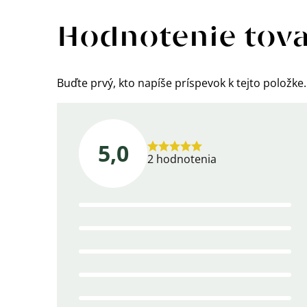
Výpis
hodnotení
Hodnotenie tov
Buďte prvý, kto napíše príspevok k tejto položke.
5,0
Priemerné
2 hodnotenia
hodnotenie
produktu
je
5,0
z
5
hviezdičiek.