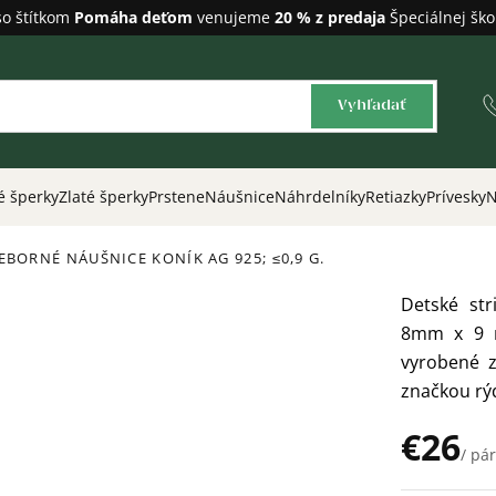
so štítkom
Pomáha deťom
venujeme
20 % z predaja
Špeciálnej ško
Vyhľadať
é šperky
Zlaté šperky
Prstene
Náušnice
Náhrdelníky
Retiazky
Prívesky
N
RIEBORNÉ NÁUŠNICE KONÍK
AG 925; ≤0,9 G.
Detské st
8mm x 9 m
vyrobené 
značkou rýd
€26
/ pár
Jednotková
cena: