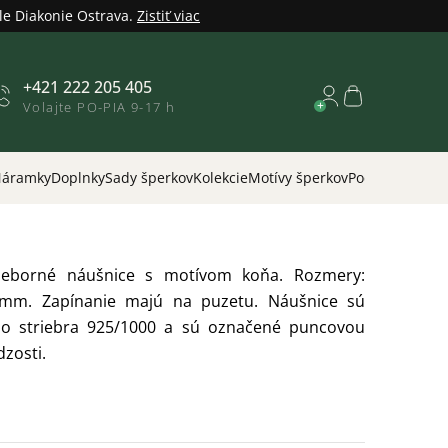
le Diakonie Ostrava.
Zistiť viac
+421 222 205 405
Nákupný
Volajte PO-PIA 9-17 h
košík
áramky
Doplnky
Sady šperkov
Kolekcie
Motívy šperkov
Podľa príležitos
rieborné náušnice s motívom koňa. Rozmery:
m. Zapínanie majú na puzetu. Náušnice sú
zo striebra 925/1000 a sú označené puncovou
zosti.