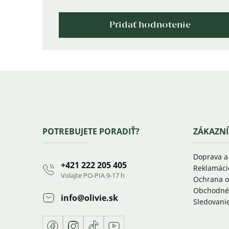
Pridať hodnotenie
Zápätie
POTREBUJETE PORADIŤ?
ZÁKAZNÍ
Doprava a
+421 222 205 405
Reklamáci
Volajte PO-PIA 9-17 h
Ochrana o
Obchodné
info
@
olivie.sk
Sledovanie