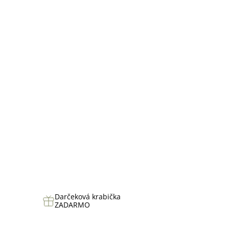
hviezdičiek.
Darčeková krabička
ZADARMO