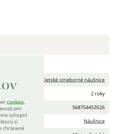
očné parametre
gória
:
Detské strieborné náušnice
kov
ka
:
2 roky
ber
cookies
,
568754453526
rievodcami
eme schopní
gória
:
Náušnice
ktorú si
de chránené