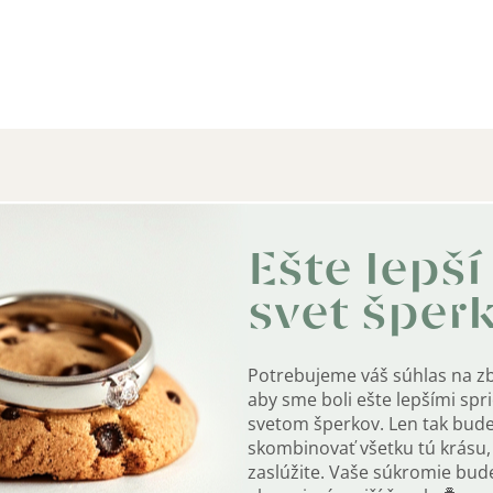
Dodat
Ešte lepší
Kate
svet šper
Záru
Potrebujeme váš súhlas na z
EAN
:
aby sme boli ešte lepšími sp
svetom šperkov. Len tak bud
Kate
skombinovať všetku tú krásu, 
zaslúžite. Vaše súkromie bu