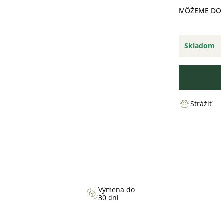
MÔŽEME DOR
Skladom
Strážiť
Výmena do
30 dní