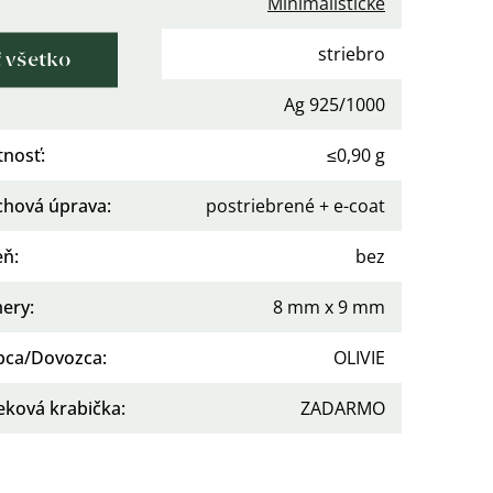
Minimalistické
iál
:
striebro
ť všetko
osť
:
Ag 925/1000
nosť
:
≤0,90 g
chová úprava
:
postriebrené + e-coat
eň
:
bez
ery
:
8 mm x 9 mm
bca/Dovozca
:
OLIVIE
eková krabička
:
ZADARMO