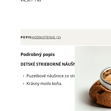
€4,30 / 1 ks
cena:
POPIS
HODNOTENIE (2)
Podrobný popis
DETSKÉ STRIEBORNÉ NÁUŠNICE KONÍK
Puzetkové náušnice zo striebra 925/1000.
Krásny motív koňa.