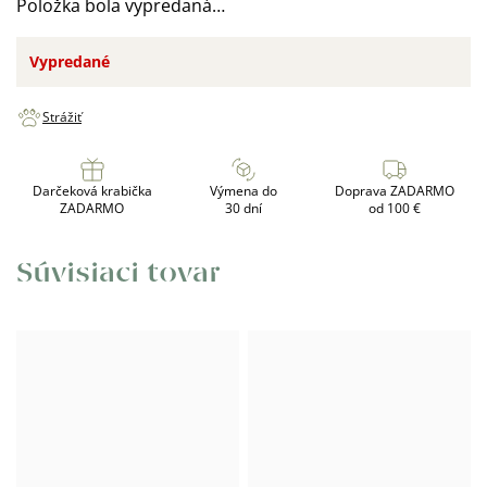
Položka bola vypredaná…
Vypredané
Strážiť
Darčeková krabička
Výmena do
Doprava ZADARMO
ZADARMO
30 dní
od 100 €
Súvisiaci tovar