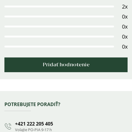
2x
je
5,0
0x
z
0x
5
0x
hviezdičiek.
0x
Pridať hodnotenie
Výpis
hodnotení
Zápätie
POTREBUJETE PORADIŤ?
+421 222 205 405
Volajte PO-PIA 9-17 h