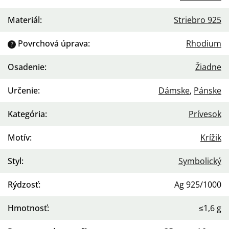
Materiál
:
Striebro 925
Povrchová úprava
:
Rhodium
?
Osadenie
:
Žiadne
Určenie
:
Dámske
,
Pánske
Kategória
:
Prívesok
Motív
:
Krížik
Styl
:
Symbolický
Rýdzosť
:
Ag 925/1000
Hmotnosť
:
≤1,6 g