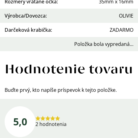
Rozmery vrátane očka
:
35mm x 16mm
Výrobca/Dovozca
:
OLIVIE
Darčeková krabička
:
ZADARMO
Položka bola vypredaná…
Hodnotenie tovaru
Buďte prvý, kto napíše príspevok k tejto položke.
5,0
Priemerné
2 hodnotenia
hodnotenie
produktu