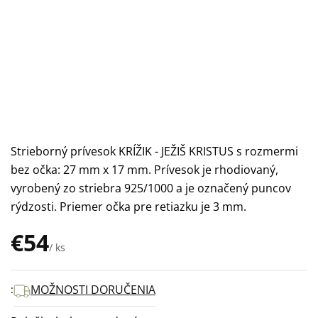
Strieborný prívesok KRÍŽIK - JEŽIŠ KRISTUS s rozmermi
bez očka: 27 mm x 17 mm. Prívesok je rhodiovaný,
vyrobený zo striebra 925/1000 a je označený puncov
rýdzosti. Priemer očka pre retiazku je 3 mm.
€54
/ ks
Jednotková
cena:
MOŽNOSTI DORUČENIA