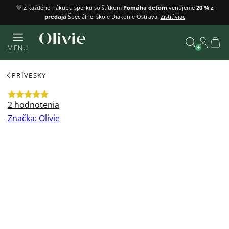
Prejsť
💚 Z každého nákupu šperku so štítkom
Pomáha deťom
venujeme
20 % z
predaja
Špeciálnej škole Diakonie Ostrava.
Zistiť viac
na
obsah
Náku
MENU
košík
Vyhľadať
PRÍVESKY
Priemerné
2 hodnotenia
hodnotenie
Značka:
Olivie
produktu
je
5,0
z
5
hviezdičiek.