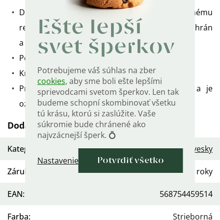
Diamantový rez - vďaka extrémne presnému
Ešte lepší
rezaniu povrchu sa odráža svetlo odrezaných hrán
a vytvára lesklé odrazy.
svet šperkov
Povrchová úprava: ródium.
Potrebujeme váš súhlas na zber
Krížik znamená lásku, vieru, nádej a život večný.
cookies
, aby sme boli ešte lepšími
Prívesok je vyrobený zo striebra 925/1000 a je
sprievodcami svetom šperkov. Len tak
budeme schopní skombinovať všetku
označený puncem rýdzosti.
tú krásu, ktorú si zaslúžite. Vaše
súkromie bude chránené ako
Dodatočné parametre
najvzácnejší šperk. 💍
Kategória
:
Dámske strieborné prívesky
Nastavenie
Potvrdiť všetko
Záruka
:
2 roky
EAN
:
568754459514
Farba
:
Strieborná