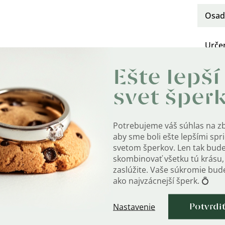
Osad
Urče
Ešte lepší
Kate
svet šper
Motí
Farb
Potrebujeme váš súhlas na z
aby sme boli ešte lepšími sp
Styl
:
svetom šperkov. Len tak bud
skombinovať všetku tú krásu, 
Rýdz
zaslúžite. Vaše súkromie bu
ako najvzácnejší šperk. 💍
Hmot
Nastavenie
Potvrdi
Rozm