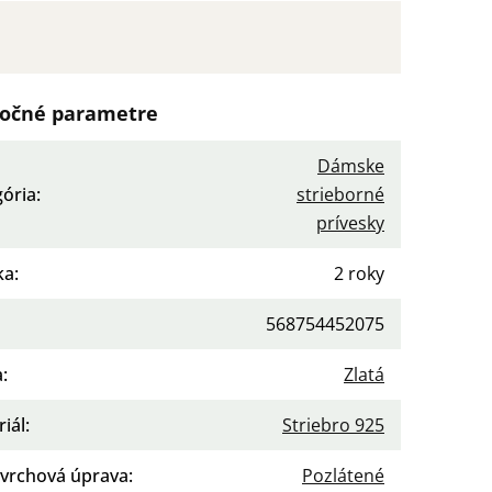
očné parametre
Dámske
gória
:
strieborné
prívesky
ka
:
2 roky
568754452075
a
:
Zlatá
iál
:
Striebro 925
vrchová úprava
:
Pozlátené