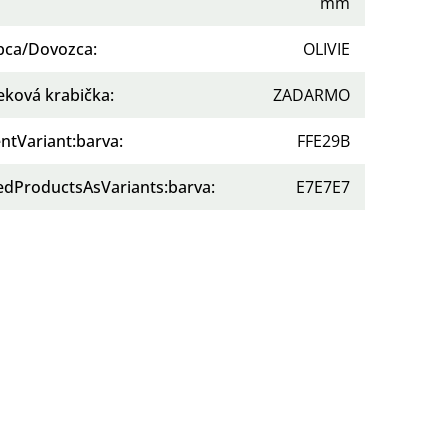
mm
bca/Dovozca
:
OLIVIE
eková krabička
:
ZADARMO
ntVariant:barva
:
FFE29B
tedProductsAsVariants:barva
:
E7E7E7