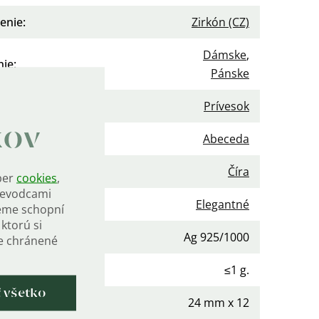
enie
:
Zirkón (CZ)
Dámske
,
nie
:
Pánske
gória
:
Prívesok
kov
v
:
Abeceda
a kameňa
:
Číra
ber
cookies
,
rievodcami
Elegantné
eme schopní
ktorú si
osť
:
Ag 925/1000
de chránené
nosť
:
≤1 g.
ť všetko
24 mm x 12
ery vrátane očka
: