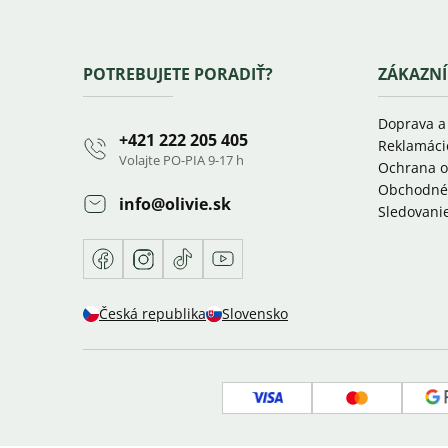
Zápätie
POTREBUJETE PORADIŤ?
ZÁKAZNÍ
Doprava a
+421 222 205 405
Reklamáci
Volajte PO-PIA 9-17 h
Ochrana o
Obchodné
info
@
olivie.sk
Sledovanie
Facebook
Instagram
TikTok
Youtube
Česká republika
Slovensko
Visa
Mastercar