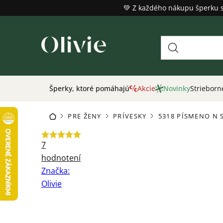
Prejsť
💚 Z každého nákupu šperku 
na
obsah
Šperky, ktoré pomáhajú
Akcie
Novinky
Strieborn
PRE ŽENY
PRÍVESKY
5318 PÍSMENO N 
DOMOV
/
/
/
Priemerné
7
hodnotenie
hodnotení
produktu
Značka:
je
Olivie
5,0
z
5