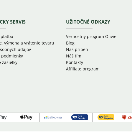
CKY SERVIS
UŽITOČNÉ ODKAZY
 platba
Vernostný program Olivie⁺
e, výmena a vrátenie tovaru
Blog
sobných údajov
Náš príbeh
 podmienky
Náš tím
 zásielky
Kontakty
Affiliate program
d
Google
Apple
Balíkovňa
Slovenská
Slovenská
pay
pay
pošta
pošta