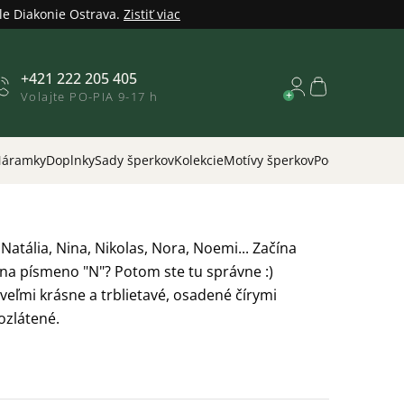
le Diakonie Ostrava.
Zistiť viac
+421 222 205 405
Nákupný
Volajte PO-PIA 9-17 h
košík
áramky
Doplnky
Sady šperkov
Kolekcie
Motívy šperkov
Podľa príležitos
 Natália, Nina, Nikolas, Nora, Noemi... Začína
na písmeno "N"? Potom ste tu správne :)
veľmi krásne a trblietavé, osadené čírymi
ozlátené.