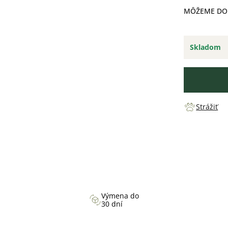
MÔŽEME DOR
Skladom
Strážiť
Výmena do
30 dní