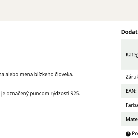
Dodat
Kate
na alebo mena blízkeho človeka.
Záru
EAN
:
a je označený puncom rýdzosti 925.
Farb
Mater
Po
?