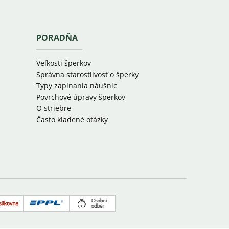
PORADŇA
Veľkosti šperkov
Správna starostlivosť o šperky
Typy zapínania náušníc
Povrchové úpravy šperkov
O striebre
Často kladené otázky
Zásielkovňa
PPL
Osobný
odber