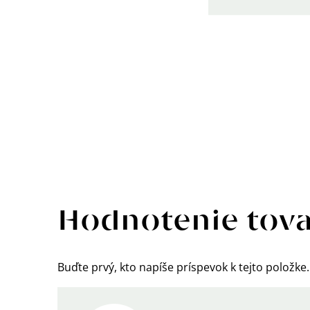
Výpis
hodnotení
Hodnotenie tov
Buďte prvý, kto napíše príspevok k tejto položke.