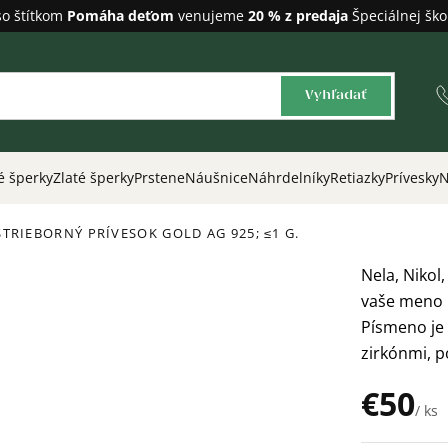
so štítkom
Pomáha deťom
venujeme
20 % z predaja
Špeciálnej ško
Vyhľadať
é šperky
Zlaté šperky
Prstene
Náušnice
Náhrdelníky
Retiazky
Prívesky
N
STRIEBORNÝ PRÍVESOK GOLD
AG 925; ≤1 G.
Nela, Nikol,
vaše meno 
Písmeno je 
zirkónmi, p
€50
/ ks
Jednotková
cena: