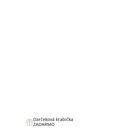
hviezdičiek.
Darčeková krabička
ZADARMO