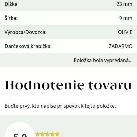
Dĺžka
:
23 mm
Šírka
:
9 mm
Výrobca/Dovozca
:
OLIVIE
Darčeková krabička
:
ZADARMO
Položka bola vypredaná…
Hodnotenie tovaru
Buďte prvý, kto napíše príspevok k tejto položke.