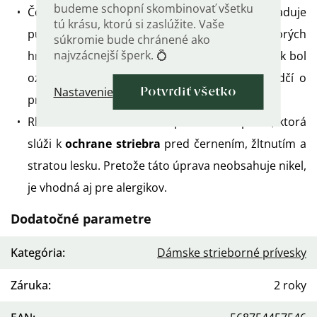
budeme schopní skombinovať všetku
Český zákon o puncovom značení nevyžaduje
tú krásu, ktorú si zaslúžite. Vaše
puncové označenie strieborných šperkov, ktorých
súkromie bude chránené ako
najvzácnejší šperk. 💍
hmotnosť nepresahuje 3,49 g striebra. Prívesok bol
označený výrobnou značkou výrobcu, čo svedčí o
Nastavenie
Potvrdiť všetko
pravosti suroviny použitej na jeho výrobu.
Rhodiované - antioxidačná povrchová úprava, ktorá
slúži k
ochrane striebra
pred černením, žltnutím a
stratou lesku. Pretože táto úprava neobsahuje nikel,
je vhodná aj pre alergikov.
Dodatočné parametre
Kategória
:
Dámske strieborné prívesky
Záruka
:
2 roky