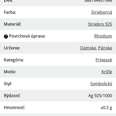
EAN
:
568754457546
Farba
:
Strieborná
Materiál
:
Striebro 925
Povrchová úprava
:
Rhodium
?
Určenie
:
Dámske
,
Pánske
Kategória
:
Prívesok
Motív
:
Krížik
Styl
:
Symbolický
Rýdzosť
:
Ag 925/1000
Hmotnosť
:
≤0,5 g