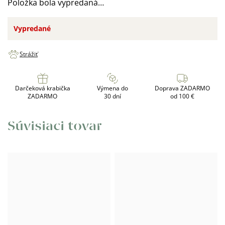
Položka bola vypredaná…
Vypredané
Strážiť
Darčeková krabička
Výmena do
Doprava ZADARMO
ZADARMO
30 dní
od 100 €
Súvisiaci tovar