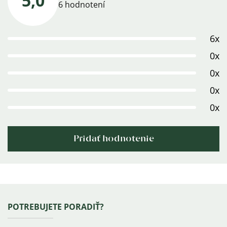
5,0
Priemerné
6 hodnotení
hodnotenie
produktu
6x
je
5,0
0x
z
0x
5
0x
hviezdičiek.
0x
Pridať hodnotenie
Výpis
hodnotení
Zápätie
POTREBUJETE PORADIŤ?