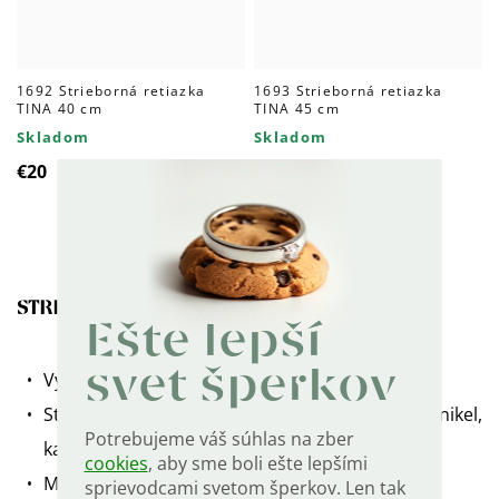
1692 Strieborná retiazka
1693 Strieborná retiazka
TINA 40 cm
TINA 45 cm
Skladom
Skladom
€20
€23
STRIEBORNÝ PRÍVESOK PÁPEŽOV KRÍŽ
Ešte lepší
svet šperkov
Vyrobená v Poľsku.
Striebro rýdzosti 925/1000. Neobsahuje nikel,
Potrebujeme váš súhlas na zber
kadmium ani olovo.
cookies
, aby sme boli ešte lepšími
Malý, tenučký, ale pevný.
sprievodcami svetom šperkov. Len tak