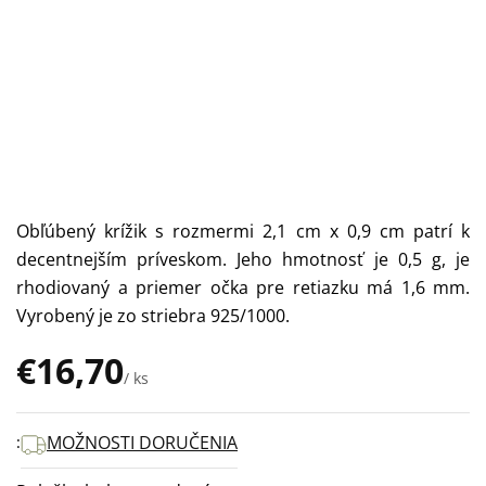
Obľúbený krížik s rozmermi 2,1 cm x 0,9 cm patrí k
decentnejším príveskom. Jeho hmotnosť je 0,5 g, je
rhodiovaný a priemer očka pre retiazku má 1,6 mm.
Vyrobený je zo striebra 925/1000.
€16,70
/ ks
Jednotková
cena:
MOŽNOSTI DORUČENIA