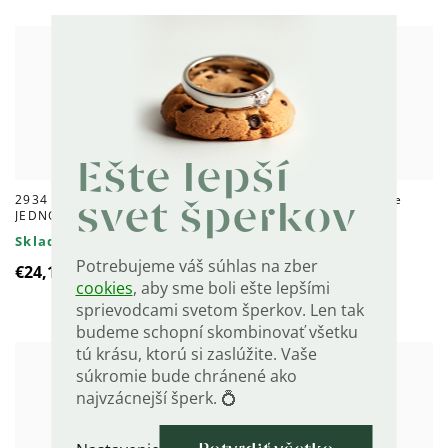
Ešte lepší
2934 Strieborné náušnice
2303 Strieborné náušnice
svet šperkov
JEDNOROŽEC V SRDCI
ZLATÉ SRDCE
Skladom
Skladom
Potrebujeme váš súhlas na zber
€24,10
€25
cookies
, aby sme boli ešte lepšími
sprievodcami svetom šperkov. Len tak
budeme schopní skombinovať všetku
tú krásu, ktorú si zaslúžite. Vaše
súkromie bude chránené ako
najvzácnejší šperk. 💍