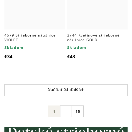
4679 Strieborné náušnice
3744 Kvetinové strieborné
VIOLET
náušnice GOLD
Skladom
Skladom
€34
€43
Ovládacie
Načítať 24 ďalších
prvky
výpisu
Stránkovanie
1
15