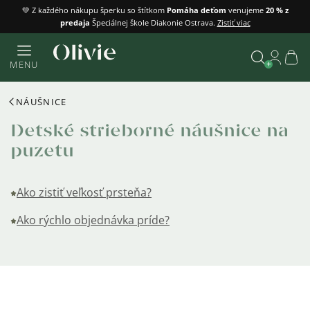
Prejsť
💚 Z každého nákupu šperku so štítkom
Pomáha deťom
venujeme
20 % z
predaja
Špeciálnej škole Diakonie Ostrava.
Zistiť viac
na
obsah
Náku
MENU
košík
Vyhľadať
NÁUŠNICE
Detské strieborné náušnice na
puzetu
Ako zistiť veľkosť prsteňa?
Ako rýchlo objednávka príde?
Výpis