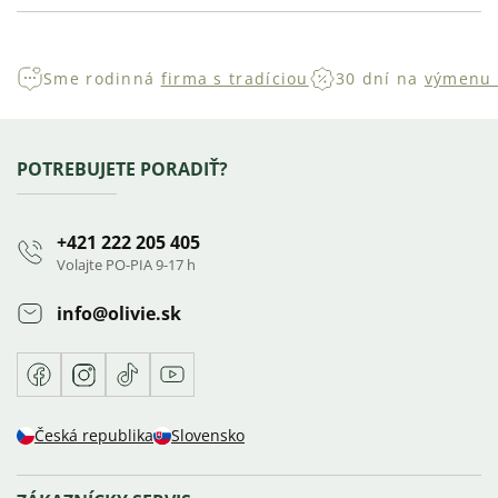
Sme rodinná
firma s tradíciou
30 dní na
výmenu 
Zápätie
POTREBUJETE PORADIŤ?
+421 222 205 405
Volajte PO-PIA 9-17 h
info
@
olivie.sk
Facebook
Instagram
TikTok
Youtube
Česká republika
Slovensko