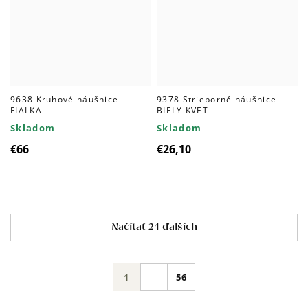
9638 Kruhové náušnice
9378 Strieborné náušnice
FIALKA
BIELY KVET
Skladom
Skladom
€66
€26,10
Ovládacie
Načítať 24 ďalších
prvky
výpisu
Stránkovanie
1
56