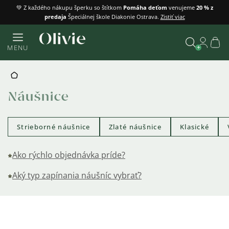
Prejsť
💚 Z každého nákupu šperku so štítkom
Pomáha deťom
venujeme
20 % z
predaja
Špeciálnej škole Diakonie Ostrava.
Zistiť viac
na
obsah
Náku
MENU
košík
Vyhľadať
DOMOV
Náušnice
Strieborné náušnice
Zlaté náušnice
Klasické
Ako rýchlo objednávka príde?
Aký typ zapínania náušníc vybrať?
Výpis