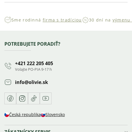
Sme rodinná
firma s tradíciou
30 dní na
výmenu 
Zápätie
POTREBUJETE PORADIŤ?
+421 222 205 405
Volajte PO-PIA 9-17 h
info
@
olivie.sk
Facebook
Instagram
TikTok
Youtube
Česká republika
Slovensko