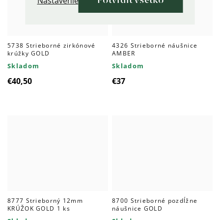
Nastavenie
Potvrdiť všetko
5738 Strieborné zirkónové
4326 Strieborné náušnice
krúžky GOLD
AMBER
Skladom
Skladom
€40,50
€37
8777 Strieborný 12mm
8700 Strieborné pozdĺžne
KRÚŽOK GOLD 1 ks
náušnice GOLD