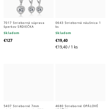
7017 Strieborná súprava
0643 Strieborná náušnica 1
šperkov SRDIEČKA
ks
Skladom
Skladom
€127
€19,40
Jednotková
€19,40 / 1 ks
cena:
5407 Strieborné 7mm
4680 Strieborné OPÁLOVÉ