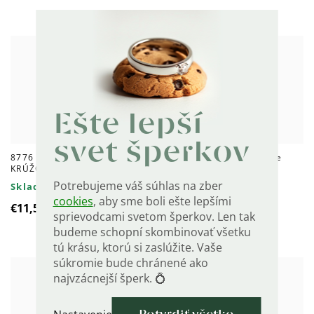
Ešte lepší
svet šperkov
8776 Strieborný 10mm MINI
5143 Strieborné náušnice
KRÚŽOK GOLD 1 ks
GOLD
Potrebujeme váš súhlas na zber
Skladom
Skladom
cookies
, aby sme boli ešte lepšími
€11,55
€58
sprievodcami svetom šperkov. Len tak
budeme schopní skombinovať všetku
tú krásu, ktorú si zaslúžite. Vaše
súkromie bude chránené ako
najvzácnejší šperk. 💍