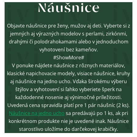
Náušnice
Objavte náušnice pre ženy, mužov aj deti. Vyberte si z
jemných aj výrazných modelov s perlami, zirkónmi,
drahými či polodrahokamami alebo v jednoduchom
vyhotovení bez kameňov.
#ShowMore#
V ponuke nájdete náušnice z rôznych materiálov,
klasické napichovacie modely, visiace náušnice, kruhy
aj náušnice na jedno ucho. Vďaka širokému výberu
štýlov a vyhotovení si ľahko vyberiete šperk na
každodenné nosenie aj výnimočné príležitosti.
Uvedená cena spravidla platí pre 1 pár náušníc (2 ks).
Náušnice na jedno ucho
sa predávajú po 1 ks, ak pri
konkrétnom produkte nie je uvedené inak. Náušnice
starostlivo uložíme do darčekovej krabičky.