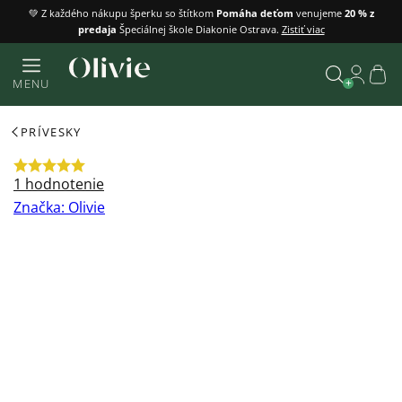
Prejsť
💚 Z každého nákupu šperku so štítkom
Pomáha deťom
venujeme
20 % z
predaja
Špeciálnej škole Diakonie Ostrava.
Zistiť viac
na
obsah
Náku
MENU
košík
Vyhľadať
PRÍVESKY
Priemerné
1 hodnotenie
hodnotenie
Značka:
Olivie
produktu
je
5,0
z
5
hviezdičiek.