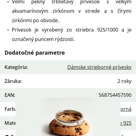
Veľmi pekný trblietavý prívesok s veľkým
akvamarínovým zirkónom v strede a s čírymi
zirkónmi po obvode.
Prívesok je vyrobený zo striebra 925/1000 a je
označený puncem rýdzosti.
Dodatočné parametre
Kategória
:
Dámske strieborné prívesky
Záruka
:
2 roky
EAN
:
568754457590
Farba
:
Strieborná
Materiál
:
Striebro 925