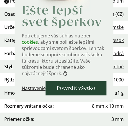
Povrchová úprava
:
Rhodium
?
Ešte lepší
Osadenie
:
Zirkón (CZ)
svet šperkov
Určenie
:
Dámske
Potrebujeme váš súhlas na zber
Kategória
:
Prívesok
cookies
, aby sme boli ešte lepšími
sprievodcami svetom šperkov. Len tak
Farba kameňa
:
Modrá
budeme schopní skombinovať všetku
tú krásu, ktorú si zaslúžite. Vaše
Styl
:
Elegantné
súkromie bude chránené ako
najvzácnejší šperk. 💍
Rýdzosť
:
Ag 925/1000
Nastavenie
Potvrdiť všetko
Hmotnosť
:
≤1 g
Rozmery vrátane očka
:
8 mm x 10 mm
Priemer očka
:
3 mm