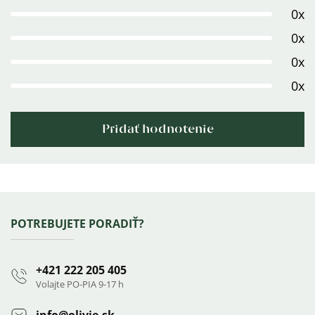
5,0
0x
z
0x
5
0x
hviezdičiek.
0x
Pridať hodnotenie
Výpis
hodnotení
Zápätie
POTREBUJETE PORADIŤ?
+421 222 205 405
Volajte PO-PIA 9-17 h