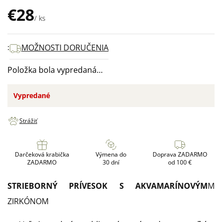
€28
/ ks
Jednotková
cena:
MOŽNOSTI DORUČENIA
Položka bola vypredaná…
Vypredané
Strážiť
Darčeková krabička
Výmena do
Doprava ZADARMO
ZADARMO
30 dní
od 100 €
STRIEBORNÝ PRÍVESOK S AKVAMARÍNOVÝM
M
ZIRKÓNOM