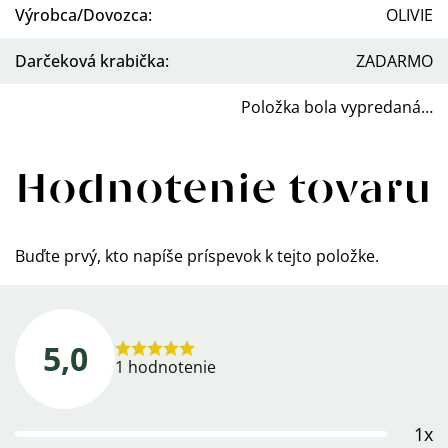
Výrobca/Dovozca
:
OLIVIE
Darčeková krabička
:
ZADARMO
Položka bola vypredaná…
Hodnotenie tovaru
Buďte prvý, kto napíše príspevok k tejto položke.
5,0
Priemerné
1 hodnotenie
hodnotenie
produktu
1x
je