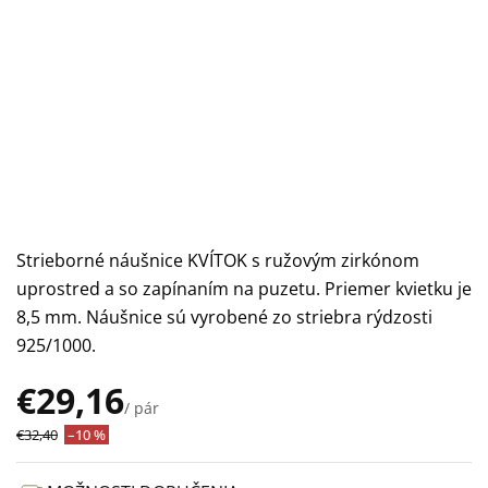
Strieborné náušnice KVÍTOK s ružovým zirkónom
uprostred a so zapínaním na puzetu. Priemer kvietku je
8,5 mm. Náušnice sú vyrobené zo striebra rýdzosti
925/1000.
€29,16
/ pár
Jednotková
€32,40
–10 %
cena: