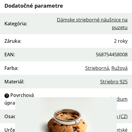
Dodatočné parametre
Dámske strieborné náušnice na
Kategória
:
puzetu
Záruka
:
2 roky
EAN
:
568754458008
Farba
:
Strieborná
,
Ružová
Materiál
:
Striebro 925
Povrchová
?
Rhodium
úprava
:
Osadenie
:
Zirkón (CZ)
Určenie
:
Dámske
,
Detské