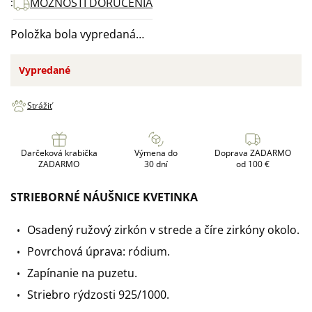
MOŽNOSTI DORUČENIA
Položka bola vypredaná…
Vypredané
Strážiť
Darčeková krabička
Výmena do
Doprava ZADARMO
ZADARMO
30 dní
od 100 €
STRIEBORNÉ NÁUŠNICE KVETINKA
Osadený ružový zirkón v strede a číre zirkóny okolo.
Povrchová úprava: ródium.
Zapínanie na puzetu.
Striebro rýdzosti 925/1000.