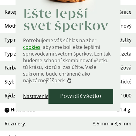
Ešte lepší
Kategória
:
Náušnice
svet šperkov
Motív
:
Kvetinový
Typ náušníc
:
Kôstky
Potrebujeme váš súhlas na zber
cookies
, aby sme boli ešte lepšími
Typ zapínania
sprievodcami svetom šperkov. Len tak
:
Puzeta
budeme schopní skombinovať všetku
tú krásu, ktorú si zaslúžite. Vaše
Farba kameňa
:
Ružová
súkromie bude chránené ako
najvzácnejší šperk. 💍
Styl
:
Minimalistické
Rýdzosť
:
Ag 925/1000
Nastavenie
Potvrdiť všetko
Hmotnosť
:
≤1,4 g.
?
Rozmery
:
8,5 mm x 8,5 mm