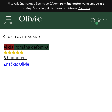
Prejsť
💚 Z každého nákupu šperku so štítkom
Pomáha deťom
venujeme
20 % z
predaja
Špeciálnej škole Diakonie Ostrava.
Zistiť viac
na
obsah
Náku
MENU
košík
Vyhľadať
PUZETOVÉ NÁUŠNICE
Akcia
Pomáha deťom 💚
Priemerné
6 hodnotení
hodnotenie
Značka:
Olivie
produktu
je
5,0
z
5
hviezdičiek.