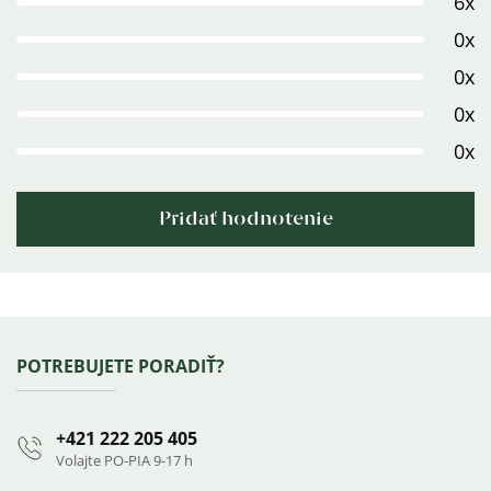
6x
je
5,0
0x
z
0x
5
0x
hviezdičiek.
0x
Pridať hodnotenie
Výpis
hodnotení
Zápätie
POTREBUJETE PORADIŤ?
+421 222 205 405
Volajte PO-PIA 9-17 h