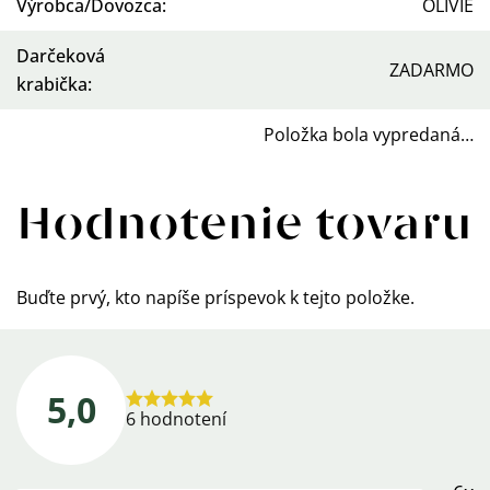
Výrobca/Dovozca
:
OLIVIE
Darčeková
ZADARMO
krabička
:
Položka bola vypredaná…
Hodnotenie tovaru
Buďte prvý, kto napíše príspevok k tejto položke.
5,0
Priemerné
6 hodnotení
hodnotenie
produktu