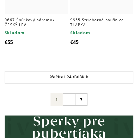
9667 Šnúrkový náramok
9655 Strieborné náušnice
ČESKÝ LEV
TLAPKA
Skladom
Skladom
€55
€45
Ovládacie
Načítať 24 ďalších
prvky
výpisu
Stránkovanie
1
7
Šperky pre
pubertiaka