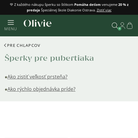
Prejsť
💚 Z každého nákupu šperku so štítkom
Pomáha deťom
venujeme
20 % z
predaja
Špeciálnej škole Diakonie Ostrava.
Zistiť viac
na
obsah
Náku
MENU
košík
Vyhľadať
PRE CHLAPCOV
Šperky pre pubertiaka
Ako zistiť veľkosť prsteňa?
Ako rýchlo objednávka príde?
Výpis
produktov