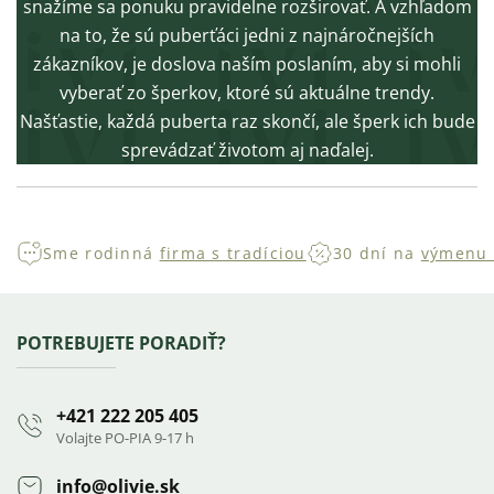
snažíme sa ponuku pravidelne rozširovať. A vzhľadom
na to, že sú puberťáci jedni z najnáročnejších
zákazníkov, je doslova naším poslaním, aby si mohli
vyberať zo šperkov, ktoré sú aktuálne trendy.
Našťastie, každá puberta raz skončí, ale šperk ich bude
sprevádzať životom aj naďalej.
Sme rodinná
firma s tradíciou
30 dní na
výmenu 
Zápätie
POTREBUJETE PORADIŤ?
+421 222 205 405
Volajte PO-PIA 9-17 h
info
@
olivie.sk