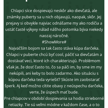
Chlapci síce dospievajú neskôr ako dievčatá, ale
známky puberty sa u nich objavujú, naopak, skôr. Jej
prejavy si obvykle najviac odnášame my ako rodičia a
ustáť časté výkyvy nálad nášho potomka býva niekedy
naozaj náročné.
#ShowMore#
Najväčším bojom sa tak často stáva kúpa darčeka.
Chlapci v puberte chcú byť cool, páčiť sa dievčatám a
dostávať veci, ktoré ich charakterizujú. Problémom
však je, že dosť často to, čo sa páči im, by sme im my
nekúpili, ani keby to bolo zadarmo. Ako situáciu s
kúpou darčeka teda vyriešiť? Skúste im zaobstarať
šperk. Aj keď možno cítite obavy z neúspechu darčeka,
verte, že úspech mať bude.
Pre chlapcov v období dospievania sa hodia strieborné
retiazky. Tie sú veľmi módne v každom čase, a o to