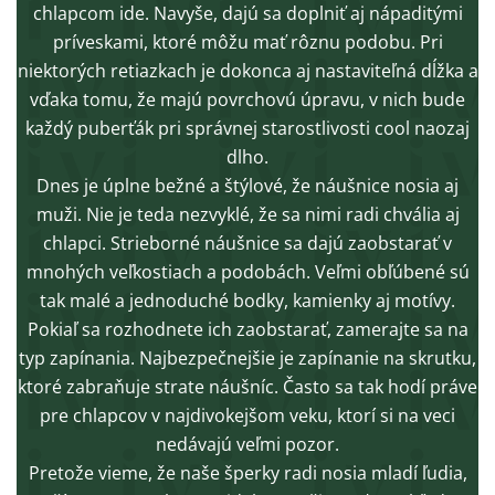
chlapcom ide. Navyše, dajú sa doplniť aj nápaditými
príveskami, ktoré môžu mať rôznu podobu. Pri
niektorých retiazkach je dokonca aj nastaviteľná dĺžka a
vďaka tomu, že majú povrchovú úpravu, v nich bude
každý puberťák pri správnej starostlivosti cool naozaj
dlho.
Dnes je úplne bežné a štýlové, že náušnice nosia aj
muži. Nie je teda nezvyklé, že sa nimi radi chvália aj
chlapci. Strieborné náušnice sa dajú zaobstarať v
mnohých veľkostiach a podobách. Veľmi obľúbené sú
tak malé a jednoduché bodky, kamienky aj motívy.
Pokiaľ sa rozhodnete ich zaobstarať, zamerajte sa na
typ zapínania. Najbezpečnejšie je zapínanie na skrutku,
ktoré zabraňuje strate náušníc. Často sa tak hodí práve
pre chlapcov v najdivokejšom veku, ktorí si na veci
nedávajú veľmi pozor.
Pretože vieme, že naše šperky radi nosia mladí ľudia,