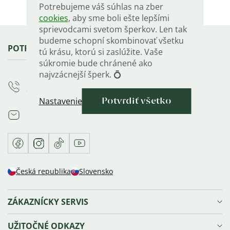
Potrebujeme váš súhlas na zber
cookies
, aby sme boli ešte lepšími
sprievodcami svetom šperkov. Len tak
budeme schopní skombinovať všetku
Zápätie
POTREBUJETE PORADIŤ?
tú krásu, ktorú si zaslúžite. Vaše
súkromie bude chránené ako
najvzácnejší šperk. 💍
+421 222 205 405
Volajte PO-PIA 9-17 h
Nastavenie
Potvrdiť všetko
info
@
olivie.sk
Facebook
Instagram
TikTok
Youtube
Česká republika
Slovensko
ZÁKAZNÍCKY SERVIS
Doprava a platba
UŽITOČNÉ ODKAZY