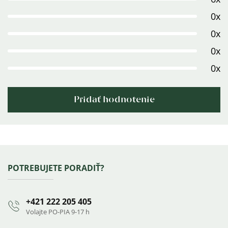
je
5,0
0x
z
0x
5
0x
hviezdičiek.
0x
Pridať hodnotenie
Výpis
hodnotení
Zápätie
POTREBUJETE PORADIŤ?
+421 222 205 405
Volajte PO-PIA 9-17 h