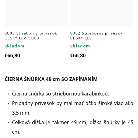
6003 Strieborný prívesok
6002 Strieborný prívesok
ČESKÝ LEV GOLD
ČESKÝ LEV
Skladom
Skladom
€66,80
€66,80
ČIERNA ŠNÚRKA 49 cm SO ZAPÍNANÍM
Čierna šnúrka so striebornou karabínkou.
Prípadný prívesok by mal mať očko široké viac ako
3,5 mm.
Celková dĺžka je takmer 49 cm, dĺžka šnúrky je 45
cm.