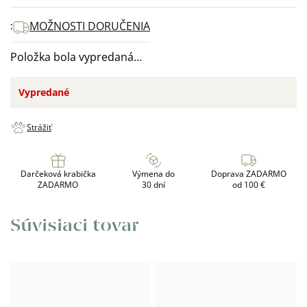
cena:
MOŽNOSTI DORUČENIA
Položka bola vypredaná…
Vypredané
Strážiť
Darčeková krabička
Výmena do
Doprava ZADARMO
ZADARMO
30 dní
od 100 €
Súvisiaci tovar