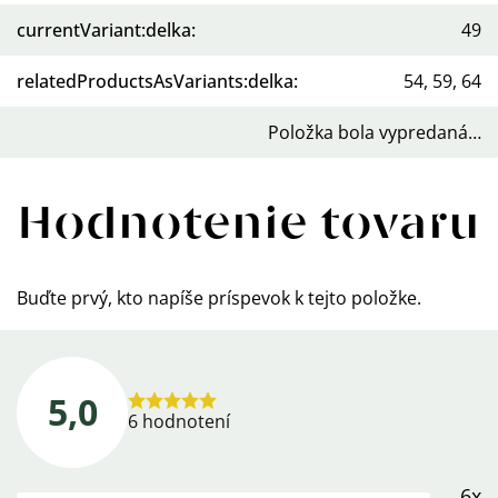
currentVariant:delka
:
49
relatedProductsAsVariants:delka
:
54, 59, 64
Položka bola vypredaná…
Hodnotenie tovaru
Buďte prvý, kto napíše príspevok k tejto položke.
5,0
Priemerné
6 hodnotení
hodnotenie
produktu
6x