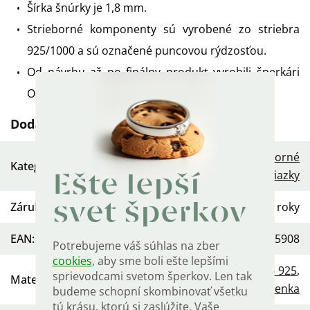
Šírka šnúrky je 1,8 mm.
Strieborné komponenty sú vyrobené zo striebra
925/1000 a sú označené puncovou rýdzosťou.
Od návrhu až po finálny produkt vyrobili šperkári
OLIVIE.
Dodatočné parametre
Dámske strieborné
Kategória
:
retiazky
Ešte lepší
svet šperkov
Záruka
:
2 roky
EAN
:
568754455908
Potrebujeme váš súhlas na zber
cookies
, aby sme boli ešte lepšími
Striebro 925
,
sprievodcami svetom šperkov. Len tak
Materiál
:
Koženka
budeme schopní skombinovať všetku
tú krásu, ktorú si zaslúžite. Vaše