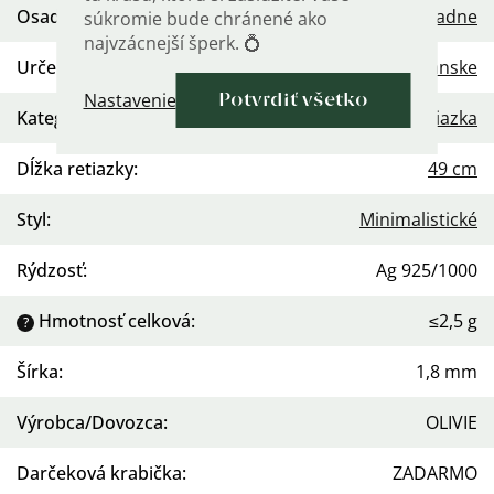
Osadenie
:
Žiadne
súkromie bude chránené ako
najvzácnejší šperk. 💍
Určenie
:
Dámske
,
Pánske
Nastavenie
Potvrdiť všetko
Kategória
:
Retiazka
Dĺžka retiazky
:
49 cm
Styl
:
Minimalistické
Rýdzosť
:
Ag 925/1000
Hmotnosť celková
:
≤2,5 g
?
Šírka
:
1,8 mm
Výrobca/Dovozca
:
OLIVIE
Darčeková krabička
:
ZADARMO