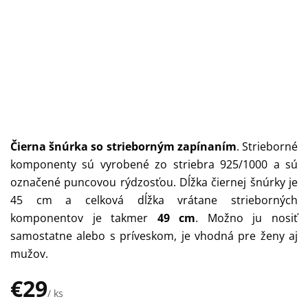
Čierna šnúrka
so strieborným zapínaním
. Strieborné
komponenty sú vyrobené zo striebra 925/1000 a sú
označené puncovou rýdzosťou. Dĺžka čiernej šnúrky je
45 cm a celková dĺžka vrátane strieborných
komponentov je takmer
49 cm
. Možno ju nosiť
samostatne alebo s príveskom, je v
hodná pre ženy aj
mužov.
€29
/ ks
Jednotková