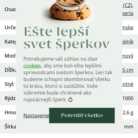
Zirkón (CZ)
,
Osadenie
:
Sladkovodná perla
Určenie
:
Dámske
Ešte lepší
Kategória
svet šperkov
:
Náhrdelník
Motív
:
Srdce
,
Kvetinový
Potrebujeme váš súhlas na zber
cookies
, aby sme boli ešte lepšími
Dĺžka retiazky
:
40 cm
,
45 cm
sprievodcami svetom šperkov. Len tak
budeme schopní skombinovať všetku
Styl
:
Elegantné
tú krásu, ktorú si zaslúžite. Vaše
súkromie bude chránené ako
Rýdzosť
:
Ag 925/1000
najvzácnejší šperk. 💍
Hmotnosť
:
≤ 2,6 g
Nastavenie
Potvrdiť všetko
Šírka retiazky
:
1 mm