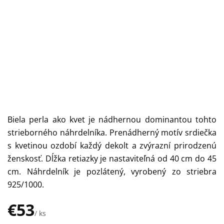
Biela perla ako kvet je nádhernou dominantou tohto
strieborného náhrdelníka. Prenádherný motív srdiečka
s kvetinou ozdobí každý dekolt a zvýrazní prirodzenú
ženskosť. Dĺžka retiazky je nastaviteľná od 40 cm do 45
cm. Náhrdelník je pozlátený, vyrobený zo striebra
925/1000.
€53
/ ks
Jednotková