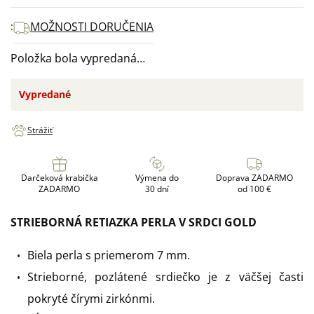
cena:
MOŽNOSTI DORUČENIA
Položka bola vypredaná…
Vypredané
Strážiť
Darčeková krabička
Výmena do
Doprava ZADARMO
ZADARMO
30 dní
od 100 €
STRIEBORNÁ RETIAZKA PERLA V SRDCI GOLD
Biela perla s priemerom 7 mm.
Strieborné, pozlátené srdiečko je z väčšej časti
pokryté čírymi zirkónmi.