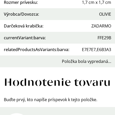
Rozmer prívesku
:
1,7 cm x 1,7 cm
Výrobca/Dovozca
:
OLIVIE
Darčeková krabička
:
ZADARMO
currentVariant:barva
:
FFE29B
relatedProductsAsVariants:barva
:
E7E7E7,E6B3A3
Položka bola vypredaná…
Hodnotenie tovaru
Buďte prvý, kto napíše príspevok k tejto položke.