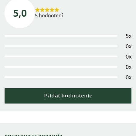
5,0
Priemerné
5 hodnotení
hodnotenie
produktu
5x
je
5,0
0x
z
0x
5
0x
hviezdičiek.
0x
Pridať hodnotenie
Výpis
hodnotení
Zápätie