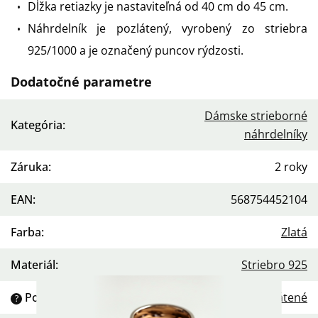
Dĺžka retiazky je nastaviteľná od 40 cm do 45 cm.
Náhrdelník je pozlátený, vyrobený zo striebra
925/1000 a je označený puncov rýdzosti.
Dodatočné parametre
Dámske strieborné
Kategória
:
náhrdelníky
Záruka
:
2 roky
EAN
:
568754452104
Farba
:
Zlatá
Materiál
:
Striebro 925
Povrchová úprava
:
Pozlátené
?