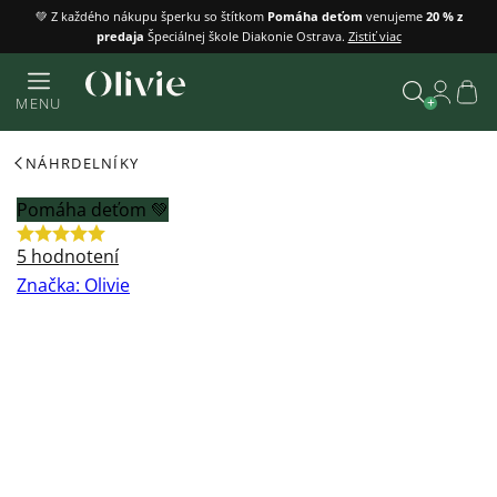
Prejsť
💚 Z každého nákupu šperku so štítkom
Pomáha deťom
venujeme
20 % z
predaja
Špeciálnej škole Diakonie Ostrava.
Zistiť viac
na
obsah
Náku
MENU
košík
Vyhľadať
NÁHRDELNÍKY
Pomáha deťom 💚
Priemerné
5 hodnotení
hodnotenie
Značka:
Olivie
produktu
je
5,0
z
5
hviezdičiek.