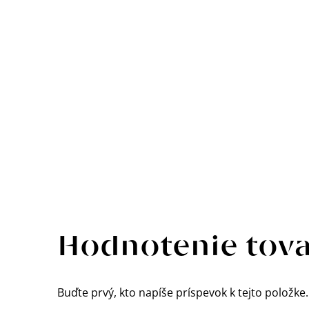
Výpis
hodnotení
Hodnotenie tov
Buďte prvý, kto napíše príspevok k tejto položke.