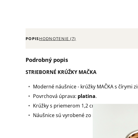
POPIS
HODNOTENIE (7)
Podrobný popis
STRIEBORNÉ KRÚŽKY MAČKA
Moderné náušnice - krúžky MAČKA s čírymi z
Povrchová úprava:
platina
.
Krúžky s priemerom 1,2 cm.
Náušnice sú vyrobené zo striebra 925/1000 