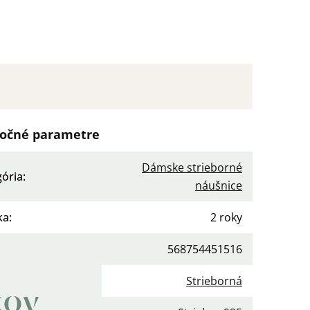
očné parametre
Dámske strieborné
gória
:
náušnice
ka
:
2 roky
568754451516
a
:
Strieborná
kov