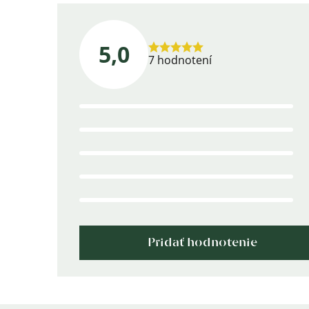
5,0
Priemerné
7 hodnotení
hodnotenie
produktu
je
5,0
z
5
hviezdičiek.
Pridať hodnotenie