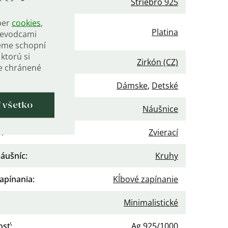
iál
:
Striebro 925
ber
cookies
,
vrchová
Platina
rievodcami
va
:
eme schopní
ktorú si
enie
:
Zirkón (CZ)
de chránené
nie
:
Dámske
,
Detské
ť všetko
gória
:
Náušnice
v
:
Zvierací
náušníc
:
Kruhy
apínania
:
Kĺbové zapínanie
Minimalistické
osť
:
Ag 925/1000