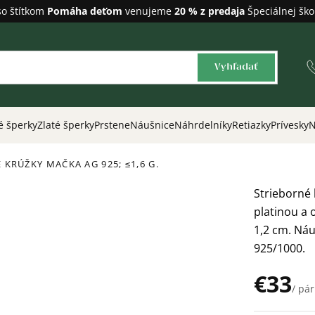
so štítkom
Pomáha deťom
venujeme
20 % z predaja
Špeciálnej ško
Vyhľadať
é šperky
Zlaté šperky
Prstene
Náušnice
Náhrdelníky
Retiazky
Prívesky
N
É KRÚŽKY MAČKA
AG 925; ≤1,6 G.
Strieborné
platinou a
1,2 cm. Náu
925/1000.
€33
/ pár
Jednotková
cena: