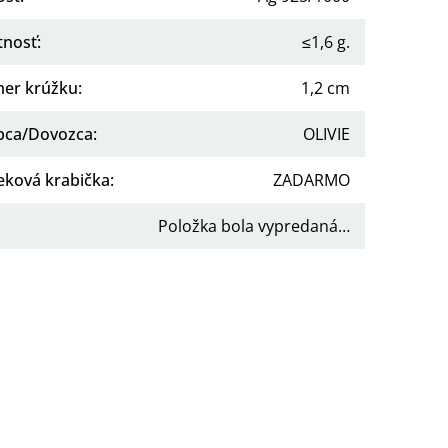
nosť
:
≤1,6 g.
mer krúžku
:
1,2 cm
bca/Dovozca
:
OLIVIE
eková krabička
:
ZADARMO
Položka bola vypredaná…