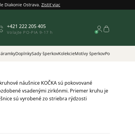
le Diakonie Ostrava.
Zistiť viac
+421 222 205 405
Nákupný
Volajte PO-PIA 9-17 h
košík
áramky
Doplnky
Sady šperkov
Kolekcie
Motívy šperkov
Podľa príležitos
 kruhové náušnice KOČKA sú pokovované
 ozdobené vsadenými zirkónmi. Priemer kruhu je
šnice sú vyrobené zo striebra rýdzosti