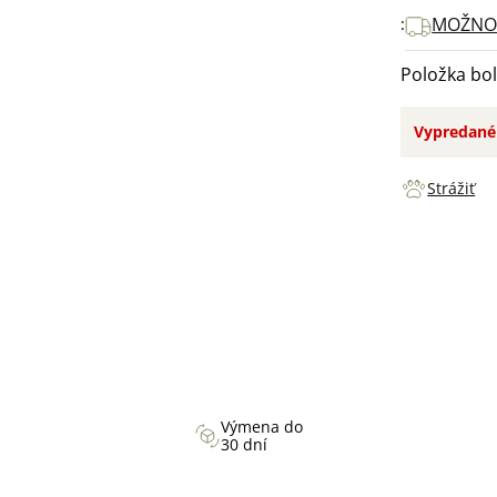
MOŽNOS
Položka bo
Vypredané
Strážiť
Výmena do
30 dní