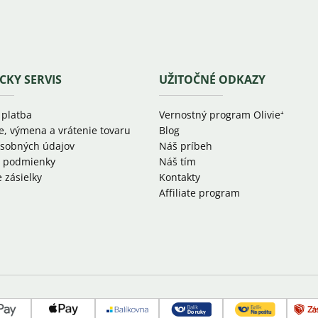
CKY SERVIS
UŽITOČNÉ ODKAZY
 platba
Vernostný program Olivie⁺
e, výmena a vrátenie tovaru
Blog
sobných údajov
Náš príbeh
 podmienky
Náš tím
 zásielky
Kontakty
Affiliate program
d
Google
Apple
Balíkovňa
Slovenská
Slovenská