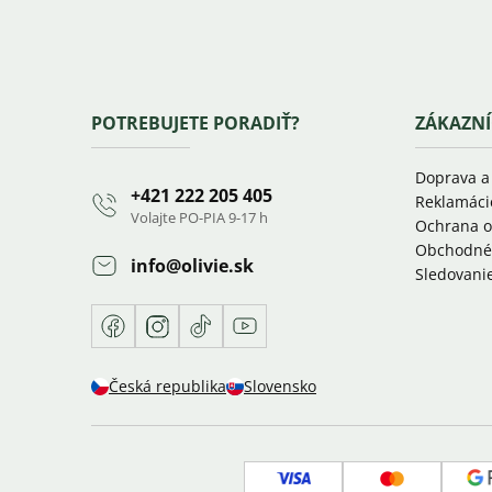
Zápätie
POTREBUJETE PORADIŤ?
ZÁKAZNÍ
Doprava a
+421 222 205 405
Reklamáci
Volajte PO-PIA 9-17 h
Ochrana o
Obchodné
info
@
olivie.sk
Sledovanie
Facebook
Instagram
TikTok
Youtube
Česká republika
Slovensko
Visa
Mastercar