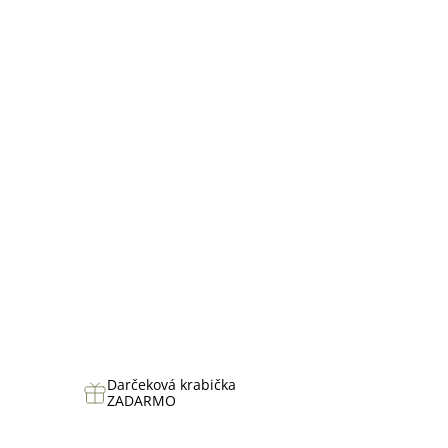
hviezdičiek.
Darčeková krabička
ZADARMO