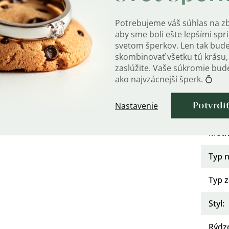
Mater
Potrebujeme váš súhlas na z
Po
?
aby sme boli ešte lepšími sp
úpra
svetom šperkov. Len tak bud
skombinovať všetku tú krásu, 
Osad
zaslúžite. Vaše súkromie bu
ako najvzácnejší šperk. 💍
Urče
Nastavenie
Potvrdi
Kate
Motí
Typ 
Typ z
Styl
:
Rýdz