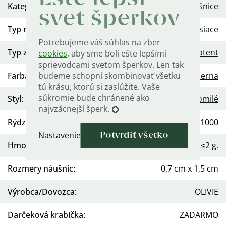
Kategória
:
Náušnice
svet šperkov
Typ náušníc
:
Visiace
Potrebujeme váš súhlas na zber
Typ zapínania
:
Dámsky patent
cookies
, aby sme boli ešte lepšími
sprievodcami svetom šperkov. Len tak
budeme schopní skombinovať všetku
Farba kameňa
:
Čierna
tú krásu, ktorú si zaslúžite. Vaše
súkromie bude chránené ako
Styl
:
Roztomilé
najvzácnejší šperk. 💍
Rýdzosť
:
Ag 925/1000
Nastavenie
Potvrdiť všetko
Hmotnosť
:
≤2 g.
Rozmery náušníc
:
0,7 cm x 1,5 cm
Výrobca/Dovozca
:
OLIVIE
Darčeková krabička
:
ZADARMO