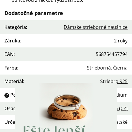
puncovou značkou rýdzosti 925.
Dodatočné parametre
Kategória
:
Dámske strieborné náušnice
Záruka
:
2 roky
EAN
:
568754457794
Farba
:
Strieborná
,
Čierna
Materiál
:
Striebro 925
Povrchová úprava
:
Rhodium
?
Osadenie
:
Zirkón (CZ)
Určenie
:
Dámske
,
Detské
Ešte lepší