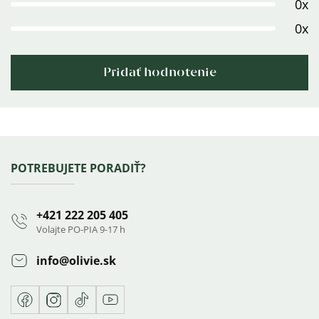
0x
hviezdičiek.
0x
Pridať hodnotenie
Výpis
hodnotení
Zápätie
POTREBUJETE PORADIŤ?
+421 222 205 405
Volajte PO-PIA 9-17 h
info
@
olivie.sk
Facebook
Instagram
TikTok
Youtube