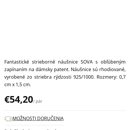
Fantastické strieborné náušnice SOVA s obľúbeným
zapínaním na dámsky patent. Náušnice sú rhodiované,
vyrobené zo striebra rýdzosti 925/1000. Rozmery: 0,7
cm x 1,5 cm.
€54,20
/ pár
Jednotková
cena:
MOŽNOSTI DORUČENIA