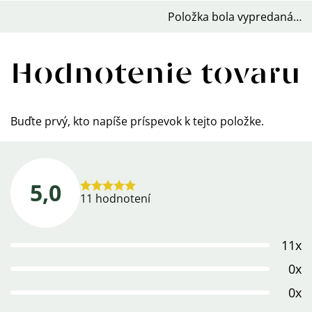
Položka bola vypredaná…
Hodnotenie tovaru
Buďte prvý, kto napíše príspevok k tejto položke.
5,0
Priemerné
11 hodnotení
hodnotenie
produktu
11x
je
5,0
0x
z
0x
5