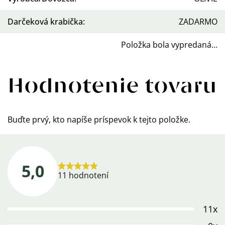
Darčeková krabička
:
ZADARMO
Položka bola vypredaná…
Hodnotenie tovaru
Buďte prvý, kto napíše príspevok k tejto položke.
5,0
Priemerné
11 hodnotení
hodnotenie
produktu
11x
je
5,0