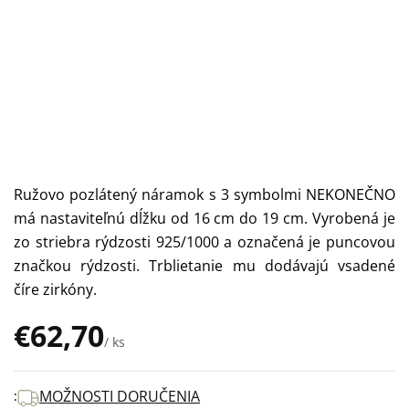
Ružovo pozlátený náramok s 3 symbolmi NEKONEČNO
má nastaviteľnú dĺžku od 16 cm do 19 cm. Vyrobená je
zo striebra rýdzosti 925/1000 a označená je puncovou
značkou rýdzosti. Trblietanie mu dodávajú vsadené
číre zirkóny.
€62,70
/ ks
Jednotková
cena:
MOŽNOSTI DORUČENIA