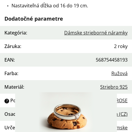
Nastaviteľná dĺžka od 16 do 19 cm.
Dodatočné parametre
Kategória
:
Dámske strieborné náramky
Záruka
:
2 roky
EAN
:
568754458193
Farba
:
Ružová
Materiál
:
Striebro 925
Povrchová úprava
:
Pozlátené ROSE
?
Osadenie
:
Zirkón (CZ)
Určenie
:
Dámske