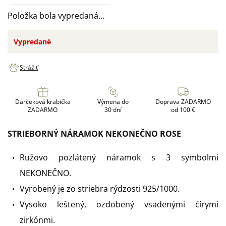
Položka bola vypredaná…
Vypredané
Strážiť
Darčeková krabička
Výmena do
Doprava ZADARMO
ZADARMO
30 dní
od 100 €
STRIEBORNÝ NÁRAMOK NEKONEČNO ROSE
Ružovo pozlátený náramok s 3 symbolmi
NEKONEČNO.
Vyrobený je zo striebra rýdzosti 925/1000.
Vysoko leštený, ozdobený vsadenými čírymi
zirkónmi.