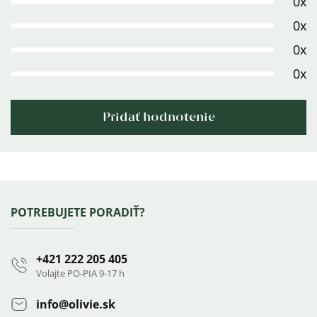
0x
z
0x
5
0x
hviezdičiek.
0x
Pridať hodnotenie
Výpis
hodnotení
Zápätie
POTREBUJETE PORADIŤ?
+421 222 205 405
Volajte PO-PIA 9-17 h
info
@
olivie.sk