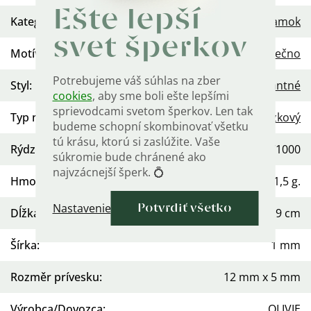
Ešte lepší
Kategória
:
Náramok
svet šperkov
Motív
:
Nekonečno
Potrebujeme váš súhlas na zber
Styl
:
Elegantné
cookies
, aby sme boli ešte lepšími
sprievodcami svetom šperkov. Len tak
Typ náramku
:
Retiazkový
budeme schopní skombinovať všetku
tú krásu, ktorú si zaslúžite. Vaše
Rýdzosť
:
Ag 925/1000
súkromie bude chránené ako
najvzácnejší šperk. 💍
Hmotnosť
:
≤1,5 g.
Nastavenie
Potvrdiť všetko
Dĺžka nastavitelná
:
16 až 19 cm
Šírka
:
1 mm
Rozměr prívesku
:
12 mm x 5 mm
Výrobca/Dovozca
:
OLIVIE