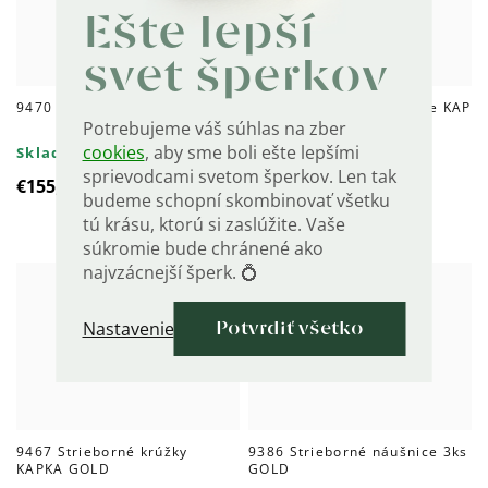
Ešte lepší
svet šperkov
9470 Strieborné náušnice KAP
9469 Strieborné náušnice KAP
GOLD MINI
Potrebujeme váš súhlas na zber
cookies
, aby sme boli ešte lepšími
Skladom
Skladom
sprievodcami svetom šperkov. Len tak
€155,60
€140
budeme schopní skombinovať všetku
tú krásu, ktorú si zaslúžite. Vaše
súkromie bude chránené ako
najvzácnejší šperk. 💍
Nastavenie
Potvrdiť všetko
9467 Strieborné krúžky
9386 Strieborné náušnice 3ks
KAPKA GOLD
GOLD