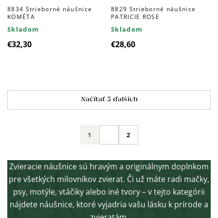
8834 Strieborné náušnice
8829 Strieborné náušnice
KOMÉTA
PATRICIE ROSE
Skladom
Skladom
€32,30
€28,60
Ovládacie
Načítať 5 ďalších
prvky
výpisu
Stránkovanie
1
2
Zvieracie náušnice sú hravým a originálnym doplnkom
pre všetkých milovníkov zvierat. Či už máte radi mačky,
psy, motýle, vtáčiky alebo iné tvory – v tejto kategórii
nájdete náušnice, ktoré vyjadria vašu lásku k prírode a
zvieratám.