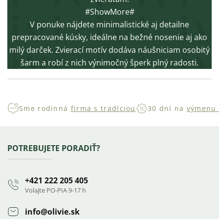
#ShowMore#
V ponuke nájdete minimalistické aj detailne
prepracované kúsky, ideálne na bežné nosenie aj ako
milý darček. Zvierací motív dodáva náušniciam osobitý
šarm a robí z nich výnimočný šperk plný radosti.
Sme rodinná
firma s tradíciou
30 dní na
výmenu 
Zápätie
POTREBUJETE PORADIŤ?
+421 222 205 405
Volajte PO-PIA 9-17 h
info
@
olivie.sk