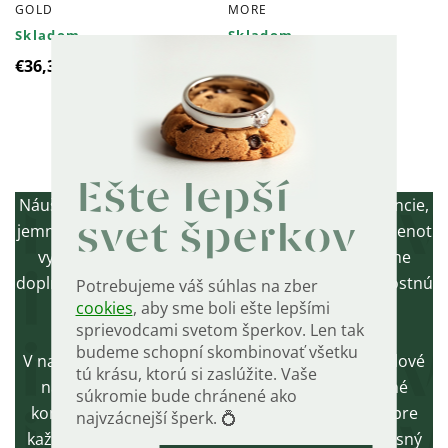
GOLD
MORE
Skladom
Skladom
€36,30
€60
Ovládacie
Ešte lepší
prvky
Náušnice s perlou sú symbolom nadčasovej elegancie,
svet šperkov
jemnosti a ženského pôvabu. Perla ako prírodný klenot
výpisu
vyniká svojím decentným leskom a dokáže krásne
doplniť každý outfit – od bežného dňa až po slávnostnú
Potrebujeme váš súhlas na zber
cookies
, aby sme boli ešte lepšími
udalosť.
sprievodcami svetom šperkov. Len tak
#ShowMore#
budeme schopní skombinovať všetku
V našej ponuke nájdete klasické napichovacie perlové
tú krásu, ktorú si zaslúžite. Vaše
náušnice, romantické visiace modely aj moderné
súkromie bude chránené ako
kombinácie s ďalšími prvkami. Perfektný darček pre
najvzácnejší šperk. 💍
každú ženu, ktorá si potrpí na sofistikovaný a vkusný