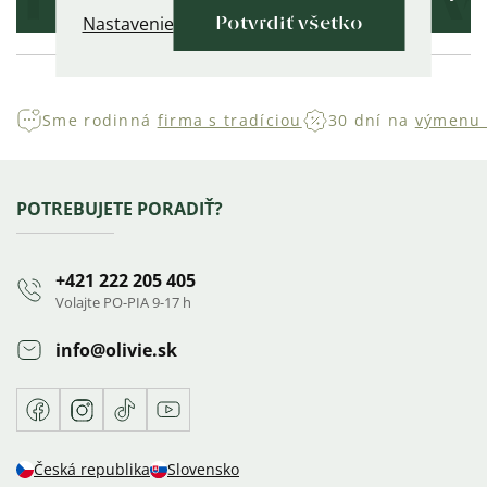
šperk.
Nastavenie
Potvrdiť všetko
Sme rodinná
firma s tradíciou
30 dní na
výmenu 
Zápätie
POTREBUJETE PORADIŤ?
+421 222 205 405
Volajte PO-PIA 9-17 h
info
@
olivie.sk
Facebook
Instagram
TikTok
Youtube
Česká republika
Slovensko