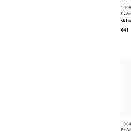
100
PEAR
Skl
€41
100
PEA