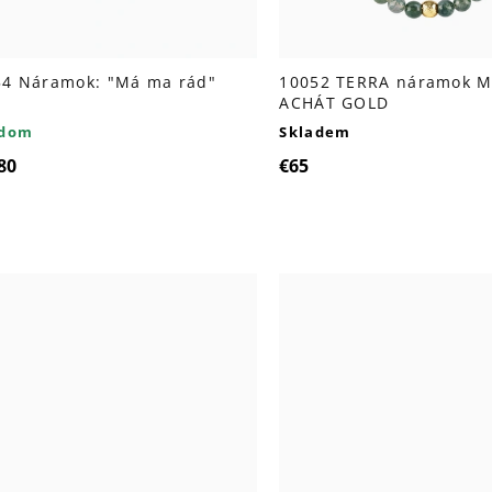
54 Náramok: "Má ma rád"
10052 TERRA náramok 
ACHÁT GOLD
adom
Skladem
80
€65