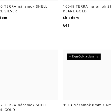
50 TERRA náramok SHELL
10049 TERRA náramok S
L SILVER
PEARL GOLD
adem
Skladem
€41
+ Darček zdarma
47 TERRA náramok SHELL
9913 Náramok 8mm ON
RL GOLD