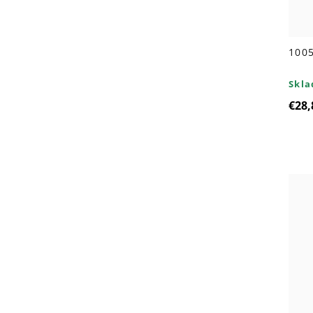
100
Skl
€28,