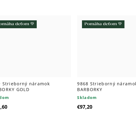
omáha deťom 💚
Pomáha deťom 💚
 Strieborný náramok
9868 Strieborný náramo
BORKY GOLD
BARBORKY
adom
Skladom
,60
€97,20