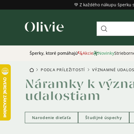
Prejsť
💚 Z každého nákupu šperku 
na
obsah
Šperky, ktoré pomáhajú
Akcie
Novinky
Strieborn
PODĽA PRÍLEŽITOSTÍ
VÝZNAMNÉ UDALOS
DOMOV
/
/
Náramky k výz
udalostiam
Narodenie dieťaťa
Študijné úspechy