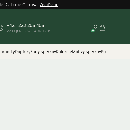
le Diakonie Ostrava.
Zistiť viac
+421 222 205 405
Nákupný
Volajte PO-PIA 9-17 h
košík
áramky
Doplnky
Sady šperkov
Kolekcie
Motívy šperkov
Podľa príležitos