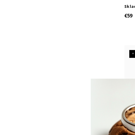
Skl
€59
+
991
Skl