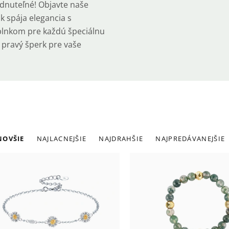
budnuteľné! Objavte naše
 spája elegancia s
plnkom pre každú špeciálnu
en pravý šperk pre vaše
adenie
NOVŠIE
NAJLACNEJŠIE
NAJDRAHŠIE
NAJPREDÁVANEJŠIE
roduktov
ýpis
roduktov