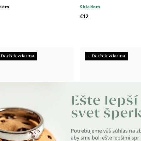
adem
Skladom
€12
 Darček zdarma
+ Darček zdarma
Ešte lepší
svet šper
1 Náramok 8mm AMAZONIT
9910 Náramok 8mm CRA
AGATE
Potrebujeme váš súhlas na z
adom
Skladom
aby sme boli ešte lepšími sp