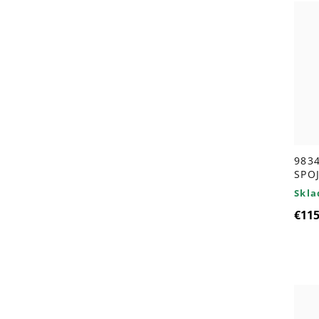
9834
SPO
GOL
Skl
€11