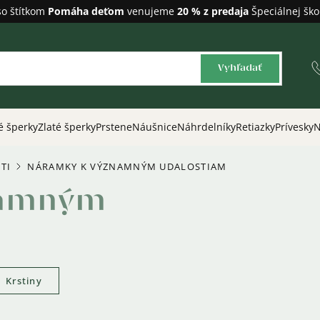
so štítkom
Pomáha deťom
venujeme
20 % z predaja
Špeciálnej ško
Vyhľadať
é šperky
Zlaté šperky
Prstene
Náušnice
Náhrdelníky
Retiazky
Prívesky
N
TI
NÁRAMKY K VÝZNAMNÝM UDALOSTIAM
/
namným
Krstiny