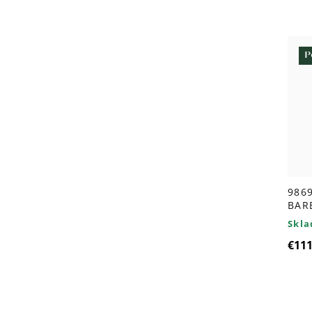
P
9869
BAR
Skl
€111