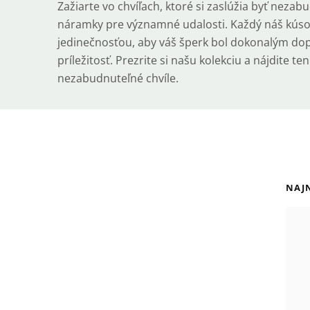
Zažiarte vo chvíľach, ktoré si zaslúžia byť neza
náramky pre významné udalosti. Každý náš kúsok
jedinečnosťou, aby váš šperk bol dokonalým do
príležitosť. Prezrite si našu kolekciu a nájdite t
nezabudnuteľné chvíle.
Bočný
R
NAJ
panel
p
V
p