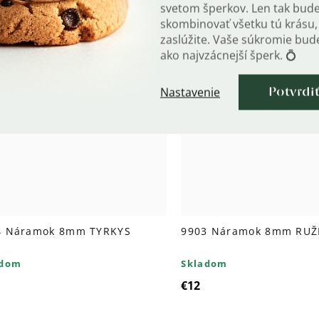
50
€16
svetom šperkov. Len tak bud
skombinovať všetku tú krásu, 
zaslúžite. Vaše súkromie bu
ako najvzácnejší šperk. 💍
Nastavenie
Potvrdi
 Darček zdarma
+ Darček zdarma
4 Náramok 8mm TYRKYS
9903 Náramok 8mm RUŽ
adom
Skladom
€12