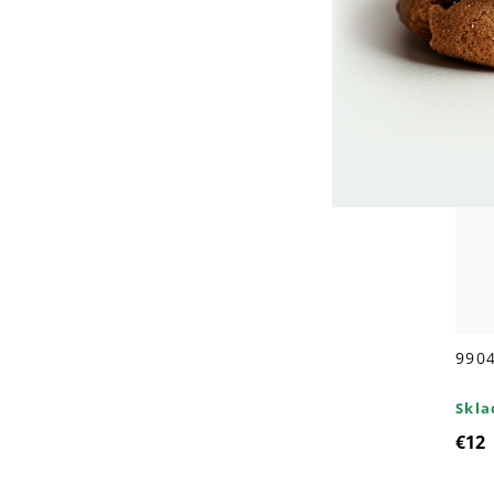
€14,
+
990
Skl
€12