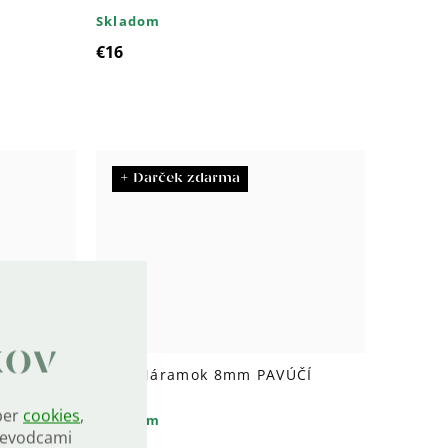
Skladom
€16
+ Darček zdarma
kov
ZY LACE
9908 Náramok 8mm PAVÚČÍ
ACHÁT
ber
cookies
,
Skladom
rievodcami