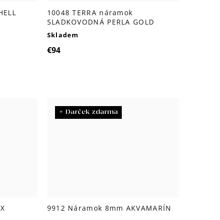
HELL
10048 TERRA náramok
SLADKOVODNÁ PERLA GOLD
Skladem
€94
+ Darček zdarma
YX
9912 Náramok 8mm AKVAMARÍN