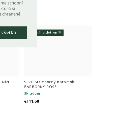
€14
eme schopní
ktorú si
de chránené
ť všetko
Pomáha deťom 💚
ENÍN
9870 Strieborný náramok
BARBORKY ROSE
Skladom
€111,60