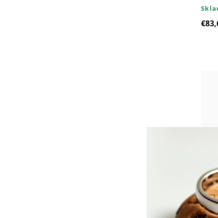
Skl
€83,
8821
Skl
€58