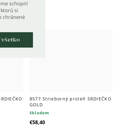
eme schopní
ktorú si
de chránené
ť všetko
 SRDIEČKO
8577 Strieborný prsteň SRDIEČKO
GOLD
Skladom
€58,40