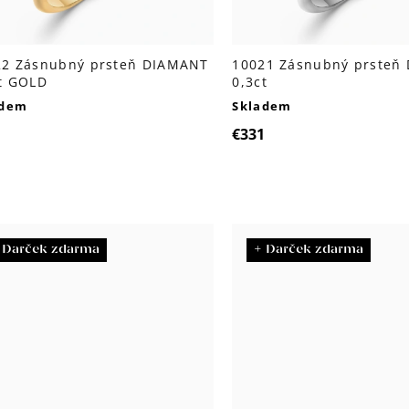
22 Zásnubný prsteň DIAMANT
10021 Zásnubný prsteň
t GOLD
0,3ct
adem
Skladem
1
€331
 Darček zdarma
+ Darček zdarma