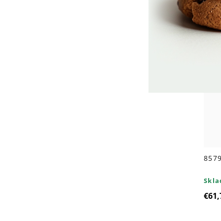
8579
Skl
€61,