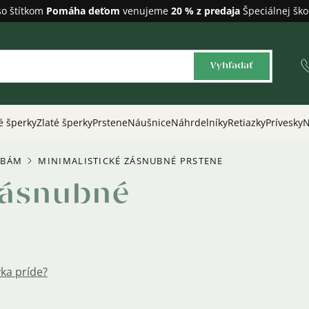
so štítkom
Pomáha deťom
venujeme
20 % z predaja
Špeciálnej ško
Vyhľadať
é šperky
Zlaté šperky
Prstene
Náušnice
Náhrdelníky
Retiazky
Prívesky
N
UBÁM
MINIMALISTICKÉ ZÁSNUBNÉ PRSTENE
/
zásnubné
ka príde?