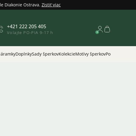
le Diakonie Ostrava.
Zistiť viac
+421 222 205 405
Nákupný
Volajte PO-PIA 9-17 h
košík
áramky
Doplnky
Sady šperkov
Kolekcie
Motívy šperkov
Podľa príležitos