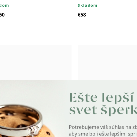
adom
Skladom
60
€58
Ešte lepší
svet šper
 Strieborný prsteň GOLD
8581 Strieborný prsteň
ROSE
Potrebujeme váš súhlas na z
adom
Skladom
aby sme boli ešte lepšími sp
€62,60