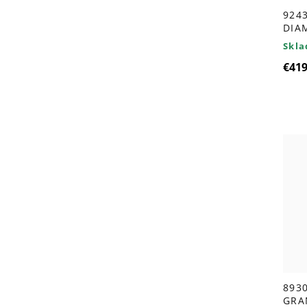
924
DIA
Skl
€41
8930
GRA