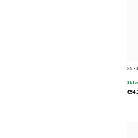
8573
Skl
€54,