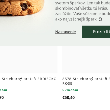
svetom šperkov. Len tak bud
skombinovať všetku tú krásu, 
zaslúžite. Vaše súkromie bu
ako najvzácnejší šperk. 💍
Nastavenie
Potvrdi
 Strieborný prsteň SRDIEČKO
8578 Strieborný prsteň
ROSE
adom
Skladom
70
€58,40