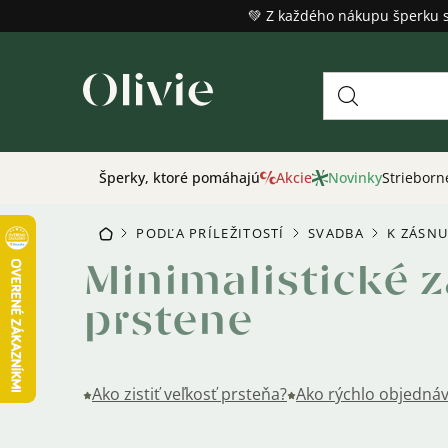
Prejsť
💚 Z každého nákupu šperku 
na
obsah
Šperky, ktoré pomáhajú
Akcie
Novinky
Strieborn
PODĽA PRÍLEŽITOSTÍ
SVADBA
K ZÁSN
DOMOV
/
/
/
Minimalistické 
prstene
Ako zistiť veľkosť prsteňa?
Ako rýchlo objednáv