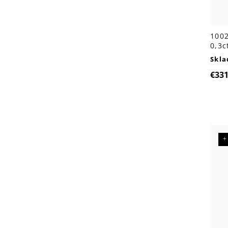
100
0,3c
Skl
€33
+