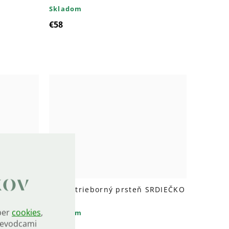
Skladom
€58
kov
 SRDIEČKO
8580 Strieborný prsteň SRDIEČKO
GOLD
ber
cookies
,
Skladom
rievodcami
€62,60