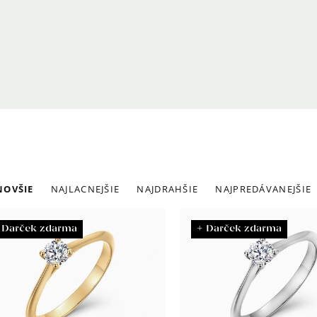
adenie
NOVŠIE
NAJLACNEJŠIE
NAJDRAHŠIE
NAJPREDÁVANEJŠIE
roduktov
ýpis
 Darček zdarma
+ Darček zdarma
roduktov