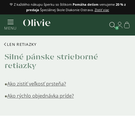
Prejsť
💚 Z každého nákupu šperku so štítkom
Pomáha deťom
venujeme
20 % z
predaja
Špeciálnej škole Diakonie Ostrava.
Zistiť viac
na
obsah
Náku
MENU
košík
Vyhľadať
LEN RETIAZKY
Silné pánske strieborné
retiazky
Ako zistiť veľkosť prsteňa?
Ako rýchlo objednávka príde?
Výpis