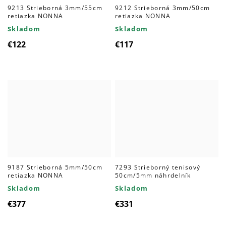
9213 Strieborná 3mm/55cm
9212 Strieborná 3mm/50cm
retiazka NONNA
retiazka NONNA
Skladom
Skladom
€122
€117
9187 Strieborná 5mm/50cm
7293 Strieborný tenisový
retiazka NONNA
50cm/5mm náhrdelník
Skladom
Skladom
€377
€331